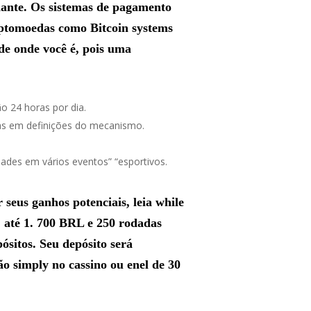
diante. Os sistemas de pagamento
iptomoedas como Bitcoin systems
 de onde você é, pois uma
o 24 horas por dia.
das em definições do mecanismo.
ades em vários eventos” “esportivos.
seus ganhos potenciais, leia while
 até 1. 700 BRL e 250 rodadas
ósitos. Seu depósito será
 simply no cassino ou enel de 30