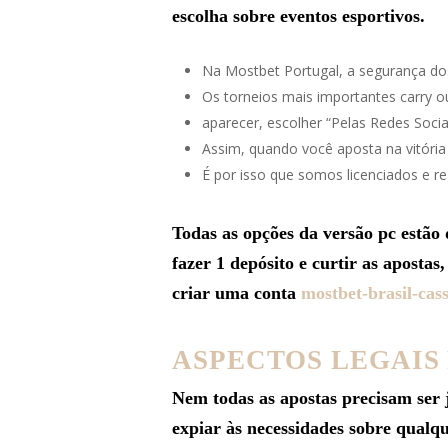
escolha sobre eventos esportivos.
Na Mostbet Portugal, a segurança dos
Os torneios mais importantes carry o
aparecer, escolher “Pelas Redes Soci
Assim, quando você aposta na vitória
É por isso que somos licenciados e r
Todas as opções da versão pc estão 
fazer 1 depósito e curtir as apostas
criar uma conta
mostbet-brasil-cas
ASPECTOS LEGAIS
Nem todas as apostas precisam ser 
expiar às necessidades sobre qualq