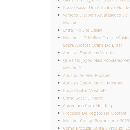
Posso Baixar Um Aplicativo Mostbe
Versões Elizabeth Atualizações Da
Mostbet
Entrar No Site Oficial
Mostbet – O Melhor On Line Casino
Sobre Apostas Online Do Brasil
Apostas Esportivas Virtuais
Quais Os Jogos Mais Populares Pe
Mostbet?
Apostas Ao Vivo Mostbet
Apostas Esportivas Na Mostbet
Posso Visitar Mostbet?
Como Sacar Dinheiro?
Aniversário Com Mostbetpt
Processo De Registo Na Mostbet
Mostbet Código Promocional 2025
Como Produzir Conta E Produzir L