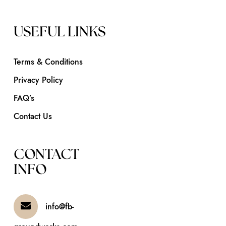
USEFUL LINKS
Terms & Conditions
Privacy Policy
FAQ’s
Contact Us
CONTACT
INFO
info@fb-