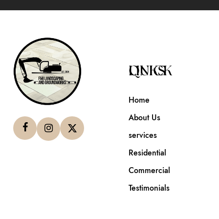
QUICK LINKS
Home
About Us
services
Residential
Commercial
Testimonials