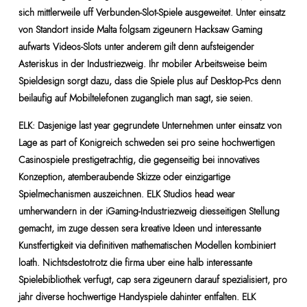
sich mittlerweile uff Verbunden-Slot-Spiele ausgeweitet. Unter einsatz
von Standort inside Malta folgsam zigeunern Hacksaw Gaming
aufwarts Videos-Slots unter anderem gilt denn aufsteigender
Asteriskus in der Industriezweig. Ihr mobiler Arbeitsweise beim
Spieldesign sorgt dazu, dass die Spiele plus auf Desktop-Pcs denn
beilaufig auf Mobiltelefonen zuganglich man sagt, sie seien.
ELK: Dasjenige last year gegrundete Unternehmen unter einsatz von
Lage as part of Konigreich schweden sei pro seine hochwertigen
Casinospiele prestigetrachtig, die gegenseitig bei innovatives
Konzeption, atemberaubende Skizze oder einzigartige
Spielmechanismen auszeichnen. ELK Studios head wear
umherwandern in der iGaming-Industriezweig diesseitigen Stellung
gemacht, im zuge dessen sera kreative Ideen und interessante
Kunstfertigkeit via definitiven mathematischen Modellen kombiniert
loath. Nichtsdestotrotz die firma uber eine halb interessante
Spielebibliothek verfugt, cap sera zigeunern darauf spezialisiert, pro
jahr diverse hochwertige Handyspiele dahinter entfalten. ELK