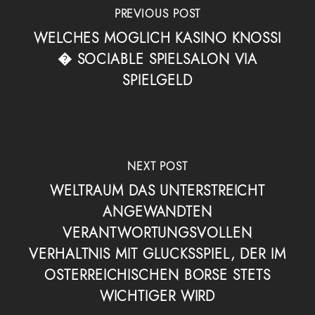
PREVIOUS POST
WELCHES MOGLICH KASINO KNOSSI
� SOCIABLE SPIELSALON VIA
SPIELGELD
NEXT POST
WELTRAUM DAS UNTERSTREICHT
ANGEWANDTEN
VERANTWORTUNGSVOLLEN
VERHALTNIS MIT GLUCKSSPIEL, DER IM
OSTERREICHISCHEN BORSE STETS
WICHTIGER WIRD