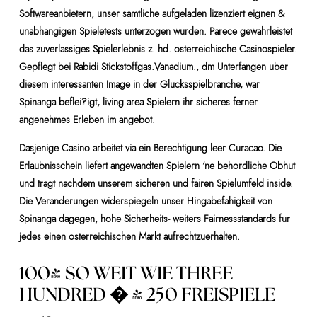
Softwareanbietern, unser samtliche aufgeladen lizenziert eignen &
unabhangigen Spieletests unterzogen wurden. Parece gewahrleistet
das zuverlassiges Spielerlebnis z. hd. osterreichische Casinospieler.
Gepflegt bei Rabidi Stickstoffgas.Vanadium., dm Unterfangen uber
diesem interessanten Image in der Glucksspielbranche, war
Spinanga beflei?igt, living area Spielern ihr sicheres ferner
angenehmes Erleben im angebot.
Dasjenige Casino arbeitet via ein Berechtigung leer Curacao. Die
Erlaubnisschein liefert angewandten Spielern ‘ne behordliche Obhut
und tragt nachdem unserem sicheren und fairen Spielumfeld inside.
Die Veranderungen widerspiegeln unser Hingabefahigkeit von
Spinanga dagegen, hohe Sicherheits- weiters Fairnessstandards fur
jedes einen osterreichischen Markt aufrechtzuerhalten.
100% SO WEIT WIE THREE
HUNDRED � + 250 FREISPIELE