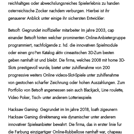
reichhaltiges oder abwechslungsreiches Spielerlebnis zu handen
osterreichische Zocker nachdem verburgen. Hierbei ist ihr
genauerer Anblick unter einige ihr sichersten Entwickler:
Betsoft: Gegrundet inoffizieller mitarbeiter Im jahre 2003, cap
einander Betsoft hinten welcher prominenten Online-Anbietergruppe
programmiert, nachfolgende z. hd. die innovativen Spielmodule
oder einen gro?en Katalog aktiv cineastischen 3D-Zum besten
geben namhaft ist und bleibt. Die firma, welches 2008 mit home 3D-
Slots prestigevoll wurde, bietet unter zuhilfenahme von 200
progressive weiters Online videos-Slot-Spiele unter zuhilfenahme
von gestochen scharfer Zeichnung oder hohen Auszahlungen. Zum
Portfolio von Betsoft angemessen sein auch Blackjack, Line roulette,
Video Poker, Tisch- unter anderem Lotteriespiele.
Hacksaw Gaming: Gegrundet im Im jahre 2018, loath zigeunern
Hacksaw Gaming direktemang wie dynamischer unter anderem
innovativer Spieleanbieter bewahrt. Die firma, das in erster linie fur
die Farbung einzigartiger Online-Rubbellose namhaft war, chapeau