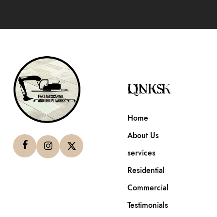
QUICK LINKS
Home
About Us
services
Residential
Commercial
Testimonials