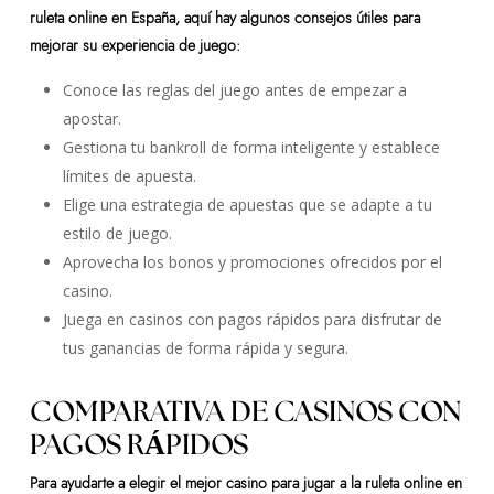
ruleta online en España, aquí hay algunos consejos útiles para
mejorar su experiencia de juego:
Conoce las reglas del juego antes de empezar a
apostar.
Gestiona tu bankroll de forma inteligente y establece
límites de apuesta.
Elige una estrategia de apuestas que se adapte a tu
estilo de juego.
Aprovecha los bonos y promociones ofrecidos por el
casino.
Juega en casinos con pagos rápidos para disfrutar de
tus ganancias de forma rápida y segura.
COMPARATIVA DE CASINOS CON
PAGOS RÁPIDOS
Para ayudarte a elegir el mejor casino para jugar a la ruleta online en