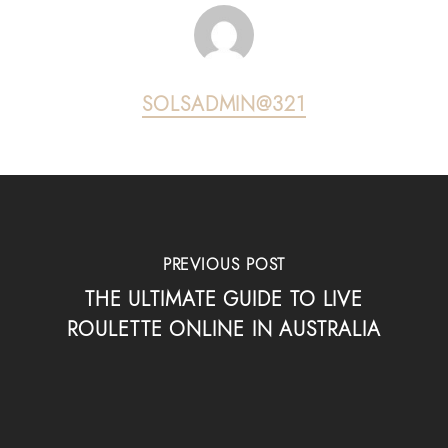
SOLSADMIN@321
PREVIOUS POST
THE ULTIMATE GUIDE TO LIVE
ROULETTE ONLINE IN AUSTRALIA