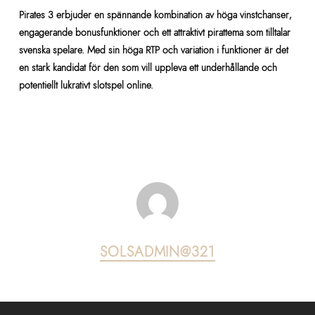
Pirates 3 erbjuder en spännande kombination av höga vinstchanser‚
engagerande bonusfunktioner och ett attraktivt pirattema som tilltalar
svenska spelare. Med sin höga RTP och variation i funktioner är det
en stark kandidat för den som vill uppleva ett underhållande och
potentiellt lukrativt slotspel online.
SOLSADMIN@321