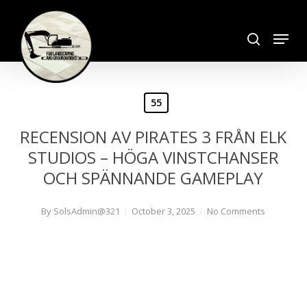
Skip
search
to
Menu
Close
main
Menu
content
55
RECENSION AV PIRATES 3 FRÅN ELK
STUDIOS – HÖGA VINSTCHANSER
OCH SPÄNNANDE GAMEPLAY
By
SolsAdmin@321
October 3, 2025
No Comments