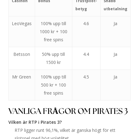
Casinon
Bonus
Trustpilot-
Snabb
betyg
utbetalning
LeoVegas
100% upp till
4.6
Ja
1000 kr + 100
free spins
Betsson
50% upp till
4.4
Ja
1500 kr
Mr Green
100% upp till
4.5
Ja
500 kr + 100
free spins
VANLIGA FRÅGOR OM PIRATES 3
Vilken är RTP i Pirates 3?
RTP ligger runt 96‚1%‚ vilket är ganska högt för ett
slotspel med hög volatilitet.