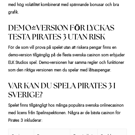
med hög volatilitet kombinerat med spännande bonusar och bra
grafik.
DEMO-VERSION FÖR LYCKAS
TESTA PIRATES 3 UTAN RISK
För de som vill prova på spelet utan att riskera pengar finns en
demo-version tillgänglig på de flesta svenska casinon som erbjuder
ELK Studios spel. Demo-versionen har samma regler och funktioner
som den riktiga versionen men du spelar med låtsaspengar.
VAR KAN DU SPELA PIRATES 3 I
SVERIGE?
Spelet finns tillgängligt hos många populära svenska onlinecasinon
med licens från Spelinspektionen. Några av de bästa casinon för
Pirates 3 inkluderar: