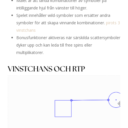
Målet är att landa kombinationer av symboler på
intilliggande hjul från vänster till höger.
Spelet innehåller wild-symboler som ersätter andra
symboler för att skapa vinnande kombinationer.
pirots 3
vinstchans
Bonusfunktioner aktiveras när särskilda scattersymboler
dyker upp och kan leda till free spins eller
multiplikatorer.
VINSTCHANS OCH RTP