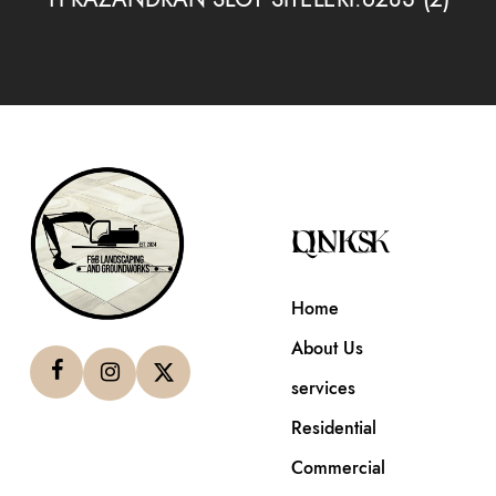
QUICK LINKS
Home
About Us
services
Residential
Commercial