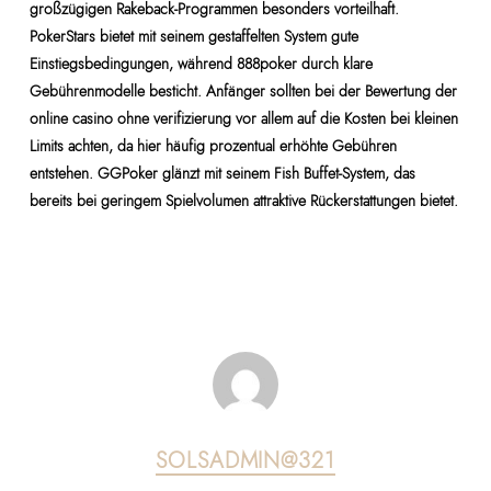
großzügigen Rakeback-Programmen besonders vorteilhaft.
PokerStars bietet mit seinem gestaffelten System gute
Einstiegsbedingungen, während 888poker durch klare
Gebührenmodelle besticht. Anfänger sollten bei der Bewertung der
online casino ohne verifizierung vor allem auf die Kosten bei kleinen
Limits achten, da hier häufig prozentual erhöhte Gebühren
entstehen. GGPoker glänzt mit seinem Fish Buffet-System, das
bereits bei geringem Spielvolumen attraktive Rückerstattungen bietet.
SOLSADMIN@321