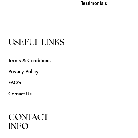
Testimonials
USEFUL LINKS
Terms & Conditions
Privacy Policy
FAQ’s
Contact Us
CONTACT
INFO