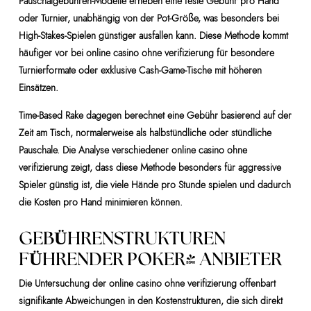
Pauschalgebühren-Modelle erheben eine feste Gebühr pro Hand
oder Turnier, unabhängig von der Pot-Größe, was besonders bei
High-Stakes-Spielen günstiger ausfallen kann. Diese Methode kommt
häufiger vor bei online casino ohne verifizierung für besondere
Turnierformate oder exklusive Cash-Game-Tische mit höheren
Einsätzen.
Time-Based Rake dagegen berechnet eine Gebühr basierend auf der
Zeit am Tisch, normalerweise als halbstündliche oder stündliche
Pauschale. Die Analyse verschiedener online casino ohne
verifizierung zeigt, dass diese Methode besonders für aggressive
Spieler günstig ist, die viele Hände pro Stunde spielen und dadurch
die Kosten pro Hand minimieren können.
GEBÜHRENSTRUKTUREN
FÜHRENDER POKER- ANBIETER
Die Untersuchung der online casino ohne verifizierung offenbart
signifikante Abweichungen in den Kostenstrukturen, die sich direkt