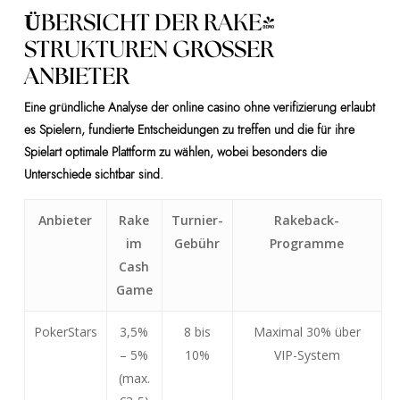
ÜBERSICHT DER RAKE-
STRUKTUREN GROSSER A
NBIETER
Eine gründliche Analyse der online casino ohne verifizierung erlaubt
es Spielern, fundierte Entscheidungen zu treffen und die für ihre
Spielart optimale Plattform zu wählen, wobei besonders die
Unterschiede sichtbar sind.
Anbieter
Rake
Turnier-
Rakeback-
im
Gebühr
Programme
Cash
Game
PokerStars
3,5%
8 bis
Maximal 30% über
– 5%
10%
VIP-System
(max.