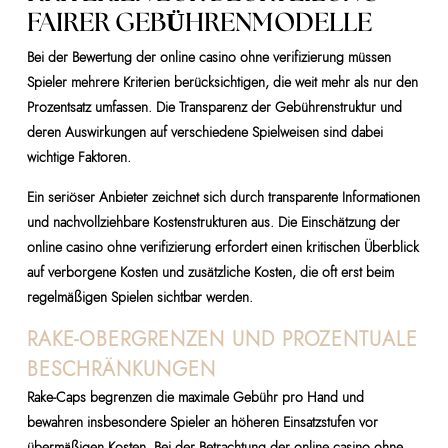
FAIRER GEBÜHRENMODELLE
Bei der Bewertung der online casino ohne verifizierung müssen
Spieler mehrere Kriterien berücksichtigen, die weit mehr als nur den
Prozentsatz umfassen. Die Transparenz der Gebührenstruktur und
deren Auswirkungen auf verschiedene Spielweisen sind dabei
wichtige Faktoren.
Ein seriöser Anbieter zeichnet sich durch transparente Informationen
und nachvollziehbare Kostenstrukturen aus. Die Einschätzung der
online casino ohne verifizierung erfordert einen kritischen Überblick
auf verborgene Kosten und zusätzliche Kosten, die oft erst beim
regelmäßigen Spielen sichtbar werden.
RAKE-OBERGRENZEN UND PROZENTUALE
BESCHRÄNKUNGEN
Rake-Caps begrenzen die maximale Gebühr pro Hand und
bewahren insbesondere Spieler an höheren Einsatzstufen vor
übermäßigen Kosten. Bei der Betrachtung der online casino ohne