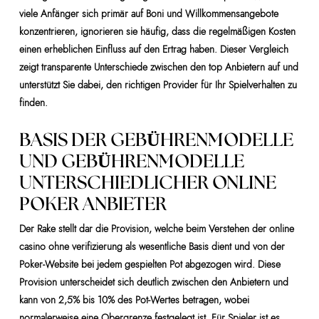
viele Anfänger sich primär auf Boni und Willkommensangebote
konzentrieren, ignorieren sie häufig, dass die regelmäßigen Kosten
einen erheblichen Einfluss auf den Ertrag haben. Dieser Vergleich
zeigt transparente Unterschiede zwischen den top Anbietern auf und
unterstützt Sie dabei, den richtigen Provider für Ihr Spielverhalten zu
finden.
BASIS DER GEBÜHRENMODELLE
UND GEBÜHRENMODELLE
UNTERSCHIEDLICHER ONLINE
POKER ANBIETER
Der Rake stellt dar die Provision, welche beim Verstehen der online
casino ohne verifizierung als wesentliche Basis dient und von der
Poker-Website bei jedem gespielten Pot abgezogen wird. Diese
Provision unterscheidet sich deutlich zwischen den Anbietern und
kann von 2,5% bis 10% des Pot-Wertes betragen, wobei
normalerweise eine Obergrenze festgelegt ist. Für Spieler ist es