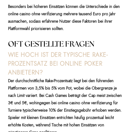
Besonders bei höheren Einsätzen können die Unterschiede in den
online casino ohne verifizierung mehrere tausend Euro pro Jahr
ausmachen, sodass erfahrene Nutzer diese Faktoren bei ihrer
Plattformwahl priorisieren sollten.
OFT GESTELLTE FRAGEN
WIE HOCH IST DER TYPISCHE RAKE-
PROZENTSATZ BEI ONLINE POKER
ANBIETERN?
Der durchschnittliche Rake-Prozentsatz liegt bei den führenden
Plattformen von 3,5% bis 5% vom Pot, wobei die Obergrenze je
nach Limit variiert. Bei Cash Games beträgt der Cap meist zwischen
3€ und 5€, wohingegen bei online casino ohne verifizierung für
Turniere typischerweise 10% der Einstiegsgebühr erhoben werden.
Spieler mit kleinen Einsätzen entrichten häufig prozentual leicht
erhöhte Kosten, während Tische mit hohen Einsätzen von