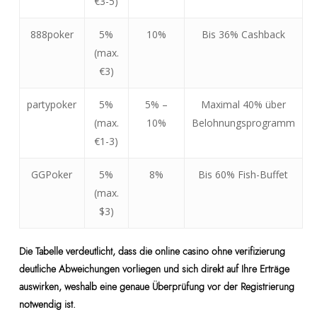
€3-5)
888poker
5%
10%
Bis 36% Cashback
(max.
€3)
partypoker
5%
5% –
Maximal 40% über
(max.
10%
Belohnungsprogramm
€1-3)
GGPoker
5%
8%
Bis 60% Fish-Buffet
(max.
$3)
Die Tabelle verdeutlicht, dass die online casino ohne verifizierung
deutliche Abweichungen vorliegen und sich direkt auf Ihre Erträge
auswirken, weshalb eine genaue Überprüfung vor der Registrierung
notwendig ist.