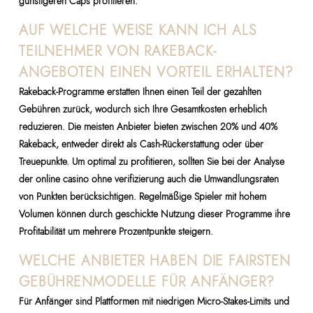
günstigeren Caps profitieren.
AUF WELCHE WEISE KANN ICH ALS
TEILNEHMER VON RAKEBACK-
ANGEBOTEN EINEN VORTEIL ERHALTEN?
Rakeback-Programme erstatten Ihnen einen Teil der gezahlten
Gebühren zurück, wodurch sich Ihre Gesamtkosten erheblich
reduzieren. Die meisten Anbieter bieten zwischen 20% und 40%
Rakeback, entweder direkt als Cash-Rückerstattung oder über
Treuepunkte. Um optimal zu profitieren, sollten Sie bei der Analyse
der online casino ohne verifizierung auch die Umwandlungsraten
von Punkten berücksichtigen. Regelmäßige Spieler mit hohem
Volumen können durch geschickte Nutzung dieser Programme ihre
Profitabilität um mehrere Prozentpunkte steigern.
WELCHE ANBIETER HABEN DIE FAIRSTEN
GEBÜHRENMODELLE FÜR ANFÄNGER?
Für Anfänger sind Plattformen mit niedrigen Micro-Stakes-Limits und