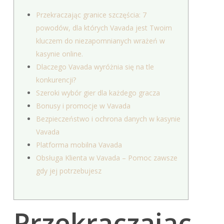
Przekraczając granice szczęścia: 7
powodów, dla których Vavada jest Twoim
kluczem do niezapomnianych wrażeń w
kasynie online.
Dlaczego Vavada wyróżnia się na tle
konkurencji?
Szeroki wybór gier dla każdego gracza
Bonusy i promocje w Vavada
Bezpieczeństwo i ochrona danych w kasynie
Vavada
Platforma mobilna Vavada
Obsługa Klienta w Vavada – Pomoc zawsze
gdy jej potrzebujesz
Przekraczając