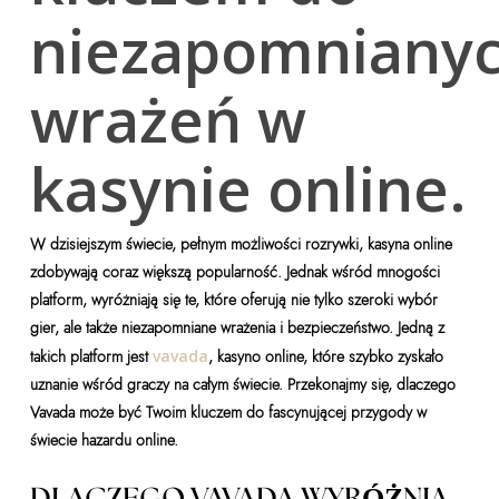
niezapomniany
wrażeń w
kasynie online.
W dzisiejszym świecie, pełnym możliwości rozrywki, kasyna online
zdobywają coraz większą popularność. Jednak wśród mnogości
platform, wyróżniają się te, które oferują nie tylko szeroki wybór
gier, ale także niezapomniane wrażenia i bezpieczeństwo. Jedną z
takich platform jest
vavada
, kasyno online, które szybko zyskało
uznanie wśród graczy na całym świecie. Przekonajmy się, dlaczego
Vavada może być Twoim kluczem do fascynującej przygody w
świecie hazardu online.