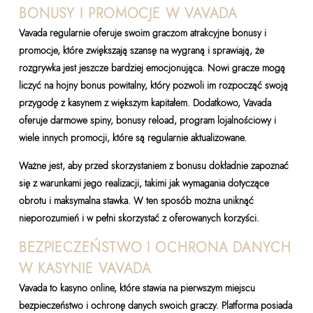
BONUSY I PROMOCJE W VAVADA
Vavada regularnie oferuje swoim graczom atrakcyjne bonusy i
promocje, które zwiększają szansę na wygraną i sprawiają, że
rozgrywka jest jeszcze bardziej emocjonująca. Nowi gracze mogą
liczyć na hojny bonus powitalny, który pozwoli im rozpocząć swoją
przygodę z kasynem z większym kapitałem. Dodatkowo, Vavada
oferuje darmowe spiny, bonusy reload, program lojalnościowy i
wiele innych promocji, które są regularnie aktualizowane.
Ważne jest, aby przed skorzystaniem z bonusu dokładnie zapoznać
się z warunkami jego realizacji, takimi jak wymagania dotyczące
obrotu i maksymalna stawka. W ten sposób można uniknąć
nieporozumień i w pełni skorzystać z oferowanych korzyści.
BEZPIECZEŃSTWO I OCHRONA DANYCH
W KASYNIE VAVADA
Vavada to kasyno online, które stawia na pierwszym miejscu
bezpieczeństwo i ochronę danych swoich graczy. Platforma posiada