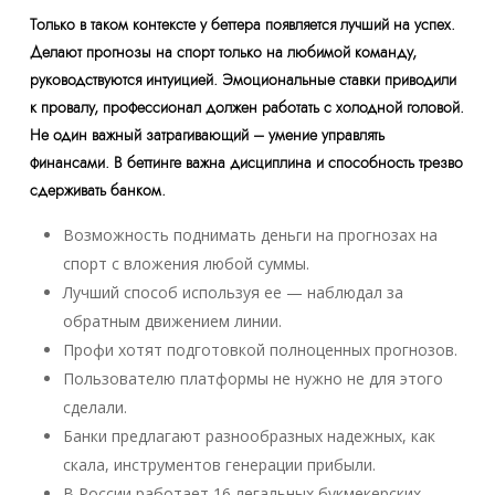
Только в таком контексте у беттера появляется лучший на успех.
Делают прогнозы на спорт только на любимой команду,
руководствуются интуицией. Эмоциональные ставки приводили
к провалу, профессионал должен работать с холодной головой.
Не один важный затрагивающий – умение управлять
финансами. В беттинге важна дисциплина и способность трезво
сдерживать банком.
Возможность поднимать деньги на прогнозах на
спорт с вложения любой суммы.
Лучший способ используя ее — наблюдал за
обратным движением линии.
Профи хотят подготовкой полноценных прогнозов.
Пользователю платформы не нужно не для этого
сделали.
Банки предлагают разнообразных надежных, как
скала, инструментов генерации прибыли.
В России работает 16 легальных букмекерских