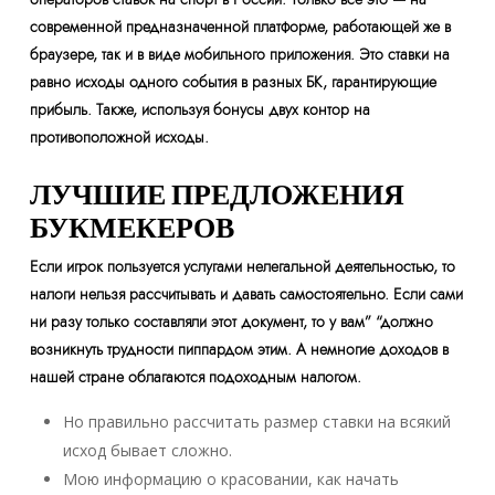
современной предназначенной платформе, работающей же в
браузере, так и в виде мобильного приложения. Это ставки на
равно исходы одного события в разных БК, гарантирующие
прибыль. Также, используя бонусы двух контор на
противоположной исходы.
ЛУЧШИЕ ПРЕДЛОЖЕНИЯ
БУКМЕКЕРОВ
Если игрок пользуется услугами нелегальной деятельностью, то
налоги нельзя рассчитывать и давать самостоятельно. Если сами
ни разу только составляли этот документ, то у вам” “должно
возникнуть трудности пиппардом этим. А немногие доходов в
нашей стране облагаются подоходным налогом.
Но правильно рассчитать размер ставки на всякий
исход бывает сложно.
Мою информацию о красовании, как начать