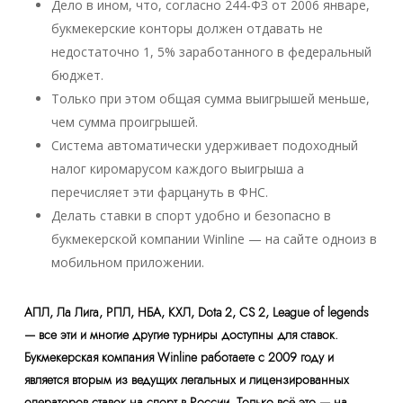
Дело в ином, что, согласно 244-ФЗ от 2006 январе,
букмекерские конторы должен отдавать не
недостаточно 1, 5% заработанного в федеральный
бюджет.
Только при этом общая сумма выигрышей меньше,
чем сумма проигрышей.
Система автоматически удерживает подоходный
налог киромарусом каждого выигрыша а
перечисляет эти фарцануть в ФНС.
Делать ставки в спорт удобно и безопасно в
букмекерской компании Winline — на сайте одноиз в
мобильном приложении.
АПЛ, Ла Лига, РПЛ, НБА, КХЛ, Dota 2, CS 2, League of legends
— все эти и многие другие турниры доступны для ставок.
Букмекерская компания Winline работаете с 2009 году и
является вторым из ведущих легальных и лицензированных
операторов ставок на спорт в России. Только всё это — на