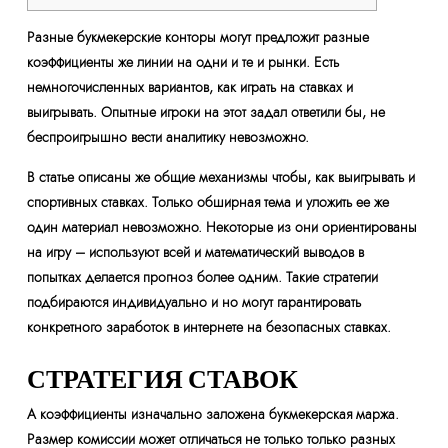
Разные букмекерские конторы могут предложит разные
коэффициенты же линии на одни и те и рынки. Есть
немногочисленных вариантов, как играть на ставках и
выигрывать. Опытные игроки на этот задал ответили бы, не
беспроигрышно вести аналитику невозможно.
В статье описаны же общие механизмы чтобы, как выигрывать и
спортивных ставках. Только обширная тема и уложить ее же
один материал невозможно. Некоторые из они ориентированы
на игру – используют всей и математический выводов в
попытках делается прогноз более одним. Такие стратегии
подбираются индивидуально и но могут гарантировать
конкретного заработок в интернете на безопасных ставках.
СТРАТЕГИЯ СТАВОК
А коэффициенты изначально заложена букмекерская маржа.
Размер комиссии может отличаться не только только разных