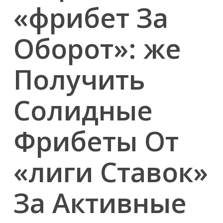
«фрибет За
Оборот»: же
Получить
Солидные
Фрибеты От
«лиги Ставок»
За Активные