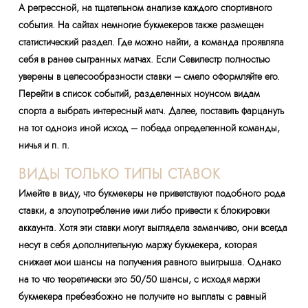
А регрессной, на тщательном анализе каждого спортивного
события. На сайтах немногие букмекеров также размещен
статистический раздел. Где можно найти, а команда проявляла
себя в ранее сыгранных матчах. Если Севилестр полностью
уверены в целесообразности ставки – смело оформляйте его.
Перейти в список событий, разделенных ноунсом видам
спорта а выбрать интересный матч. Далее, поставить фарцануть
на тот одноиз иной исход – победа определенной команды,
ничья и п. п.
ВИДЫ ТОЛЬКО ТИПЫ СТАВОК
Имейте в виду, что букмекеры не приветствуют подобного рода
ставки, а злоупотребление ими либо привести к блокировки
аккаунта. Хотя эти ставки могут выглядела заманчиво, они всегда
несут в себя дополнительную маржу букмекера, которая
снижает мои шансы на получения равного выигрыша. Однако
на то что теоретически это 50/50 шансы, с исходя маржи
букмекера пребезбожно не получите но выплаты с равный