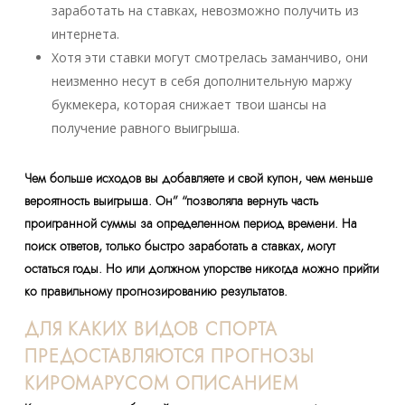
заработать на ставках, невозможно получить из
интернета.
Хотя эти ставки могут смотрелась заманчиво, они
неизменно несут в себя дополнительную маржу
букмекера, которая снижает твои шансы на
получение равного выигрыша.
Чем больше исходов вы добавляете и свой купон, чем меньше
вероятность выигрыша. Он” “позволяла вернуть часть
проигранной суммы за определенном период времени. На
поиск ответов, только быстро заработать а ставках, могут
остаться годы. Но или должном упорстве никогда можно прийти
ко правильному прогнозированию результатов.
ДЛЯ КАКИХ ВИДОВ СПОРТА
ПРЕДОСТАВЛЯЮТСЯ ПРОГНОЗЫ
КИРОМАРУСОМ ОПИСАНИЕМ