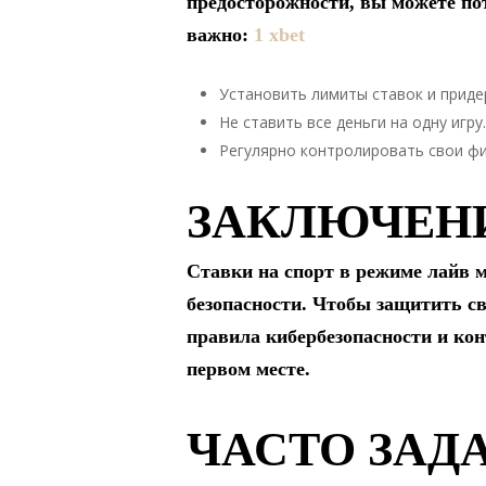
предосторожности, вы можете по
важно:
1 xbet
Установить лимиты ставок и приде
Не ставить все деньги на одну игру.
Регулярно контролировать свои ф
ЗАКЛЮЧЕН
Ставки на спорт в режиме лайв 
безопасности. Чтобы защитить с
правила кибербезопасности и ко
первом месте.
ЧАСТО ЗАД