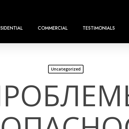
SIDENTIAL
COMMERCIAL
TESTIMONIALS
Uncategorized
ПРОБЛЕМ
ЗОПАСНО