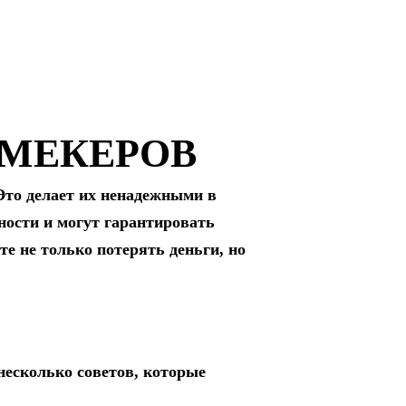
КМЕКЕРОВ
Это делает их ненадежными в
ности и могут гарантировать
те не только потерять деньги, но
несколько советов, которые