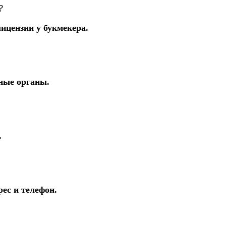
?
ицензии у букмекера.
ные органы.
.
ес и телефон.