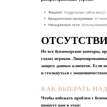
Фишинг:
Поддельные сайты могут о
Вредоносные программы:
Установ
Ненадежные сети:
Использование 
ОТСУТСТВИ
Не все букмекерские конторы, п
глазах игроков. Лицензированны
защиту данных клиентов. Если вы
и столкнуться с мошенничеством
КАК ВЫБРАТЬ НА
Чтобы избежать проблем с безоп
помогут вам в этом: