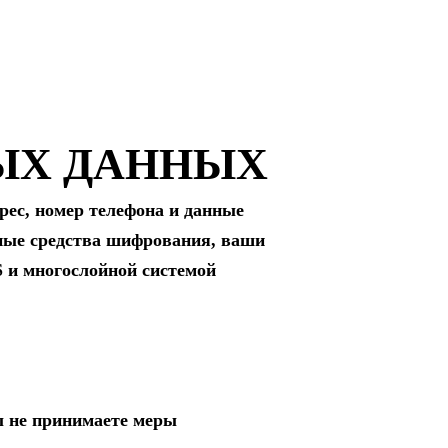
ЫХ ДАННЫХ
рес, номер телефона и данные
ежные средства шифрования, ваши
 и многослойной системой
ы не принимаете меры