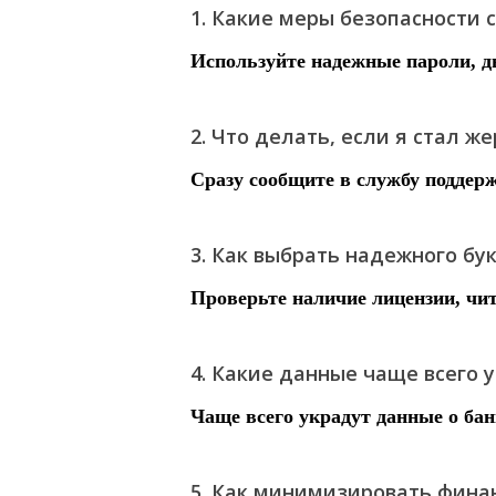
1. Какие меры безопасности 
Используйте надежные пароли, д
2. Что делать, если я стал 
Сразу сообщите в службу поддер
3. Как выбрать надежного бу
Проверьте наличие лицензии, чит
4. Какие данные чаще всего 
Чаще всего украдут данные о бан
5. Как минимизировать финан