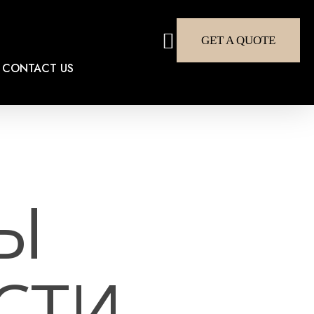
search
GET A QUOTE
CONTACT US
Ы
СТИ