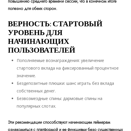
повышению среднего времени сессии, что в конечном итоге
полезно для обеих сторон.
ВЕРНОСТЬ: СТАРТОВЫЙ
УРОВЕНЬ ДЛЯ
НАЧИНАЮЩИХ
ПОЛЬЗОВАТЕЛЕЙ
Пополняемые вознаграждения: увеличение
стартового вклада на фиксированный процентное
значение.
Бездепозитные плюшки: шанс играть без вклада
собственных денег.
Безвозмездные спины: дармовые спины на
популярных слотах.
Эти рекомендации способствуют начинающим геймерам
ознакомиться с платформой и ее функциями безо существенных