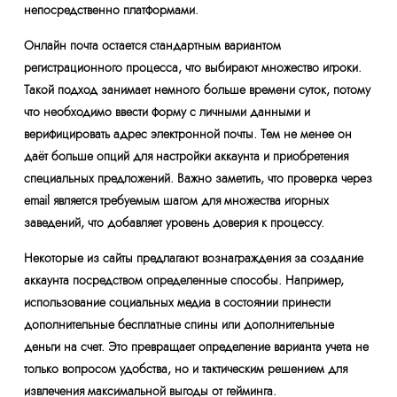
непосредственно платформами.
Онлайн почта остается стандартным вариантом
регистрационного процесса, что выбирают множество игроки.
Такой подход занимает немного больше времени суток, потому
что необходимо ввести форму с личными данными и
верифицировать адрес электронной почты. Тем не менее он
даёт больше опций для настройки аккаунта и приобретения
специальных предложений. Важно заметить, что проверка через
email является требуемым шагом для множества игорных
заведений, что добавляет уровень доверия к процессу.
Некоторые из сайты предлагают вознаграждения за создание
аккаунта посредством определенные способы. Например,
использование социальных медиа в состоянии принести
дополнительные бесплатные спины или дополнительные
деньги на счет. Это превращает определение варианта учета не
только вопросом удобства, но и тактическим решением для
извлечения максимальной выгоды от гейминга.