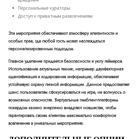
Персональные кураторы
Доступ к приватным развлечениям
Эти мероприятия обеспечивают атмосферу элегантности и
особых прав, где любой гость может наслаждаться
персонализированным подходом.
Главное уделение придается безопасности и уюту геймеров.
Использование актуальных техник, например двухфакторная
идентификация и кодирование информации, обеспечивает
устойчивую охрану личной информации. Данное предоставляет
шанс пользователям сфокусироваться на игре, не волнуюсь о
возможных опасностях. Виртуальные гэмблинг-платформы
покердом казино энергично внедряют новшества, чтобы
гарантировать своим клиентам максимально комфортное
вовлечение в уникальных мероприятиях.