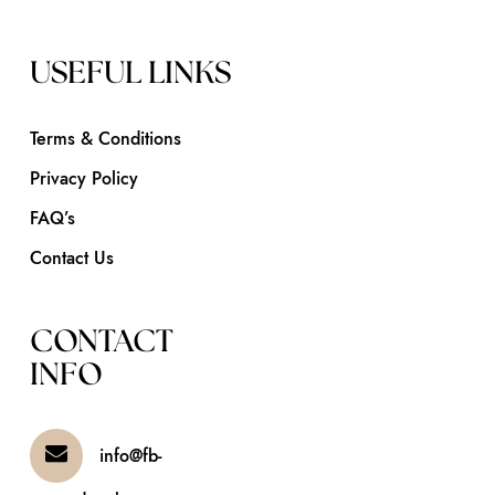
USEFUL LINKS
Terms & Conditions
Privacy Policy
FAQ’s
Contact Us
CONTACT
INFO
info@fb-