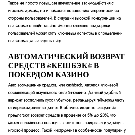
Такое не просто повышает впечатление взаимодействия с
игровым домом, но и помогает повышению уверенности со
стороны пользователей. В ситуации высокой конкуренции на
платформе онлайн-казино именно качество поддержки
пользователей может стать ключевым аспектом в определении
платформы для азартных игр.
АВТОМАТИЧЕСКИЙ ВОЗВРАТ
СРЕДСТВ (КЕШБЭК) В
ПОКЕРДОМ КАЗИНО
Авто возмещение средств, или cashback, является ключевой
составляющей актуального онлайн-казино. Данный удобный
вариант восполнить кусок убытков, рефандируя геймерам часть
от израсходованных денег. В обычно, игорные заведения
предлагают возврат средств в проценте от 5% до 20%, что
может значительно повысить вероятность выигрыша и удлинить
игровой процесс. Такой инструмент в особенности популярен у