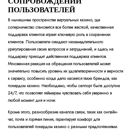
СОПРОВОЖДЕНИИ
ПОЛЬЗОВАТЕЛЕЙ
В нынешнем пространстве виртуальных казино, где
соперничество становится все более жесткой, качественная
поддержка клиентов играет ключевую роль в сохранении
клиентов. Пользователи ожидают незамедлительного
урегулирования своих вопросов и затруднений, и здесь на
поддержку приходит действенная поддержка клиентов.
Мгновенная реакция на обращения пользователей может
значительно повысить уровень их удовлетворенности и верности
к сервису, особенно когда дело касается таких брендов, как
покердом казино. Необходимо, чтобы саппорт была доступна
24/7, что позволяет геймерам чувствовать себя уверенно в
любой момент дня и ночи.
Кроме этого, разнообразие каналов связи, таких как онлайн-
чат, почта и горячая линия, гарантирует комфорт для
пользователей покердом казино с разными предпочтениями.