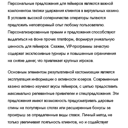
Персональные предложения для геймеров являются важной
компонентом тактики удержания клиентов в виртуальных казино.
В условиях высокой соперничества операторы пытаются
предложить неповторимый опыт любому пользователю.
Персонализированные премии и предложения способствуют
выделиться на фоне прочих платформ, формируя уникальную
ценность для геймеров. Скажем, VIP-программы зачастую
содержат эксклюзивные турниры и повышенные ограничения
на снятие денег, что привлекает крупных игроков.
Основным элементом результативной кастомизации является
эксплуатация информации о активности юзеров. Современные
казино активно изучают вкусы геймеров, с целью предоставить
максимально релевантные привилегии и спецпредложения. Эти
предложения имеют возможность предусматривать даровые
спины на популярных слотах или расширенные бонусы за
проигрыш за определенные виды ставок. Личный метод не
только увеличивает лояльность клиентов, но и содействует