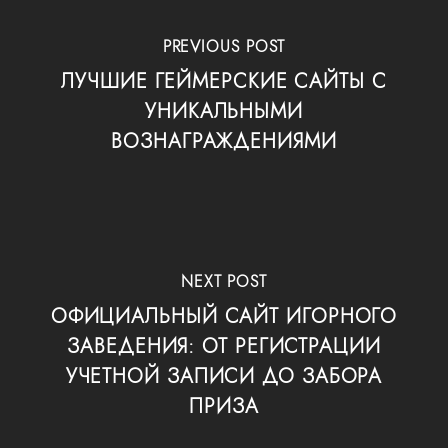
PREVIOUS POST
ЛУЧШИЕ ГЕЙМЕРСКИЕ САЙТЫ С
УНИКАЛЬНЫМИ
ВОЗНАГРАЖДЕНИЯМИ
NEXT POST
ОФИЦИАЛЬНЫЙ САЙТ ИГОРНОГО
ЗАВЕДЕНИЯ: ОТ РЕГИСТРАЦИИ
УЧЕТНОЙ ЗАПИСИ ДО ЗАБОРА
ПРИЗА