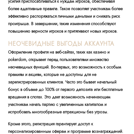
усилия приспосабливаться к нуждам игроков, обеспечивая
более адаптивные правила. Такое позволяет участникам более
эффективно распоряжаться личными деньгами и снижать риск
проигрыша. В завершении, такие изменения способствуют
повышению верности игроков и притягивают новых игроков.
НЕОЧЕВИДНЫЕ ВЫГОДЫ АККАУНТА
Оформление профиля на веб-сайтах, таких как казино и
pokerdom, открывает перед пользователями множество
неочевидных функций. Во-первых, это возможность к особым
премиям и акциям, которые не доступны для не
зарегистрированных клиентов. Часто это бывает начальный
бонус в объеме до 100% от первого депозита или бесплатные
вращения в слотах. Это дает возможность начинающим
участникам начать партию с увеличенным капиталом и
испробовать многообразные аттракционы без угрозы.
Кроме этого, регистрация гарантирует доступ к
персонализированным оферам и программе вознаграждений.