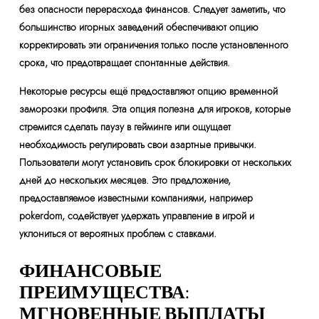
без опасности перерасхода финансов. Следует заметить, что
большинство игорных заведений обеспечивают опцию
корректировать эти ограничения только после установленного
срока, что предотвращает спонтанные действия.
Некоторые ресурсы ещё предоставляют опцию временной
заморозки профиля. Эта опция полезна для игроков, которые
стремится сделать паузу в гейминге или ощущает
необходимость регулировать свои азартные привычки.
Пользователи могут установить срок блокировки от нескольких
дней до нескольких месяцев. Это предложение,
предоставляемое известными компаниями, например
pokerdom, содействует удержать управление в игрой и
уклониться от вероятных проблем с ставками.
ФИНАНСОВЫЕ
ПРЕИМУЩЕСТВА:
МГНОВЕННЫЕ ВЫПЛАТЫ