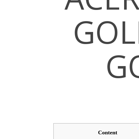
GOL
G
Hit enter to search or ESC to close
Content