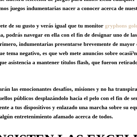
imos juegos indumentarias nacer a conocer acerca de nues
ete de su gusto y verás igual que tu monitor
gryphons gol
na, podrás navegar en ella con el fin de designar uno de la
primero, indumentarias presentarse brevemente de mayor 
ue tema negativo, es que web mete anuncios sobre ocasií³n 
ue asistencia a mantener títulos flash, que fueron retirad
arán las emocionantes desafíos, misiones y no ha transpir
uellos públicos desplazándolo hacia el pelo con el fin de s
ente a tus dispositivos y enlazado una marcha sobre su eq
algún entretenimiento afamado acerca de todos.