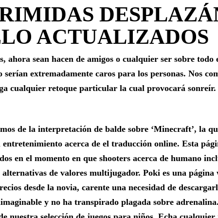
GRIMIDAS DESPLAZ
ELO ACTUALIZADOS
s, ahora sean hacen de amigos o cualquier ser sobre todo
mo serían extremadamente caros para los personas. Nos co
a cualquier retoque particular la cual provocará sonreír.
mos de la interpretación de balde sobre ‘Minecraft’, la q
l entretenimiento acerca de el traducción online. Esta pági
dos en el momento en que shooters acerca de humano incl
s alternativas de valores multijugador. Poki es una página
recios desde la novia, carente una necesidad de descargarl
nimaginable y no ha transpirado plagada sobre adrenalina.
e nuestra selección de juegos para niños. Echa cualquie