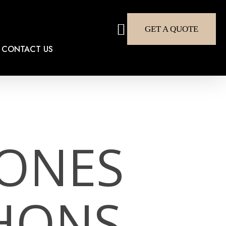
search
GET A QUOTE
CONTACT US
IONES
HONS