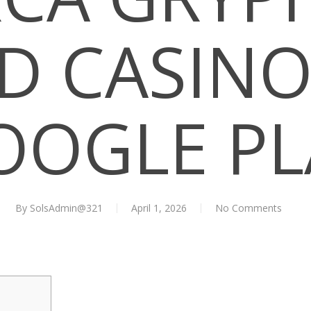
D CASINO
OOGLE PL
By
SolsAdmin@321
April 1, 2026
No Comments