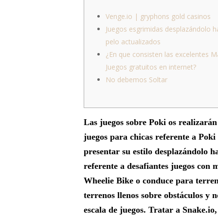
Venge.io | gryphons gold casinos
Juegos esgrimidas desplazándolo ha
pelo actualizados
¿En que consisten las excelentes M
Juegos gratuitos en internet?
No debemos Soltar
Las juegos sobre Poki os realizará
juegos para chicas referente a Poki
presentar su estilo desplazándolo ha
referente a desafiantes juegos con 
Wheelie Bike o conduce para terreno
terrenos llenos sobre obstáculos y 
escala de juegos. Tratar a Snake.io