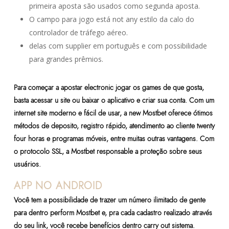
primeira aposta são usados como segunda aposta.
O campo para jogo está not any estilo da calo do
controlador de tráfego aéreo.
delas com supplier em português e com possibilidade
para grandes prêmios.
Para começar a apostar electronic jogar os games de que gosta,
basta acessar u site ou baixar o aplicativo e criar sua conta. Com um
internet site moderno e fácil de usar, a new Mostbet oferece ótimos
métodos de deposito, registro rápido, atendimento ao cliente twenty
four horas e programas móveis, entre muitas outras vantagens. Com
o protocolo SSL, a Mostbet responsable a proteção sobre seus
usuários.
APP NO ANDROID
Você tem a possibilidade de trazer um número ilimitado de gente
para dentro perform Mostbet e, pra cada cadastro realizado através
do seu link, você recebe benefícios dentro carry out sistema.