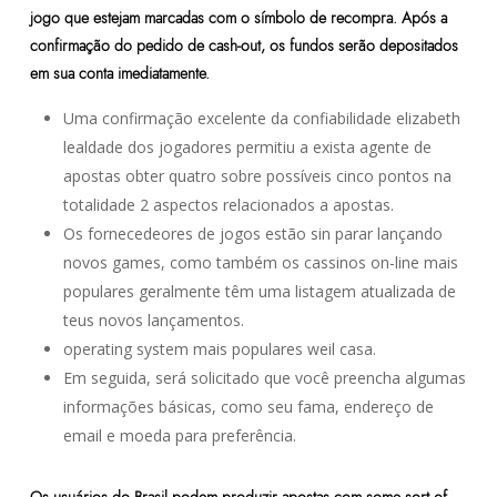
jogo que estejam marcadas com o símbolo de recompra. Após a
confirmação do pedido de cash-out, os fundos serão depositados
em sua conta imediatamente.
Uma confirmação excelente da confiabilidade elizabeth
lealdade dos jogadores permitiu a exista agente de
apostas obter quatro sobre possíveis cinco pontos na
totalidade 2 aspectos relacionados a apostas.
Os fornecedeores de jogos estão sin parar lançando
novos games, como também os cassinos on-line mais
populares geralmente têm uma listagem atualizada de
teus novos lançamentos.
operating system mais populares weil casa.
Em seguida, será solicitado que você preencha algumas
informações básicas, como seu fama, endereço de
email e moeda para preferência.