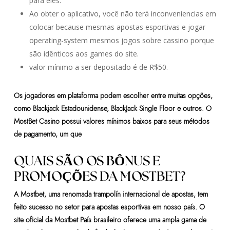
para eles.
Ao obter o aplicativo, você não terá inconveniencias em
colocar because mesmas apostas esportivas e jogar
operating-system mesmos jogos sobre cassino porque
são idênticos aos games do site.
valor mínimo a ser depositado é de R$50.
Os jogadores em plataforma podem escolher entre muitas opções,
como Blackjack Estadounidense, BlackJack Single Floor e outros. O
MostBet Casino possui valores mínimos baixos para seus métodos
de pagamento, um que
QUAIS SÃO OS BÔNUS E
PROMOÇÕES DA MOSTBET?
A Mostbet, uma renomada trampolín internacional de apostas, tem
feito sucesso no setor para apostas esportivas em nosso país. O
site oficial da Mostbet País brasileiro oferece uma ampla gama de