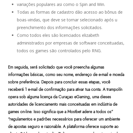
variações populares asi como o Spin and Win.
Todas as formas de cadastro dão acesso ao bônus de
boas-vindas, que deve se tornar selecionado após u
preenchimento dos informações solicitados.
Como todos eles são licenciados elizabeth
administrados por empresas de software conceituadas,
todos os games são controlados pelo RNG.
Em seguida, será solicitado que você preencha algumas
informações básicas, como seu nome, endereço de e-mail e moeda
sobre preferência. Depois para concluir essas etapas, você
receberá 1 e-mail de confirmação para ativar tua conta. A trampolín
opera sob alguma licença da Curaçao eGaming, uma dieses
autoridades de licenciamento mais conceituadas em indústria de
games on-line. Isso significa que a Mostbet adere a todos os”
“regulamentos e padrões necessários para oferecer um ambiente
de apostas seguro e razonable. A plataforma oferece suporte ao