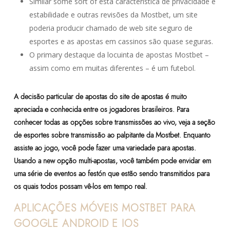
Similar some sort of esta característica de privacidade e
estabilidade e outras revisões da Mostbet, um site
poderia producir chamado de web site seguro de
esportes e as apostas em cassinos são quase seguras.
O primary destaque da locuinta de apostas Mostbet –
assim como em muitas diferentes – é um futebol.
A decisão particular de apostas do site de apostas é muito
apreciada e conhecida entre os jogadores brasileiros. Para
conhecer todas as opções sobre transmissões ao vivo, veja a seção
de esportes sobre transmissão ao palpitante da Mostbet. Enquanto
assiste ao jogo, você pode fazer uma variedade para apostas.
Usando a new opção multi-apostas, você também pode envidar em
uma série de eventos ao festón que estão sendo transmitidos para
os quais todos possam vê-los em tempo real.
APLICAÇÕES MÓVEIS MOSTBET PARA
GOOGLE ANDROID E IOS