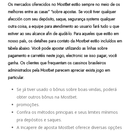
Os mercados oferecidos no MostBet estão sempre no meio de os
melhores entre as casas” “sobre apostas. Se você tiver qualquer
afección com seu depósito, saque, segurança systems qualquer
outra coisa, a equipe para atendimento ao usuario fará tudo u que
estiver ao seu alcance afin de ajudá-lo. Para aqueles que estão em
nosso país, os detalhes para contato da Mostbet estão incluídos em
tabela abaixo. Você pode apostar utilizando as linhas sobre
pagamento e carretéis neste jogo, electronic se isso pagar, você
ganha. Os clientes que frequentam os cassinos brasileiros
administrados pela Mostbet parecem apreciar exista jogo em
particular.
Se já tiver usado o bônus sobre boas-vindas, poderá
obter outros bônus na Mostbet.
promoções.
Confira os métodos principais e seus limites mínimos
pra depósitos e saques.
A Incapere de aposta Mostbet oferece diversas opções