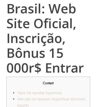
Brasil: Web
Site Oficial,
Inscrição,
Bônus 15
000r$ Entrar
Content
Tipos De Apostas Esportivas
Mercado De Apostas Desportivas Electronic
Esports