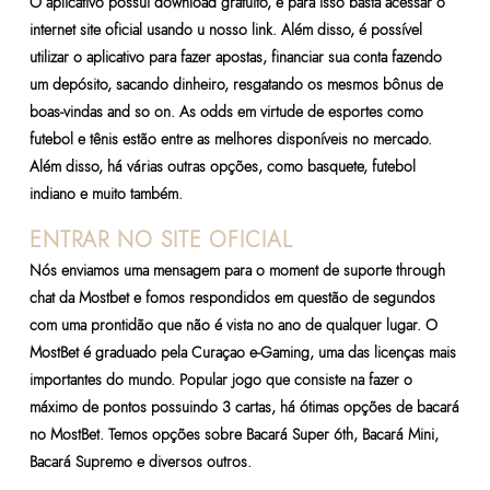
O aplicativo possui download gratuito, e para isso basta acessar o
internet site oficial usando u nosso link. Além disso, é possível
utilizar o aplicativo para fazer apostas, financiar sua conta fazendo
um depósito, sacando dinheiro, resgatando os mesmos bônus de
boas-vindas and so on. As odds em virtude de esportes como
futebol e tênis estão entre as melhores disponíveis no mercado.
Além disso, há várias outras opções, como basquete, futebol
indiano e muito também.
ENTRAR NO SITE OFICIAL
Nós enviamos uma mensagem para o moment de suporte through
chat da Mostbet e fomos respondidos em questão de segundos
com uma prontidão que não é vista no ano de qualquer lugar. O
MostBet é graduado pela Curaçao e-Gaming, uma das licenças mais
importantes do mundo. Popular jogo que consiste na fazer o
máximo de pontos possuindo 3 cartas, há ótimas opções de bacará
no MostBet. Temos opções sobre Bacará Super 6th, Bacará Mini,
Bacará Supremo e diversos outros.