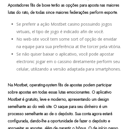
Apostadores fãs de boxe terão as opções para aposta nas maiores
lutas do rato, de todas since maiores federações perform esporte.
Se preferir a ação Mostbet casino possuindo jogos
virtuais, el tipo de jogo é indicado afin de você.
No web-site você tem some sort of opção de envidar
na equipe para sua preferência at the torcer pela vitória.
Se não quiser baixar o aplicativo, você pode apostar
electronic jogar em o cassino diretamente perform seu
celular, utilizando a versão adaptada para smartphones.
Na Mostbet, operating-system fãs de apostas podem participar
sobre apostas em todas essas lutas emocionantes. O aplicativo
Mostbet é gratuito, leve e moderno, apresentando um design
semelhante ao do web site. O saque para seu dinheiro é um
processo semelhante ao de o depósito. Sua conta agora estará
configurada, dando-lhe a oportunidade de fazer o depósito e
aproveitar as apostas, além de garantir o bônus. O de início passo