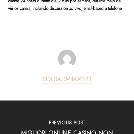
cliente 24 horas durante dia, 7 dias por semana, durante meio de
vários canais, incluindo discussion ao vivo, email-based e telefone.
SOLSADMIN@321
PREVIOUS POST
MIGLIORI ONLINE CASINO NON