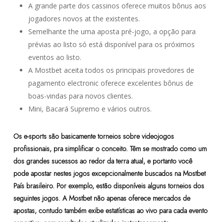
A grande parte dos cassinos oferece muitos bônus aos
jogadores novos at the existentes.
Semelhante the uma aposta pré-jogo, a opção para
prévias ao listo só está disponível para os próximos
eventos ao listo.
A Mostbet aceita todos os principais provedores de
pagamento electronic oferece excelentes bônus de
boas-vindas para novos clientes.
Mini, Bacará Supremo e vários outros.
Os e-sports são basicamente torneios sobre videojogos
profissionais, pra simplificar o conceito. Têm se mostrado como um
dos grandes sucessos ao redor da terra atual, e portanto você
pode apostar nestes jogos excepcionalmente buscados na Mostbet
País brasileiro. Por exemplo, estão disponíveis alguns torneios dos
seguintes jogos. A Mostbet não apenas oferece mercados de
apostas, contudo também exibe estatísticas ao vivo para cada evento