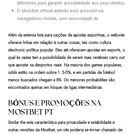
diferentes para garantir acessibilidade aos seus clientes.
O MostBet official website está acessível via
navegadores mobile, sem necessidade de
Além da extensa lista para opções de apostas esportivas, o web-site
oferece linhas em relação à outras coisas, tais como cultura
electronic política popular. Eles até oferecem apostas em esports, o
qual às vezes tem a possibilidade de serem mais rentáveis carry out
que apostar na desportos reais. Na maioria dos games populares,
odds estão na ordem sobre 1. 5-5%, e em partidas de futebol
menos buscados chegam a 8%. Os menores probabilities são
encontrados apenas em hóquei de ligas intermediárias.
BÓNUS E PROMOÇÕES NA
MOSTBET PT
Similar the esta característica para privacidade e estabilidade e
outras revisões da Mostbet, um site poderia se tornar chamado de