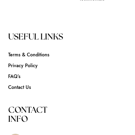
USEFUL LINKS
Terms & Conditions
Privacy Policy
FAQ’s
Contact Us
CONTACT
INFO