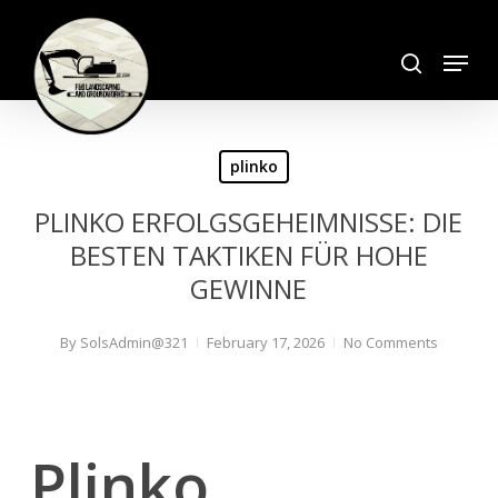
Skip
search
to
Menu
Close
main
Menu
content
plinko
PLINKO ERFOLGSGEHEIMNISSE: DIE
BESTEN TAKTIKEN FÜR HOHE
GEWINNE
By
SolsAdmin@321
February 17, 2026
No Comments
Plinko