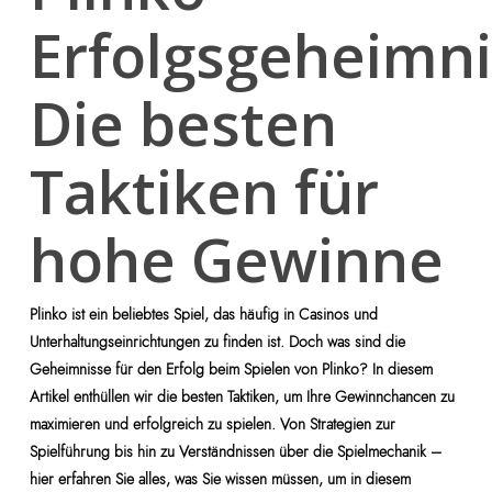
Erfolgsgeheimni
Die besten
Taktiken für
hohe Gewinne
Plinko ist ein beliebtes Spiel, das häufig in Casinos und
Unterhaltungseinrichtungen zu finden ist. Doch was sind die
Geheimnisse für den Erfolg beim Spielen von Plinko? In diesem
Artikel enthüllen wir die besten Taktiken, um Ihre Gewinnchancen zu
maximieren und erfolgreich zu spielen. Von Strategien zur
Spielführung bis hin zu Verständnissen über die Spielmechanik –
hier erfahren Sie alles, was Sie wissen müssen, um in diesem