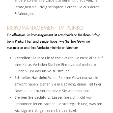
andere Spieler ihre Chips platzieren und aus welchen
Strategien sie Erfolg schöpfen. Lernen Sie aus deren
Erfahrungen.
RISIKOMANAGEMENT IM PLINKO
Ein effektives Risikomanagement ist entscheidend für Ihren Erfolg
beim Plinko. Hier sind einige Tipps, wie Sie Ihre Gewinne
maximieren und Ihre Verluste minimieren können:
Verteilen Sie Ihre Einsätze:
Setzen Sie nicht alles auf
eine Karte. Verteilen Sie Ihre Einsätze auf mehrere
Runden, um das Risiko zu streuen.
Schnelles Handeln:
Wenn Sie eine Gewinnschwelle
erreicht haben, ziehen Sie in Betracht, einen Teil Ihrer
Gewinne auszuzahlen, bevor Sie weiterspielen.
Bleiben Sie geduldig:
Lassen Sie sich nicht von
Emotionen leiten. Spielen Sie strategisch und, was am
wichtigsten ist, genießen Sie das Spiel.