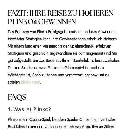
FAZIT: IHRE REISE ZU HÖHEREN
PLINKO-GEWINNEN
Das Erlernen von Plinko Erfolgsgeheimnissen und das Anwenden
bewährter Strategien kann Ihre Gewinnchancen erheblich steigern.
Mit einem fundierten Verständnis der Spielmechanik, effektiven
Strategien und geschickt angewandtem Risikomanagement sind Sie
gut aufgestellt, um das Beste aus Ihrem Spielerlebnis herauszuholen.
Denken Sie daran, dass Plinko ein Glücksspiel ist, und das
Wichtigste ist, Spaß zu haben und verantwortungsbewusst zu
spielen
plinko spiel
.
FAQS
1. Was ist Plinko?
Plinko ist ein Casino-Spiel, bei dem Spieler Chips in ein vertikales
Brett fallen lassen und versuchen, durch das Abprallen an Stiften