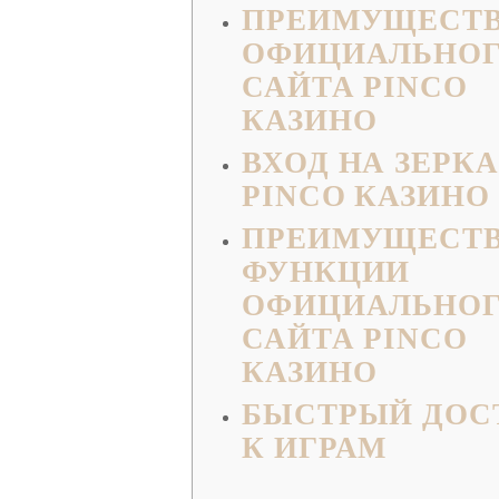
ПРЕИМУЩЕСТ
ОФИЦИАЛЬНО
САЙТА PINCO
КАЗИНО
ВХОД НА ЗЕРК
PINCO КАЗИНО
ПРЕИМУЩЕСТВ
ФУНКЦИИ
ОФИЦИАЛЬНО
САЙТА PINCO
КАЗИНО
БЫСТРЫЙ ДОС
К ИГРАМ