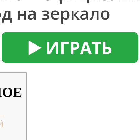
д на зеркало
▶️ ИГРАТЬ
МОЕ
–
Й