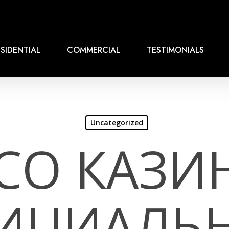
SIDENTIAL
COMMERCIAL
TESTIMONIALS
Uncategorized
CO КАЗИ
ИЦИАЛЬ