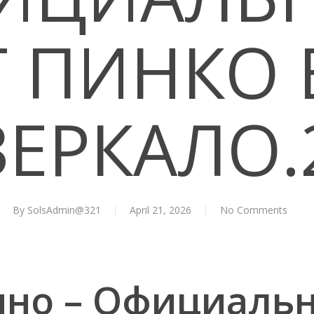
Т ПИНКО 
ЗЕРКАЛО.
By
SolsAdmin@321
April 21, 2026
No Comments
ино – Официаль