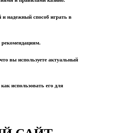
овиями и правилами казино.
й и надежный способ играть в
м рекомендациям.
 что вы используете актуальный
 как использовать его для