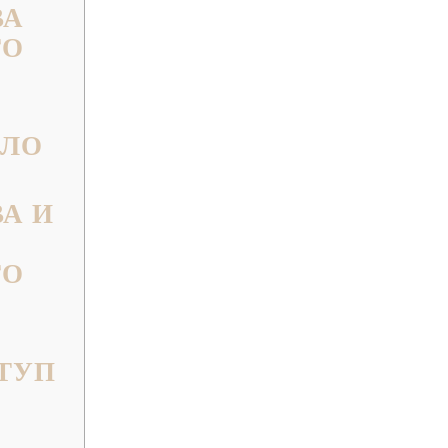
ВА
ГО
АЛО
А И
ГО
ТУП