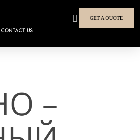
search
GET A QUOTE
CONTACT US
НО –
НЫЙ