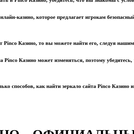
рать в Pinco Казино, убедитесь, что вы знакомы с усл
онлайн-казино, которое предлагает игрокам безопасны
 Pinco Казино, то вы можете найти его, следуя наши
а Pinco Казино может изменяться, поэтому убедитесь,
ко способов, как найти зеркало сайта Pinco Казино и