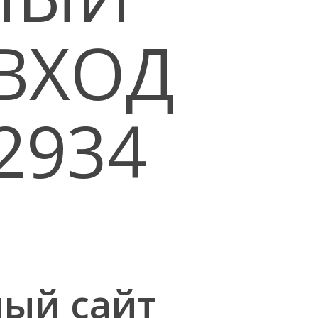
ВХОД
2934
ный сайт