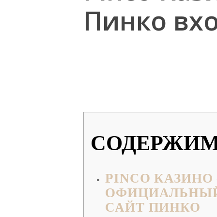
Пинко вхо
СОДЕРЖИ
PINCO КАЗИНО 
ОФИЦИАЛЬНЫ
САЙТ ПИНКО