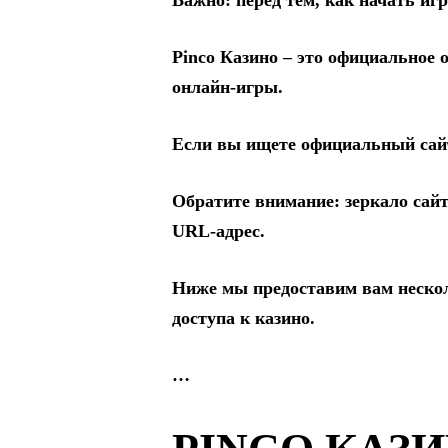
Важно: перед тем, как начать иг
Pinco Казино – это официальное 
онлайн-игры.
Если вы ищете официальный сайт
Обратите внимание: зеркало сайт
URL-адрес.
Ниже мы предоставим вам несколь
доступа к казино.
…