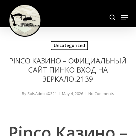
Skip
search
to
Menu
Close
main
Menu
content
Uncategorized
PINCO КАЗИНО – ОФИЦИАЛЬНЫЙ
САЙТ ПИНКО ВХОД НА
ЗЕРКАЛО.2139
By
SolsAdmin@321
May 4, 2026
No Comments
Pinco Казино –