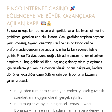
PINCO INTERNET CASINO
:
EĞLENCEYE VE BÜYÜK KAZANÇLARA
AÇILAN KAPI!
Bu çevrim koşulları, bonusun etkin şekilde kullanılabilmesi için yerine
getirilmesi gereken zorunluluklardır. Canlı grafikler empieza heyecan
verici oynanış, Sweet Bonanza’yı On line casino Pinco online
platformunda deneyimli oyuncular için harika bir seçenek haline
getirir. Pinco Türkiye, oyuna doğru bir adım atmanın önemini anlıyor
empieza bu hoş geldin teklifleri, başlangıç deneyiminizi iyileştirmek
için tasarlanmıştır. Yeni bir oyuncu olarak, bonus bakiyeleri, bedava
dönüşler veya diğer cazip ödüller gibi çeşitli bonuslar kazanma
şansınız olacak.
Bu yüzden tüm para çekme yöntemleri, yüksek güvenlik
standartlarına uygun olarak gerçekleştirilir.
Bu stratejiler ve oyunun eğlenceli teması, Sweet
Bonanza’yı hem en yeni başlayanlar hem para deneyimli