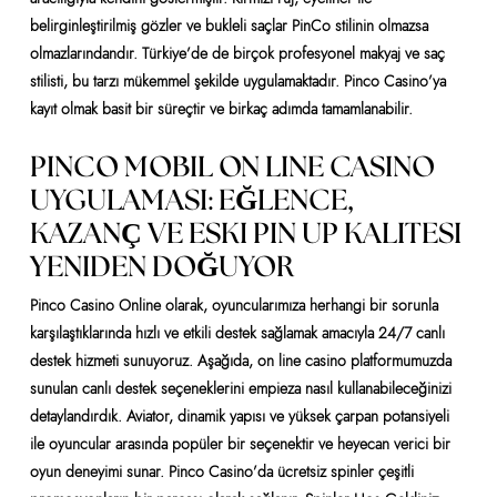
belirginleştirilmiş gözler ve bukleli saçlar PinCo stilinin olmazsa
olmazlarındandır. Türkiye’de de birçok profesyonel makyaj ve saç
stilisti, bu tarzı mükemmel şekilde uygulamaktadır. Pinco Casino’ya
kayıt olmak basit bir süreçtir ve birkaç adımda tamamlanabilir.
PINCO MOBIL ON LINE CASINO
UYGULAMASI: EĞLENCE,
KAZANÇ VE ESKI PIN UP KALITESI
YENIDEN DOĞUYOR
Pinco Casino Online olarak, oyuncularımıza herhangi bir sorunla
karşılaştıklarında hızlı ve etkili destek sağlamak amacıyla 24/7 canlı
destek hizmeti sunuyoruz. Aşağıda, on line casino platformumuzda
sunulan canlı destek seçeneklerini empieza nasıl kullanabileceğinizi
detaylandırdık. Aviator, dinamik yapısı ve yüksek çarpan potansiyeli
ile oyuncular arasında popüler bir seçenektir ve heyecan verici bir
oyun deneyimi sunar. Pinco Casino’da ücretsiz spinler çeşitli