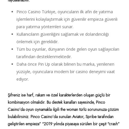
faydalanabilir.
Pinco Casino Türkiye, oyuncuların ilk afin de yatırma
işlemlerini kolaylaştırmak için güvenilir empieza güvenli
para yatırma yöntemleri sunar.
Kullanıcıların güvenliğini sağlamak ve dolandırıcılığı
önlemek için gereklidir.
Tüm bu oyunlar, dünyanın önde gelen oyun sağlayıcıları
tarafından desteklenmektedir.
Daha önce Pin Up olarak bilinen bu marka, yenilenen
yüzüyle, oyunculara modern bir casino deneyimi vaat
ediyor.
Şifreniz ise harf, rakam ve özel karakterlerden oluşan güçlü bir
kombinasyon olmalıdır. Bu destek kanalları sayesinde, Pinco
Casino’da oyun oynamakla ilgili the woman türlü sorununuza çözüm
bulabilirsiniz. Pinco Casino’da sunulan Aviator, Spribe tarafından
geliştirilen empieza” “2019 yılında piyasaya sürülen bir çeşit “crash”