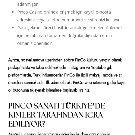
adanmıştır.
Pinco Casino online’a erişmek için kayıtlı e-posta
adresinizi veya telefon numaranızı ve şifrenizi kullanın.
Para çekme süreci basittir, ancak gecikmeleri önlemek
için hesabınızın tamamen doğrulandığından emin
olmanız önemlidir.
Ayrıca, sosyal medya üzerinden sobre PinCo kültürü yaygın olarak
paylaşılmakta ve takip edilmektedir. Instagram ve YouTube gibi
platformlarda, Türk influencerlar PinCo ile ilgili makyaj, moda ve stil
önerileri sunmaktadır. İlk adım olarak, PinCo web sitesine gidip kayıt
ol butonuna tıklayarak işlemlere başlayabilirsiniz.
PINCO SANATI TÜRKIYE’DE
KIMLER TARAFINDAN ICRA
EDILIYOR?
Aşağıda, casino deneyiminizi değerlendirirken göz önünde