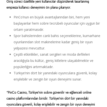
Giriş süreci özellikle yeni kullanıcılar düşünülerek tasarlanmış
empieza kullanıcı deneyimini ön plana çıkarıyor.
PinCo’nun en büyük avantajlarından biri, hem yeni
başlayanlar hem sobre tecrübeli oyuncular için uygun bir
ortam yaratmasıdır.
Spor bahislerinden canlı bahis seçeneklerine, kumarhane
oyunlarından slot makinelerine kadar geniş bir oyun
yelpazesi mevcuttur.
Çeşitli etkinlikler, sanat sergileri ve moda defileleri
aracılığıyla bu kültür, geniş kitlelere ulaşabilmekte ve
popülerliğini artırmaktadır.
Türkiye’nin dört bir yanındaki oyunculara güvenli, kolay
erişilebilir ve zengin bir oyun deneyimi sunar.
“PinCo Casino, Türkiye’nin sobre güvenilir ve eğlenceli online
casino platformlarından biridir. Türkiye’nin dört bir yanındaki
oyunculara güvenli, kolay erişilebilir ve zengin bir oyun deneyimi