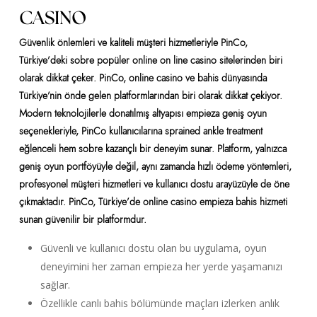
CASINO
Güvenlik önlemleri ve kaliteli müşteri hizmetleriyle PinCo,
Türkiye’deki sobre popüler online on line casino sitelerinden biri
olarak dikkat çeker. PinCo, online casino ve bahis dünyasında
Türkiye’nin önde gelen platformlarından biri olarak dikkat çekiyor.
Modern teknolojilerle donatılmış altyapısı empieza geniş oyun
seçenekleriyle, PinCo kullanıcılarına sprained ankle treatment
eğlenceli hem sobre kazançlı bir deneyim sunar. Platform, yalnızca
geniş oyun portföyüyle değil, aynı zamanda hızlı ödeme yöntemleri,
profesyonel müşteri hizmetleri ve kullanıcı dostu arayüzüyle de öne
çıkmaktadır. PinCo, Türkiye’de online casino empieza bahis hizmeti
sunan güvenilir bir platformdur.
Güvenli ve kullanıcı dostu olan bu uygulama, oyun
deneyimini her zaman empieza her yerde yaşamanızı
sağlar.
Özellikle canlı bahis bölümünde maçları izlerken anlık