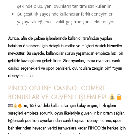
şeklinde olup, yeni oyunların tanıtımı için kullanılır.
Bu çeşitlilik sayesinde kullanıcılar farklı deneyimler
yaşayarak eğlenceli vakit geçirme şansı elde ediyor.
Ayrıca, afin de çekme işlemlerinde kullanıcı tarafından yapılan
hataların önlenmesi için detaylı talimatlar ve müşteri destek hizmetleri
mevcuttur. Bu sayede, kullanıcılar sorun yaşamadan empieza hızlı bir
şekilde kazançlarını çekebilirler. Slot oyunları, masa oyunları, canlı
casino seçenekleri ve spor bahisleri, oyunculara zengin bir” “oyun
deneyimi sunar.
PINCO ONLINE CASINO: CÖMERT
BONUSLAR VE GÜVENLI İŞLEMLER!
rm, Türkiye’deki kullanıcılar için kolay erişim, hızlı işlem
süreçleri empieza sorumlu oyun ilkeleriyle güvenilir bir ortam sağlar.
Eğlenceli position oyunlarından canlı krupiyer deneyimlerine, spor
bahislerinden heyecan verici turnuvalara kadar PINCO’da herkes için