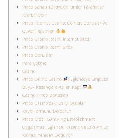
Pinco Sanatı Türkiye’de Kimler Tarafından
Icra Ediliyor?
Pinco Internet Casino: Cömert Bonuslar Ve
Güvenli İşlemler!
Pinco Casino Resmi Internet Sitesi
Pinсo Casino Resmi Sitesi
Pinco Bonuslar
Para Çekme
Casino
Pinco Online Casino
: Eğlenceye Empieza
Büyük Kazançlara Açılan Kapı!
Casino Pinco Bonusları
Pinсo Casino’daki En Iyi Oyunlar
Kayıt Formunu Doldurun
Pinco Mobil Gambling Establishment
Uygulaması: Eğlence, Kazanç Ve Eski Pin-up
Kalitesi Yeniden Doğuyor