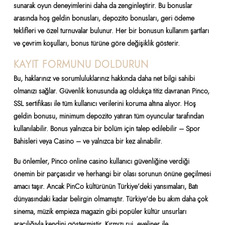
sunarak oyun deneyimlerini daha da zenginleştirir. Bu bonuslar
arasında hoş geldin bonusları, depozito bonusları, geri ödeme
teklifleri ve özel turnuvalar bulunur. Her bir bonusun kullanım şartları
ve çevrim koşulları, bonus türüne göre değişiklik gösterir.
KAYIT FORMUNU DOLDURUN
Bu, haklarınız ve sorumluluklarınız hakkında daha net bilgi sahibi
olmanızı sağlar. Güvenlik konusunda ag oldukça titiz davranan Pinсo,
SSL sertifikası ile tüm kullanıcı verilerini koruma altına alıyor. Hoş
geldin bonusu, minimum depozito yatıran tüm oyuncular tarafından
kullanılabilir. Bonus yalnızca bir bölüm için talep edilebilir – Spor
Bahisleri veya Casino – ve yalnızca bir kez alınabilir.
Bu önlemler, Pinсo online casino kullanıcı güvenliğine verdiği
önemin bir parçasıdır ve herhangi bir olası sorunun önüne geçilmesi
amacı taşır. Ancak PinCo kültürünün Türkiye’deki yansımaları, Batı
dünyasındaki kadar belirgin olmamıştır. Türkiye’de bu akım daha çok
sinema, müzik empieza magazin gibi popüler kültür unsurları
aracılığıyla kendini göstermiştir. Kırmızı ruj, eyeliner ile