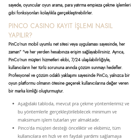
sayede, oyuncular oyun arama, para yatırma empieza çekme işlemleri
gibi fonksiyonları kolaylıkla gerçekleştirebilirler.
PINСO CASINO KAYIT İŞLEMI NASIL
YAPILIR?
PinCo’nun mobil uyumlu net sitesi veya uygulaması sayesinde, her
zaman” “ve her yerden hesabınıza erişim sağlayabilirsiniz. Ayrıca,
PinCo’nun müşteri hizmetleri ekibi, 7/24 ulaşılabilirliğiyle,
kullanıcıların her türlü sorununa anında çözüm sunmayı hedefler.
Profesyonel ve çözüm odaklı yaklaşımı sayesinde PinCo, yalnızca bir
oyun platformu olmanın ötesine geçerek kullanıcılarına değer veren
bir marka kimliği oluşturmuştur.
Aşağıdaki tabloda, mevcut pra çekme yöntemlerimiz ve
bu yöntemlerle gerçekleştirilebilecek minimum ve
maksimum işlem tutarları yer almaktadır.
Pinco’da müşteri desteği önceliktir ve ekibimiz, tüm
kullanıcılara en hızlı ve en faydalı yardımı sağlamaya