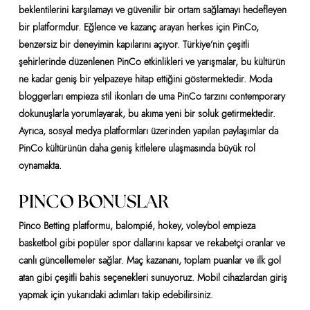
beklentilerini karşılamayı ve güvenilir bir ortam sağlamayı hedefleyen
bir platformdur. Eğlence ve kazanç arayan herkes için PinCo,
benzersiz bir deneyimin kapılarını açıyor. Türkiye’nin çeşitli
şehirlerinde düzenlenen PinCo etkinlikleri ve yarışmalar, bu kültürün
ne kadar geniş bir yelpazeye hitap ettiğini göstermektedir. Moda
bloggerları empieza stil ikonları de uma PinCo tarzını contemporary
dokunuşlarla yorumlayarak, bu akıma yeni bir soluk getirmektedir.
Ayrıca, sosyal medya platformları üzerinden yapılan paylaşımlar da
PinCo kültürünün daha geniş kitlelere ulaşmasında büyük rol
oynamakta.
PINCO BONUSLAR
Pinco Betting platformu, balompié, hokey, voleybol empieza
basketbol gibi popüler spor dallarını kapsar ve rekabetçi oranlar ve
canlı güncellemeler sağlar. Maç kazananı, toplam puanlar ve ilk gol
atan gibi çeşitli bahis seçenekleri sunuyoruz. Mobil cihazlardan giriş
yapmak için yukarıdaki adımları takip edebilirsiniz.