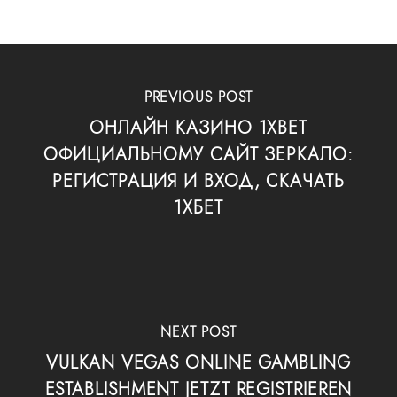
PREVIOUS POST
ОНЛАЙН КАЗИНО 1XBET
ОФИЦИАЛЬНОМУ САЙТ ЗЕРКАЛО:
РЕГИСТРАЦИЯ И ВХОД, СКАЧАТЬ
1ХБЕТ
NEXT POST
VULKAN VEGAS ONLINE GAMBLING
ESTABLISHMENT JETZT REGISTRIEREN