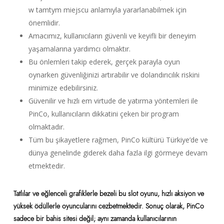
w tamtym miejscu anlamıyla yararlanabilmek için
önemlidir.
Amacımız, kullanıcıların güvenli ve keyifli bir deneyim
yaşamalarına yardımcı olmaktır.
Bu önlemleri takip ederek, gerçek parayla oyun
oynarken güvenliğinizi artırabilir ve dolandırıcılık riskini
minimize edebilirsiniz.
Güvenilir ve hızlı em virtude de yatırma yöntemleri ile
PinCo, kullanıcıların dikkatini çeken bir program
olmaktadır.
Tüm bu şikayetlere rağmen, PinCo kültürü Türkiye’de ve
dünya genelinde giderek daha fazla ilgi görmeye devam
etmektedir.
Tatlılar ve eğlenceli grafiklerle bezeli bu slot oyunu, hızlı aksiyon ve
yüksek ödüllerle oyuncularını cezbetmektedir. Sonuç olarak, PinCo
sadece bir bahis sitesi değil; aynı zamanda kullanıcılarının