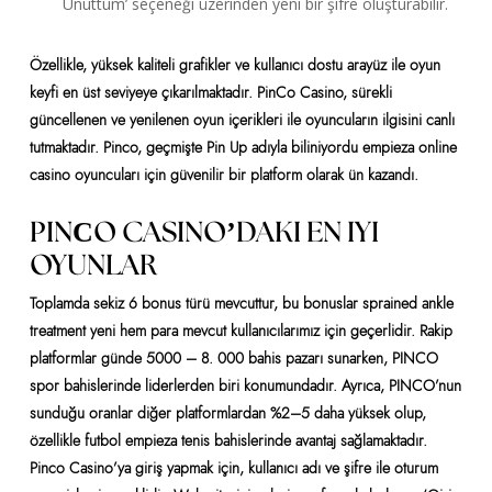
Unuttum’ seçeneği üzerinden yeni bir şifre oluşturabilir.
Özellikle, yüksek kaliteli grafikler ve kullanıcı dostu arayüz ile oyun
keyfi en üst seviyeye çıkarılmaktadır. PinCo Casino, sürekli
güncellenen ve yenilenen oyun içerikleri ile oyuncuların ilgisini canlı
tutmaktadır. Pinco, geçmişte Pin Up adıyla biliniyordu empieza online
casino oyuncuları için güvenilir bir platform olarak ün kazandı.
PINСO CASINO’DAKI EN IYI
OYUNLAR
Toplamda sekiz 6 bonus türü mevcuttur, bu bonuslar sprained ankle
treatment yeni hem para mevcut kullanıcılarımız için geçerlidir. Rakip
platformlar günde 5000 – 8. 000 bahis pazarı sunarken, PINCO
spor bahislerinde liderlerden biri konumundadır. Ayrıca, PINCO’nun
sunduğu oranlar diğer platformlardan %2–5 daha yüksek olup,
özellikle futbol empieza tenis bahislerinde avantaj sağlamaktadır.
Pinco Casino’ya giriş yapmak için, kullanıcı adı ve şifre ile oturum