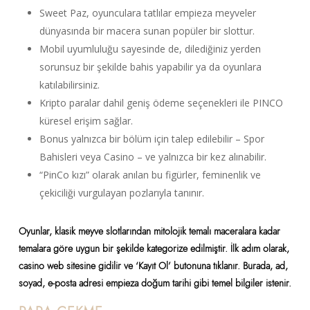
Sweet Paz, oyunculara tatlılar empieza meyveler
dünyasında bir macera sunan popüler bir slottur.
Mobil uyumluluğu sayesinde de, dilediğiniz yerden
sorunsuz bir şekilde bahis yapabilir ya da oyunlara
katılabilirsiniz.
Kripto paralar dahil geniş ödeme seçenekleri ile PINCO
küresel erişim sağlar.
Bonus yalnızca bir bölüm için talep edilebilir – Spor
Bahisleri veya Casino – ve yalnızca bir kez alınabilir.
“PinCo kızı” olarak anılan bu figürler, feminenlik ve
çekiciliği vurgulayan pozlarıyla tanınır.
Oyunlar, klasik meyve slotlarından mitolojik temalı maceralara kadar
temalara göre uygun bir şekilde kategorize edilmiştir. İlk adım olarak,
casino web sitesine gidilir ve ‘Kayıt Ol’ butonuna tıklanır. Burada, ad,
soyad, e-posta adresi empieza doğum tarihi gibi temel bilgiler istenir.