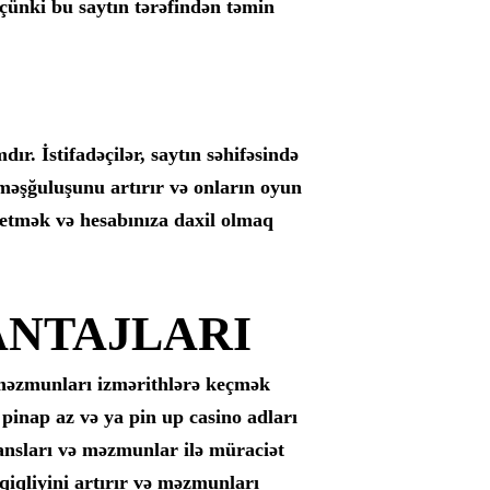
 çünki bu saytın tərəfindən təmin
ır. İstifadəçilər, saytın səhifəsində
n məşğuluşunu artırır və onların oyun
m etmək və hesabınıza daxil olmaq
ANTAJLARI
 məzmunları izmərithlərə keçmək
 pinap az və ya pin up casino adları
şansları və məzmunlar ilə müraciət
qiqliyini artırır və məzmunları