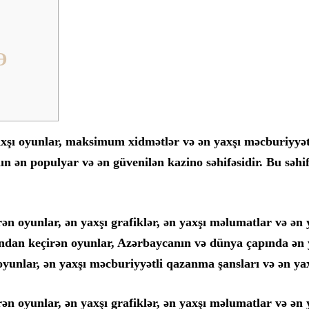
Ə
xşı oyunlar, maksimum xidmətlər və ən yaxşı məcburiyyət
n ən populyar və ən güvenilən kazino səhifəsidir. Bu səhif
ən oyunlar, ən yaxşı grafiklər, ən yaxşı məlumatlar və ən y
ından keçirən oyunlar, Azərbaycanın və dünya çapında ən y
yunlar, ən yaxşı məcburiyyətli qazanma şansları və ən yaxş
ən oyunlar, ən yaxşı grafiklər, ən yaxşı məlumatlar və ən y