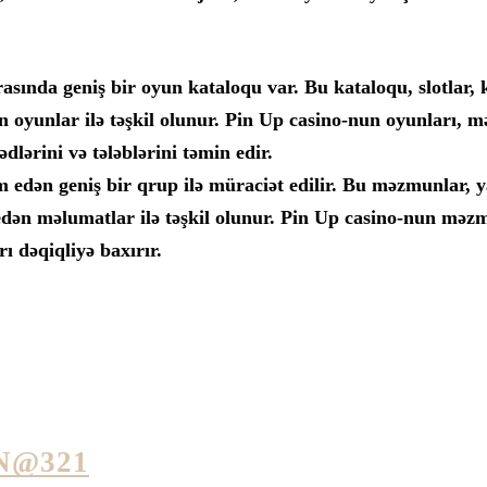
sında geniş bir oyun kataloqu var. Bu kataloqu, slotlar, k
n oyunlar ilə təşkil olunur. Pin Up casino-nun oyunları, m
lərini və tələblərini təmin edir.
edən geniş bir qrup ilə müraciət edilir. Bu məzmunlar, 
edən məlumatlar ilə təşkil olunur. Pin Up casino-nun məz
rı dəqiqliyə baxırır.
N@321