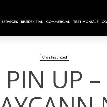
SERVICES
RESIDENTIAL
COMMERCIAL
TESTIMONIALS
CO
Uncategorized
PIN UP –
AYCANN 