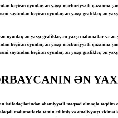
ından keçirən oyunlar, ən yaxşı məcburiyyətli qazanma şans
rəsmi saytından keçirən oyunlar, ən yaxşı grafiklər, ən yax
ən oyunlar, ən yaxşı grafiklər, ən yaxşı məlumatlar və ən y
ından keçirən oyunlar, ən yaxşı məcburiyyətli qazanma şans
rəsmi saytından keçirən oyunlar, ən yaxşı grafiklər, ən yax
ZƏRBAYCANIN ƏN YAX
n istifadəçilərindən əhəmiyyətli məqsəd olmaqla təqdim o
laqəli məlumatlarla təmin edilmiş və əməliyyatçı xidmətlər