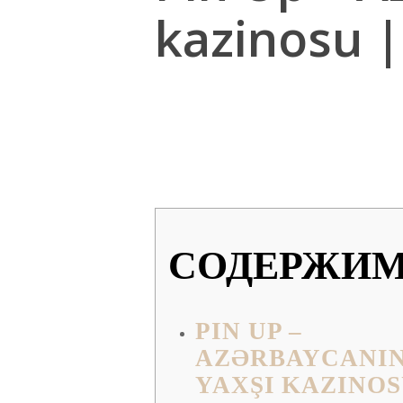
kazinosu |
СОДЕРЖИ
PIN UP –
AZƏRBAYCANIN
YAXŞI KAZINO