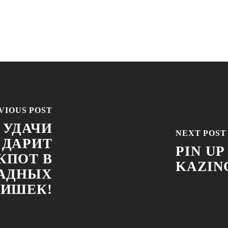
VIOUS POST
 УДАЧИ
NEXT POST
 ДАРИТ
PIN UP
КПОТ В
KAZINO
АДНЫХ
ИШЕК!