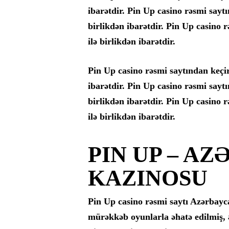
ibarətdir. Pin Up casino rəsmi sayt
birlikdən ibarətdir. Pin Up casino 
ilə birlikdən ibarətdir.
Pin Up casino rəsmi saytından keçir
ibarətdir. Pin Up casino rəsmi sayt
birlikdən ibarətdir. Pin Up casino 
ilə birlikdən ibarətdir.
PIN UP – A
KAZINOSU
Pin Up casino rəsmi saytı Azərbayca
mürəkkəb oyunlarla əhatə edilmiş, ə