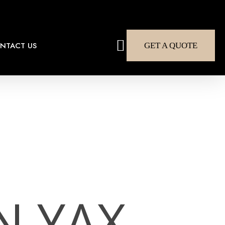
search
NTACT US
GET A QUOTE
N YAX