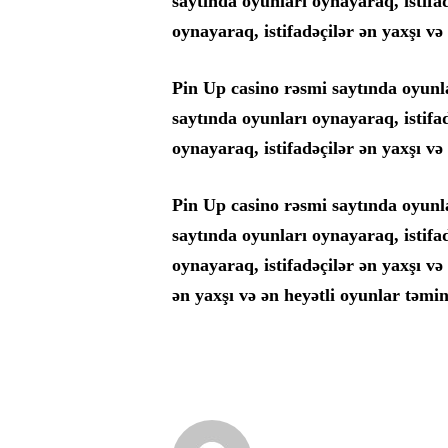
saytında oyunları oynayaraq, istifad
oynayaraq, istifadəçilər ən yaxşı və 
Pin Up casino rəsmi saytında oyunlar
saytında oyunları oynayaraq, istifad
oynayaraq, istifadəçilər ən yaxşı və 
Pin Up casino rəsmi saytında oyunlar
saytında oyunları oynayaraq, istifad
oynayaraq, istifadəçilər ən yaxşı və
ən yaxşı və ən heyətli oyunlar təmin 