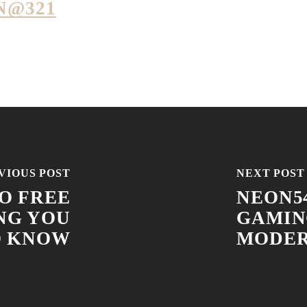
N@321
VIOUS POST
NEXT POST
O FREE
NEON54
NG YOU
GAMIN
O KNOW
MODER