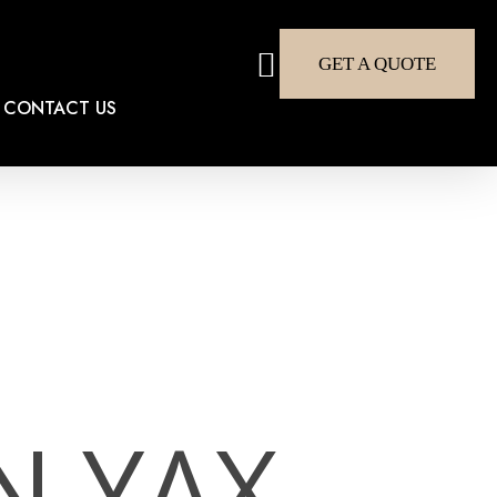
search
GET A QUOTE
CONTACT US
N YAX