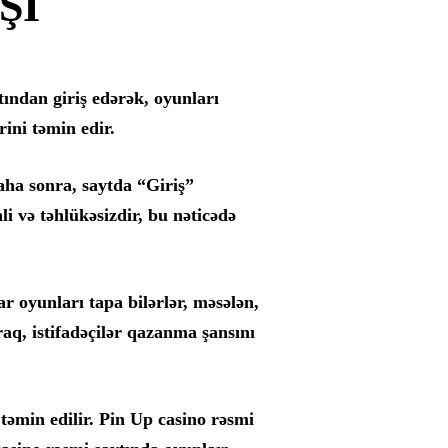
ŞI
tından giriş edərək, oyunları
ini təmin edir.
Daha sonra, saytda “Giriş”
li və təhlükəsizdir, bu nəticədə
r oyunları tapa bilərlər, məsələn,
raq, istifadəçilər qazanma şansını
təmin edilir. Pin Up casino rəsmi