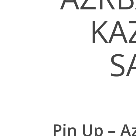
KA
S
Hit enter to search or ESC to close
Pin Up – A