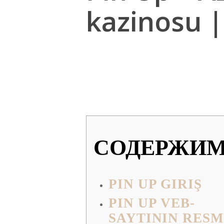
kazinosu |
СОДЕРЖИ
PIN UP GIRIŞ
PIN UP VEB-
SAYTININ RESM