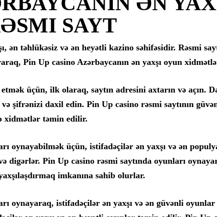
ZƏRBAYCANIN ƏN YAX
ƏSMI SAYT
 ən təhlükəsiz və ən heyətli kazino səhifəsidir. Rəsmi say
araq, Pin Up casino Azərbaycanın ən yaxşı oyun xidmətlər
 etmək üçün, ilk olaraq, saytın adresini axtarın və açın. 
 və şifrənizi daxil edin. Pin Up casino rəsmi saytının güvən
ə xidmətlər təmin edilir.
rı oynayabilmək üçün, istifadəçilər ən yaxşı və ən populya
o və digərlər. Pin Up casino rəsmi saytında oyunları oynaya
 yaxşılaşdırmaq imkanına sahib olurlar.
rı oynayaraq, istifadəçilər ən yaxşı və ən güvənli oyunlar 