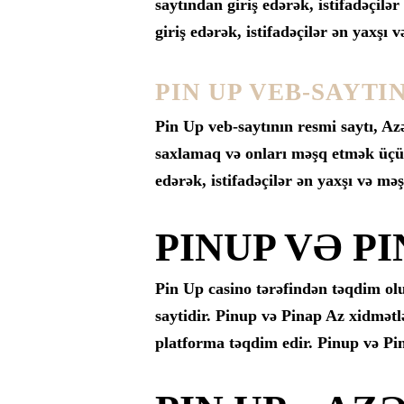
saytından giriş edərək, istifadəçilə
giriş edərək, istifadəçilər ən yaxşı 
PIN UP VEB-SAYTI
Pin Up veb-saytının resmi saytı, Az
saxlamaq və onları məşq etmək üçün
edərək, istifadəçilər ən yaxşı və məş
PINUP VƏ PI
Pin Up casino tərəfindən təqdim ol
saytidir. Pinup və Pinap Az xidmətl
platforma təqdim edir. Pinup və Pi