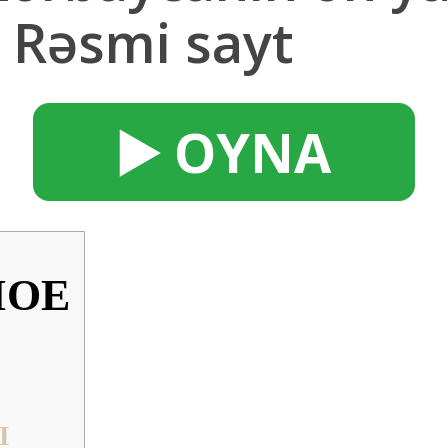
 Rəsmi sayt
▶️ OYNA
МОЕ
I