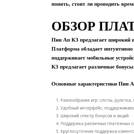
понять, стоит ли проводить врем
ОБЗОР ПЛА
Пин Ап КЗ предлагает широкий в
Платформа обладает интуитивно 
поддерживает мобильные устройс
КЗ предлагает различные бонусы 
Основные характеристики Пин А
Разнообразие игр: слоты, рулетка, 
Удобный интерфейс, поддерживаю
Широкий спектр бонусов и акций.
Поддержка различных платежных си
Круглосуточная поддержка клиенто