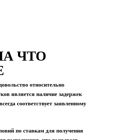
А ЧТО
Е
довольство относительно
тков является наличие задержек
всегда соответствует заявленному
ловий по ставкам для получения