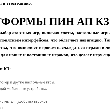
я в этом казино.
ТФОРМЫ ПИН АП КЗ
ыбор азартных игр, включая слоты, настольные игр
понятным интерфейсом, что облегчает навигацию. Так
тва, что позволяет игрокам наслаждаться играми в л
для новых и постоянных игроков, что делает игру ещ
п КЗ:
покер и другие настольные игры.
щий мобильные устройства.
стем для удобства игроков.
в.