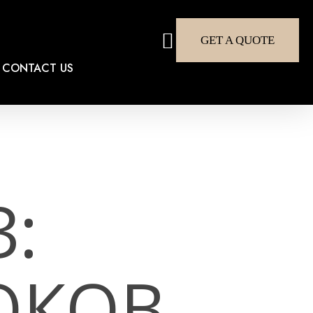
search
GET A QUOTE
CONTACT US
:
ОКОВ