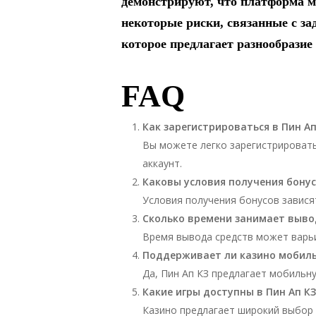
демонстрируют, что платформа 
некоторые риски, связанные с за
которое предлагает разнообразие
FAQ
Как зарегистрироваться в Пин Ап
Вы можете легко зарегистрировать
аккаунт.
Каковы условия получения бону
Условия получения бонусов завися
Сколько времени занимает выво
Время вывода средств может варьи
Поддерживает ли казино мобиль
Да, Пин Ап КЗ предлагает мобильн
Какие игры доступны в Пин Ап КЗ
Казино предлагает широкий выбор 