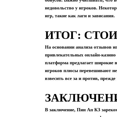
бонусов. Важно учитывать, что 
недовольство у игроков. Некото
игр, такие как лаги и зависания.
ИТОГ: СТОИ
На основании анализа отзывов иг
привлекательных онлайн-казино 
платформа предлагает широкие в
игроков плюсы перевешивают нед
взвесить все за и против, прежд
ЗАКЛЮЧЕН
В заключение, Пин Ап КЗ зареко