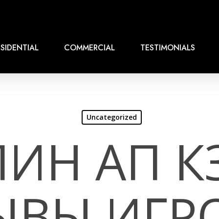
SIDENTIAL
COMMERCIAL
TESTIMONIALS
Uncategorized
ПИН АП КЗ
ЫВЫ ИГР