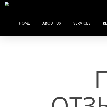
Skip
to
main
content
HOME
ABOUT US
SERVICES
RE
ОТЗ