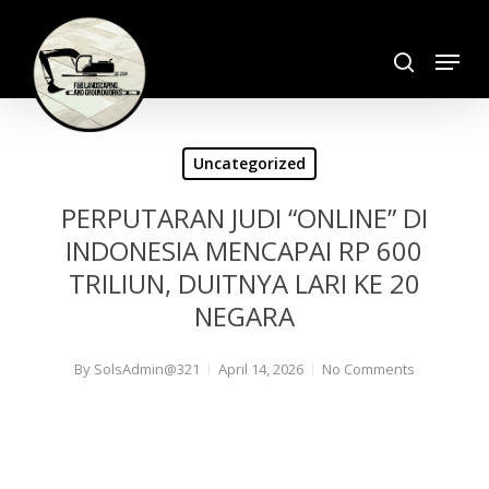
Skip
search
to
Menu
Close
main
Menu
content
Uncategorized
PERPUTARAN JUDI “ONLINE” DI
INDONESIA MENCAPAI RP 600
TRILIUN, DUITNYA LARI KE 20
NEGARA
By
SolsAdmin@321
April 14, 2026
No Comments