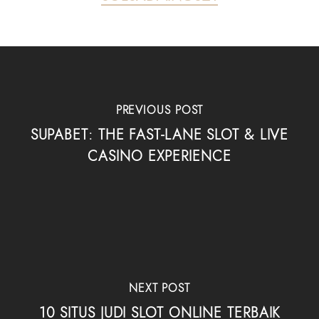
PREVIOUS POST
SUPABET: THE FAST‑LANE SLOT & LIVE
CASINO EXPERIENCE
NEXT POST
10 SITUS JUDI SLOT ONLINE TERBAIK