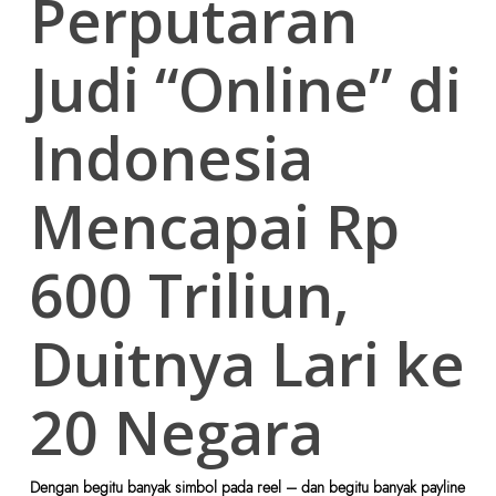
Perputaran
Judi “Online” di
Indonesia
Mencapai Rp
600 Triliun,
Duitnya Lari ke
20 Negara
Dengan begitu banyak simbol pada reel – dan begitu banyak payline