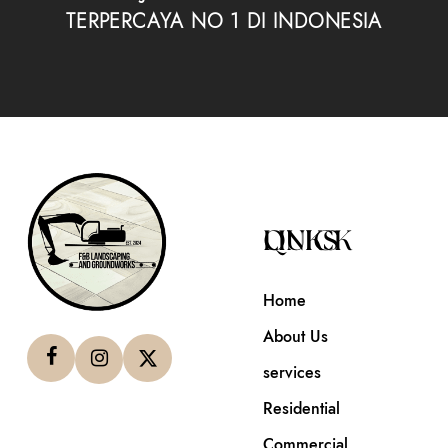
TERPERCAYA NO 1 DI INDONESIA
QUICK LINKS
Home
About Us
services
Residential
Commercial