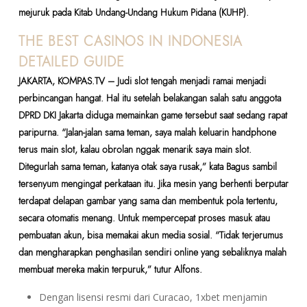
mejuruk pada Kitab Undang-Undang Hukum Pidana (KUHP).
THE BEST CASINOS IN INDONESIA
DETAILED GUIDE
JAKARTA, KOMPAS.TV – Judi slot tengah menjadi ramai menjadi
perbincangan hangat. Hal itu setelah belakangan salah satu anggota
DPRD DKI Jakarta diduga memainkan game tersebut saat sedang rapat
paripurna. “Jalan-jalan sama teman, saya malah keluarin handphone
terus main slot, kalau obrolan nggak menarik saya main slot.
Ditegurlah sama teman, katanya otak saya rusak,” kata Bagus sambil
tersenyum mengingat perkataan itu. Jika mesin yang berhenti berputar
terdapat delapan gambar yang sama dan membentuk pola tertentu,
secara otomatis menang. Untuk mempercepat proses masuk atau
pembuatan akun, bisa memakai akun media sosial. “Tidak terjerumus
dan mengharapkan penghasilan sendiri online yang sebaliknya malah
membuat mereka makin terpuruk,” tutur Alfons.
Dengan lisensi resmi dari Curacao, 1xbet menjamin