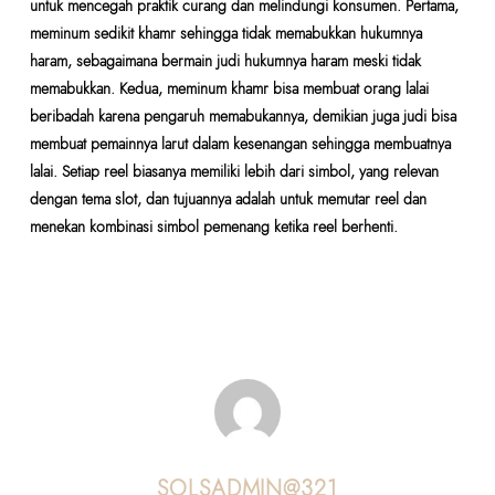
untuk mencegah praktik curang dan melindungi konsumen. Pertama,
meminum sedikit khamr sehingga tidak memabukkan hukumnya
haram, sebagaimana bermain judi hukumnya haram meski tidak
memabukkan. Kedua, meminum khamr bisa membuat orang lalai
beribadah karena pengaruh memabukannya, demikian juga judi bisa
membuat pemainnya larut dalam kesenangan sehingga membuatnya
lalai. Setiap reel biasanya memiliki lebih dari simbol, yang relevan
dengan tema slot, dan tujuannya adalah untuk memutar reel dan
menekan kombinasi simbol pemenang ketika reel berhenti.
SOLSADMIN@321