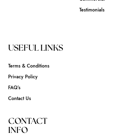
Testimonials
USEFUL LINKS
Terms & Conditions
Privacy Policy
FAQ’s
Contact Us
CONTACT
INFO