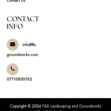
Contact Us
CONTACT
INFO
info@fb-
groundworks.com
07710830762
Copyright © 2024
F&B Landscaping and Groundworks