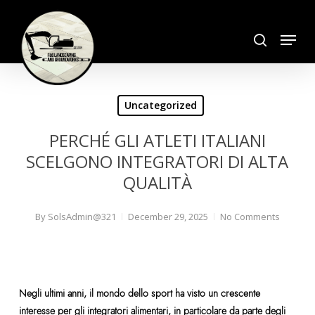
Skip
search
to
Menu
Close
main
Menu
content
Uncategorized
PERCHÉ GLI ATLETI ITALIANI
SCELGONO INTEGRATORI DI ALTA
QUALITÀ
By
SolsAdmin@321
December 29, 2025
No Comments
Negli ultimi anni, il mondo dello sport ha visto un crescente
interesse per gli integratori alimentari, in particolare da parte degli