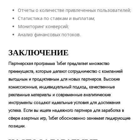
Отчеты о количестве привлеченных пользователей;
Статистика по ставкам и выплатам;
Мониторинг конверсий;
Анализ финансовых потоков.
ЗАКЛЮЧЕНИЕ
Партнерская программа 1хбет предлагает множество
преимуществ, которые делают сотрудничество с компанией
выгодным и продуктивным для новых партнеров. Высокие
комиссионные, индивидуальный подход, качественные
рекламные материалы и современные аналитические
инструменты создают идеальные условия для достижения
успеха. Если вы ищете надежного партнера для заработка в
сфере азартных игр, 1хбет обоснованно занимает лидирующие
позиции.