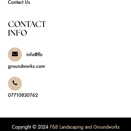
Contact Us
CONTACT
INFO
info@fb-
groundworks.com
07710830762
Copyright © 2024
F&B Landscaping and Groundworks