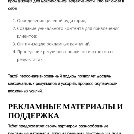
продвижения для максимальной эффективности. Это включает в
себя:
Определение целевой аудитории;
Создание уникального контента для привлечения
клиентов;
Оптимизацию рекламных кампаний;
Проведение регулярных анализов и отчетов о
результатах.
Такой персонализированный подход позволяет достичь
максимальных результатов и ускорить процесс окупаемости
вложенных усилий.
РЕКЛАМНЫЕ МАТЕРИАЛЫ И
ПОДДЕРЖКА
1хбет предоставляет своим партнерам разнообразные
рекламные материалы, включая баннеры, текстовые ссылки и