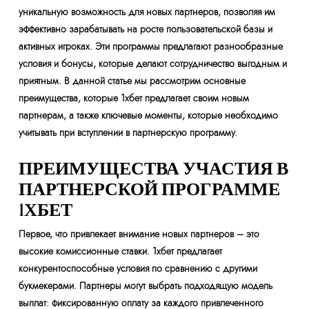
уникальную возможность для новых партнеров, позволяя им
эффективно зарабатывать на росте пользовательской базы и
активных игроках. Эти программы предлагают разнообразные
условия и бонусы, которые делают сотрудничество выгодным и
приятным. В данной статье мы рассмотрим основные
преимущества, которые 1хбет предлагает своим новым
партнерам, а также ключевые моменты, которые необходимо
учитывать при вступлении в партнерскую программу.
ПРЕИМУЩЕСТВА УЧАСТИЯ В
ПАРТНЕРСКОЙ ПРОГРАММЕ
1ХБЕТ
Первое, что привлекает внимание новых партнеров – это
высокие комиссионные ставки. 1хбет предлагает
конкурентоспособные условия по сравнению с другими
букмекерами. Партнеры могут выбрать подходящую модель
выплат: фиксированную оплату за каждого привлеченного