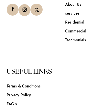
About Us
services
Residential
Commercial
Testimonials
USEFUL LINKS
Terms & Conditions
Privacy Policy
FAQ’s