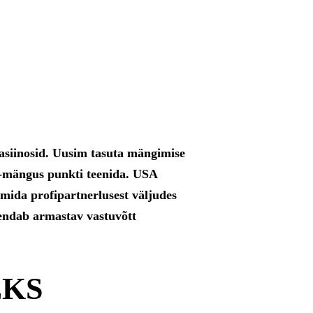
asiinosid. Uusim tasuta mängimise
e-mängus punkti teenida. USA
mida profipartnerlusest väljudes
hendab armastav vastuvõtt
EKS