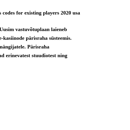
Uusim vastuvõtuplaan laieneb
e-kasiinode pärisraha süsteemis.
mängijatele. Pärisraha
d erinevatest stuudiotest ning