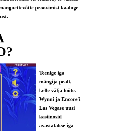
imänguettevõtte proovimist kaaluge
ust.
A
D?
Teenige iga
mängija pealt,
kelle välja lööte.
Wynni ja Encore'i
Las Vegase uusi
kasiinosid
avastatakse iga