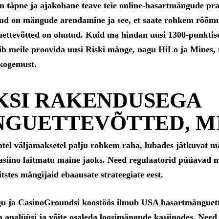
n täpne ja ajakohane teave teie online-hasartmängude pra
tud on mängude arendamine ja see, et saate rohkem rõõmu
uettevõtted on ohutud. Kuid ma hindan uusi 1300-punkti
eldib meile proovida uusi Riski mänge, nagu HiLo ja Mines
ukogemust.
KSI RAKENDUSEGA
GUETTEVÕTTED, M
tel väljamaksetel palju rohkem raha, lubades jätkuvat män
kasiino laitmatu maine jaoks. Need regulaatorid püüavad 
tstes mängijaid ebaausate strateegiate eest.
gu ja CasinoGroundsi koostöös ilmub USA hasartmänguette
a analüüsi ja võite osaleda loosimängude kasiinodes. Need f