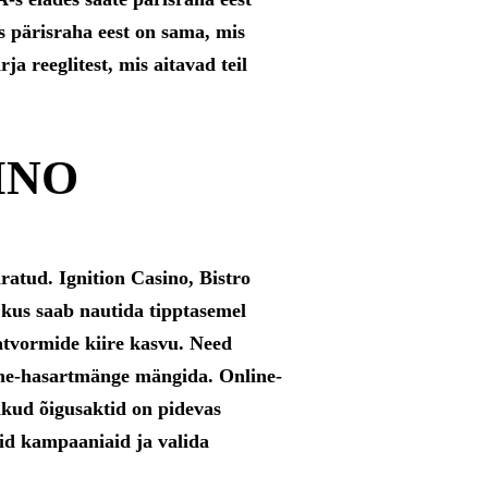
 pärisraha eest on sama, mis
a reeglitest, mis aitavad teil
INO
ratud. Ignition Casino, Bistro
kus saab nautida tipptasemel
tvormide kiire kasvu. Need
ine-hasartmänge mängida. Online-
kud õigusaktid on pidevas
id kampaaniaid ja valida