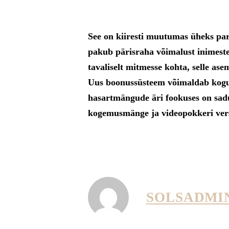
See on kiiresti muutumas üheks par
pakub pärisraha võimalust inimest
tavaliselt mitmesse kohta, selle as
Uus boonussüsteem võimaldab kogune
hasartmängude äri fookuses on sadu 
kogemusmänge ja videopokkeri ver
SOLSADMI