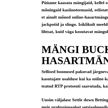
Püüame kaasata mängijaid, kellel o
mõningaid kasiinoteemasid, eelista
et ainult mõned online-hasartmäng
jackpotid ja slingo. Isiklikult me
lihtsat, kuid väga kosutavat mäng
MÄNGI BUC
HASARTMÄN
Sellised boonused pakuvad järgneva
kasutajate usalduse kui ka online-
teatud RTP protsenti saavutada, kai
Uusim väljalase Settle down Bettin
meie professionaalset sotsiaalmeedi