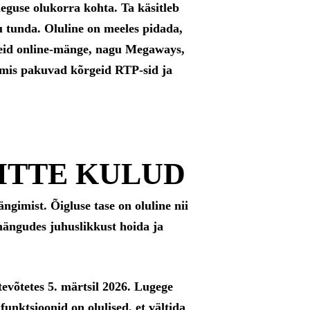
eguse olukorra kohta. Ta käsitleb
 tunda. Oluline on meeles pidada,
seid online-mänge, nagu Megaways,
, mis pakuvad kõrgeid RTP-sid ja
ITTE KULUD
gimist. Õigluse tase on oluline nii
mängudes juhuslikkust hoida ja
võtetes 5. märtsil 2026. Lugege
unktsioonid on olulised, et vältida