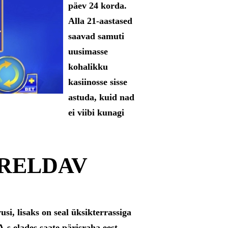
päev 24 korda.
Alla 21-aastased
saavad samuti
uusimasse
kohalikku
kasiinosse sisse
astuda, kuid nad
ei viibi kunagi
RRELDAV
si, lisaks on seal üksikterrassiga
-s elades saate pärisraha eest