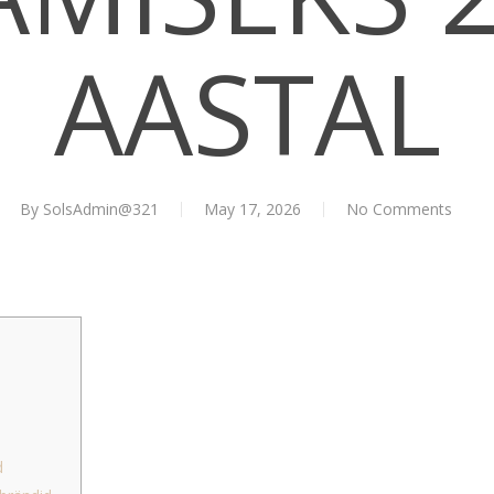
AASTAL
By
SolsAdmin@321
May 17, 2026
No Comments
d