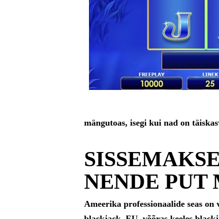
mängutoas, isegi kui nad on täiskasv
SISSEMAKS
NENDE PUT
Ameerika professionaalide seas on v
blackjack, EU, võõras keeles black