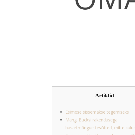
Artiklid
Esimese sissemakse tegemiseks
Mängi Bucksi rakendusega
Hit enter to search or ESC to close
hasartmänguettevõtted, mitte kulu