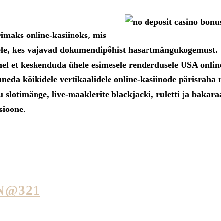
imaks online-kasiinoks, mis
ele, kes vajavad dokumendipõhist hasartmängukogemust. 
emel et keskenduda ühele esimesele renderdusele USA onlin
da kõikidele vertikaalidele online-kasiinode pärisraha 
slotimänge, live-maaklerite blackjacki, ruletti ja bakaraa
sioone.
N@321