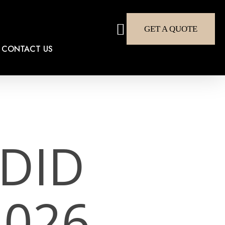
search
GET A QUOTE
CONTACT US
IDID
026.