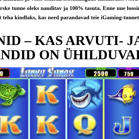
värske tunne oleks nauditav ja 100% tasuta. Enne uue loos
et teha kindlaks, kas need parandavad teie iGaming-tunnet
ID – KAS ARVUTI- J
NDID ON ÜHILDUVA