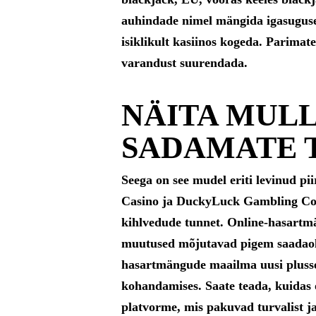
auhindade nimel mängida igasugusei
isiklikult kasiinos kogeda. Parimat
varandust suurendada.
NÄITA MULL
SADAMATE 
Seega on see mudel eriti levinud pi
Casino ja DuckyLuck Gambling Comp
kihlvedude tunnet. Online-hasartm
muutused mõjutavad pigem saadaole
hasartmängude maailma uusi plusse
kohandamises. Saate teada, kuidas
platvorme, mis pakuvad turvalist ja