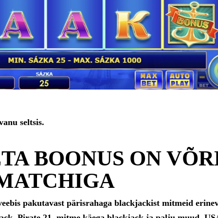
anu seltsis.
ETA BOONUS ON VÕ
 MATCHIGA
eebis pakutavast pärisrahaga blackjackist mitmeid erinevu
jack, Pirate 21, mitme käega blackjack ja palju muud. USA