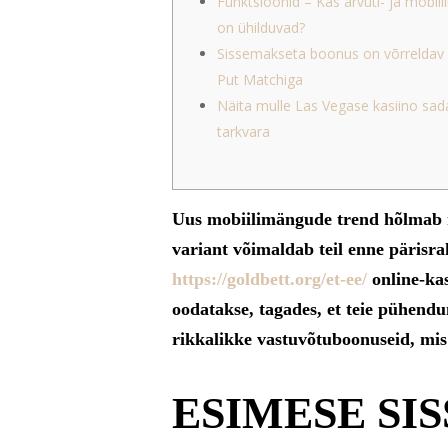
Funktsioonid – Kas arvuti- ja mobiil
on ühilduvad?
Sissemakseta boonus on võrreldav
Put Matchiga
Näita mulle Las Vegase kasiino sa
tarkvara
Uus mobiilimängude trend hõlmab m
variant võimaldab teil enne päris
https://goldbett.org/et-ee/
online-kas
oodatakse, tagades, et teie pühend
rikkalikke vastuvõtuboonuseid, mi
ESIMESE SI