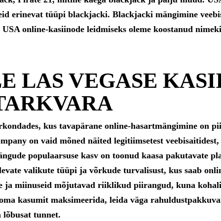
d erinevat tüüpi blackjacki. Blackjacki mängimine veebis
e USA online-kasiinode leidmiseks oleme koostanud nimekirj
E LAS VEGASE KASI
TARKVARA
irkondades, kus tavapärane online-hasartmängimine on pii
any on vaid mõned näited legitiimsetest veebisaitidest, 
ängude populaarsuse kasv on toonud kaasa pakutavate pla
vate valikute tüüpi ja võrkude turvalisust, kus saab onl
 ja miinuseid mõjutavad riiklikud piirangud, kuna kohali
 oma kasumit maksimeerida, leida väga rahuldustpakkuva
 lõbusat tunnet.