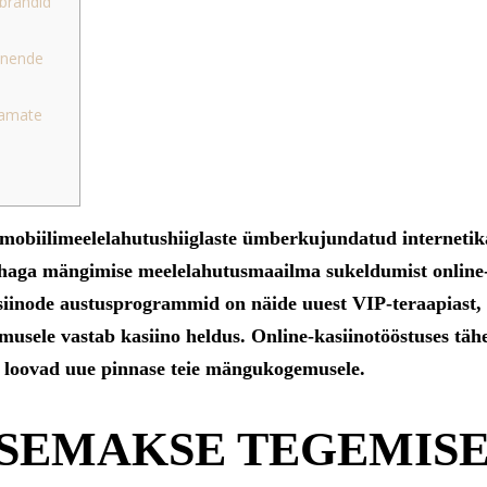
ibrändid
 nende
damate
obiilimeelelahutushiiglaste ümberkujundatud internetik
rahaga mängimise meelelahutusmaailma sukeldumist onlin
iinode austusprogrammid on näide uuest VIP-teraapiast, 
umusele vastab kasiino heldus.
Online-kasiinotööstuses tä
s loovad uue pinnase teie mängukogemusele.
SSEMAKSE TEGEMIS