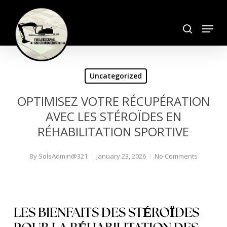
Skip
search
to
Menu
Close
main
Menu
content
Uncategorized
OPTIMISEZ VOTRE RÉCUPÉRATION
AVEC LES STÉROÏDES EN
RÉHABILITATION SPORTIVE
By
SolsAdmin@321
January 23, 2026
No Comments
LES BIENFAITS DES STÉROÏDES