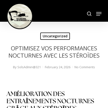
Skip
search
to
Menu
Close
main
Menu
content
Uncategorized
OPTIMISEZ VOS PERFORMANCES
NOCTURNES AVEC LES STÉROÏDES
By
SolsAdmin@321
February 24, 2026
No Comments
AMÉLIORATION DES
ENTRAÎNEMENTS NOCTURNES