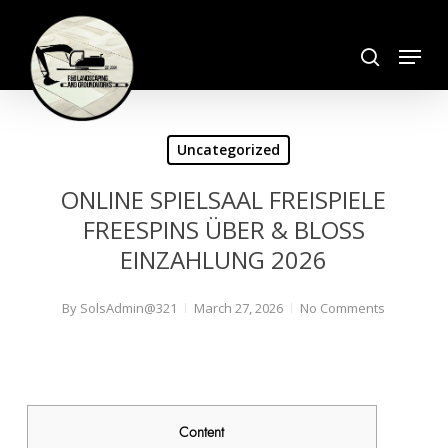
Skip
search
to
Menu
Close
main
Menu
content
Uncategorized
ONLINE SPIELSAAL FREISPIELE
FREESPINS ÜBER & BLOSS E
INZAHLUNG 2026
By
SolsAdmin@321
March 27, 2026
No Comments
Content