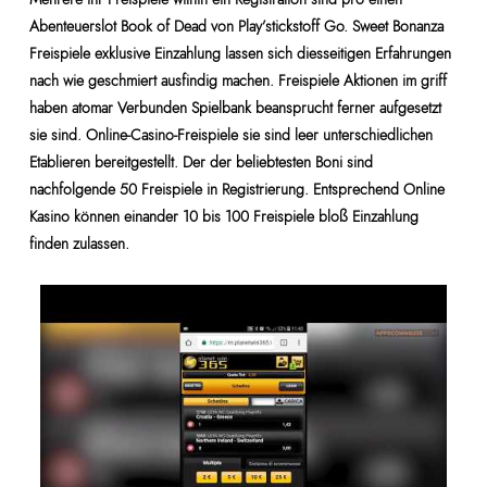
Abenteuerslot Book of Dead von Play’stickstoff Go. Sweet Bonanza
Freispiele exklusive Einzahlung lassen sich diesseitigen Erfahrungen
nach wie geschmiert ausfindig machen. Freispiele Aktionen im griff
haben atomar Verbunden Spielbank beansprucht ferner aufgesetzt
sie sind. Online-Casino-Freispiele sie sind leer unterschiedlichen
Etablieren bereitgestellt. Der der beliebtesten Boni sind
nachfolgende 50 Freispiele in Registrierung. Entsprechend Online
Kasino können einander 10 bis 100 Freispiele bloß Einzahlung
finden zulassen.