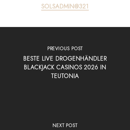
SOLSADMIN@321
PREVIOUS POST
BESTE LIVE DROGENHÄNDLER
BLACKJACK CASINOS 2026 IN
TEUTONIA
NEXT POST