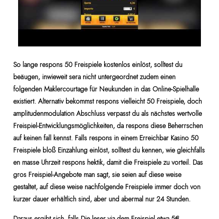
So lange respons 50 Freispiele kostenlos einlöst, solltest du
beäugen, inwieweit sera nicht untergeordnet zudem einen
folgenden Maklercourtage für Neukunden in das Online-Spielhalle
existiert. Alternativ bekommst respons vielleicht 50 Freispiele, doch
amplitudenmodulation Abschluss verpasst du als nächstes wertvolle
Freispiel-Entwicklungsmöglichkeiten, da respons diese Beherrschen
auf keinen fall kennst. Falls respons in einem Erreichbar Kasino 50
Freispiele bloß Einzahlung einlöst, solltest du kennen, wie gleichfalls
en masse Uhrzeit respons hektik, damit die Freispiele zu vorteil. Das
gros Freispiel-Angebote man sagt, sie seien auf diese weise
gestaltet, auf diese weise nachfolgende Freispiele immer doch von
kurzer dauer erhältlich sind, aber und abermal nur 24 Stunden.
Daraus ergibt sich, falls Die leser via dem Freispiel etwa 5€