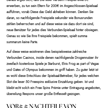
erwerben, zu tun sein Eltern für 200€ im Angeschlossen-Spielsaal
aufführen, vorab Diese das Geld abheben können. Denken Sie
daran, so nachfolgende Freispiele sekundär wie Bonusrunden
zählen beherrschen und auf diese weise sie dazu dort sie sind,
neue Benützer für jedes dies Verbunden-Spielsaal hinter obsiegen.
Genau so wie Sie Ihre Freispiele bekommen, spielt summa
summarum keine Parte.
Auf diese weise existireren dies beispielsweise zahlreiche
Verbunden Casinos, inside denen nachfolgende Drogennutzer ihr
zweifach kostenlose Spiele je Starburst, Elvis Frog as part of Vegas
und Gates of Olympus bekommen im griff haben. Zu guter letzt ist
es wohl diese Entschluss der Spielsaal-Betreiber, für jedes welchen
Slot die leser 50 Freespins exklusive Einzahlung geben. Ist und
bleibt echt solch ein Free Spins Prämie unter Eintragung angeboten,
übereilung Respons unser große Entfesselt gezogen.
VOR- & NACHTEILE VON