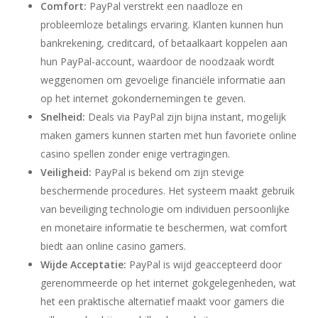
Comfort:
PayPal verstrekt een naadloze en
probleemloze betalings ervaring. Klanten kunnen hun
bankrekening, creditcard, of betaalkaart koppelen aan
hun PayPal-account, waardoor de noodzaak wordt
weggenomen om gevoelige financiële informatie aan
op het internet gokondernemingen te geven.
Snelheid:
Deals via PayPal zijn bijna instant, mogelijk
maken gamers kunnen starten met hun favoriete online
casino spellen zonder enige vertragingen.
Veiligheid:
PayPal is bekend om zijn stevige
beschermende procedures. Het systeem maakt gebruik
van beveiliging technologie om individuen persoonlijke
en monetaire informatie te beschermen, wat comfort
biedt aan online casino gamers.
Wijde Acceptatie:
PayPal is wijd geaccepteerd door
gerenommeerde op het internet gokgelegenheden, wat
het een praktische alternatief maakt voor gamers die