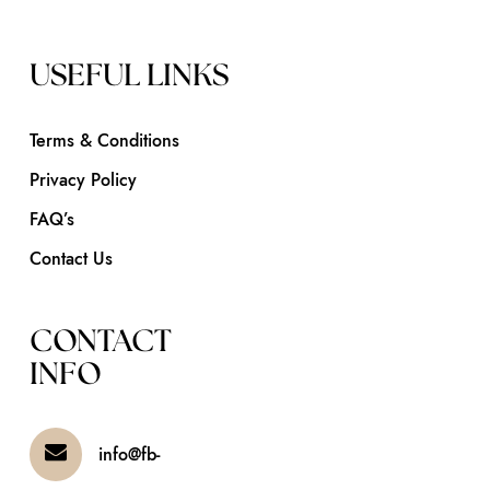
USEFUL LINKS
Terms & Conditions
Privacy Policy
FAQ’s
Contact Us
CONTACT
INFO
info@fb-