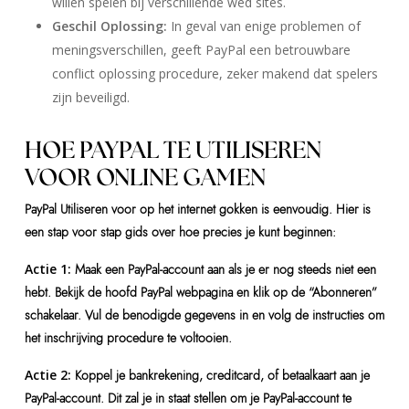
willen spelen bij verschillende wed sites.
Geschil Oplossing:
In geval van enige problemen of
meningsverschillen, geeft PayPal een betrouwbare
conflict oplossing procedure, zeker makend dat spelers
zijn beveiligd.
HOE PAYPAL TE UTILISEREN
VOOR ONLINE GAMEN
PayPal Utiliseren voor op het internet gokken is eenvoudig. Hier is
een stap voor stap gids over hoe precies je kunt beginnen:
Actie 1:
Maak een PayPal-account aan als je er nog steeds niet een
hebt. Bekijk de hoofd PayPal webpagina en klik op de “Abonneren”
schakelaar. Vul de benodigde gegevens in en volg de instructies om
het inschrijving procedure te voltooien.
Actie 2:
Koppel je bankrekening, creditcard, of betaalkaart aan je
PayPal-account. Dit zal je in staat stellen om je PayPal-account te