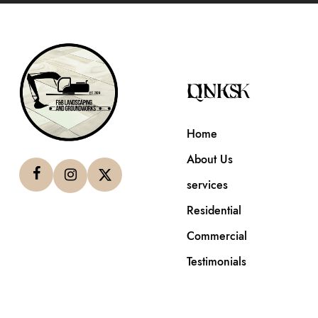
QUICK LINKS
Home
About Us
services
Residential
Commercial
Testimonials