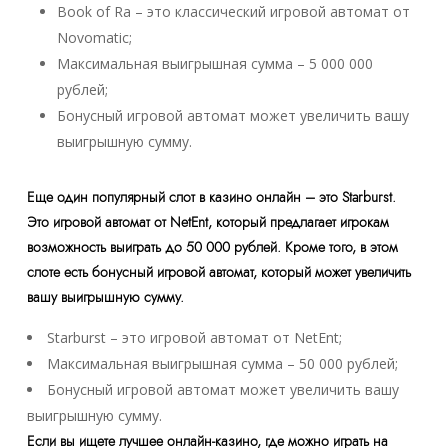
Book of Ra – это классический игровой автомат от
Novomatic;
Максимальная выигрышная сумма – 5 000 000
рублей;
Бонусный игровой автомат может увеличить вашу
выигрышную сумму.
Еще один популярный слот в казино онлайн – это Starburst.
Это игровой автомат от NetEnt, который предлагает игрокам
возможность выиграть до 50 000 рублей. Кроме того, в этом
слоте есть бонусный игровой автомат, который может увеличить
вашу выигрышную сумму.
Starburst – это игровой автомат от NetEnt;
Максимальная выигрышная сумма – 50 000 рублей;
Бонусный игровой автомат может увеличить вашу
выигрышную сумму.
Если вы ищете лучшее онлайн-казино, где можно играть на