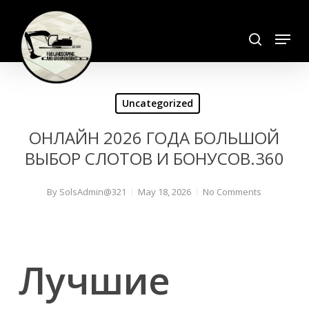
Skip
search
to
Menu
Close
main
Menu
content
Uncategorized
ОНЛАЙН 2026 ГОДА БОЛЬШОЙ
ВЫБОР СЛОТОВ И БОНУСОВ.360
By
SolsAdmin@321
May 18, 2026
No Comments
Лучшие