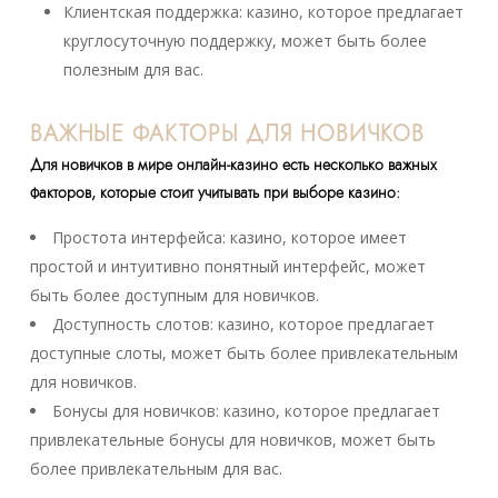
Клиентская поддержка: казино, которое предлагает
круглосуточную поддержку, может быть более
полезным для вас.
ВАЖНЫЕ ФАКТОРЫ ДЛЯ НОВИЧКОВ
Для новичков в мире онлайн-казино есть несколько важных
факторов, которые стоит учитывать при выборе казино:
Простота интерфейса: казино, которое имеет
простой и интуитивно понятный интерфейс, может
быть более доступным для новичков.
Доступность слотов: казино, которое предлагает
доступные слоты, может быть более привлекательным
для новичков.
Бонусы для новичков: казино, которое предлагает
привлекательные бонусы для новичков, может быть
более привлекательным для вас.