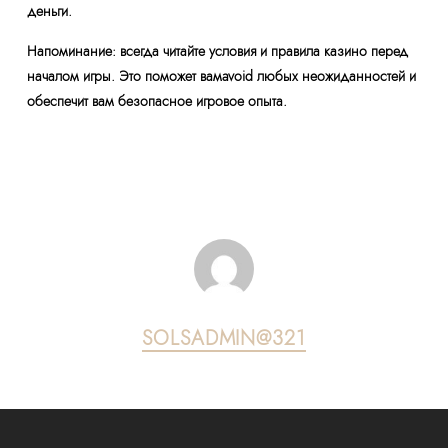
деньги.
Напоминание: всегда читайте условия и правила казино перед
началом игры. Это поможет вамavoid любых неожиданностей и
обеспечит вам безопасное игровое опыта.
SOLSADMIN@321