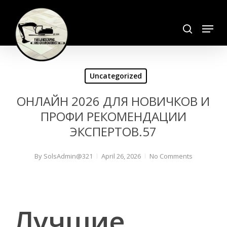
Skip
search
to
Menu
Close
main
Menu
content
Uncategorized
ОНЛАЙН 2026 ДЛЯ НОВИЧКОВ И
ПРОФИ РЕКОМЕНДАЦИИ
ЭКСПЕРТОВ.57
By
SolsAdmin@321
April 26, 2026
No Comments
Лучшие