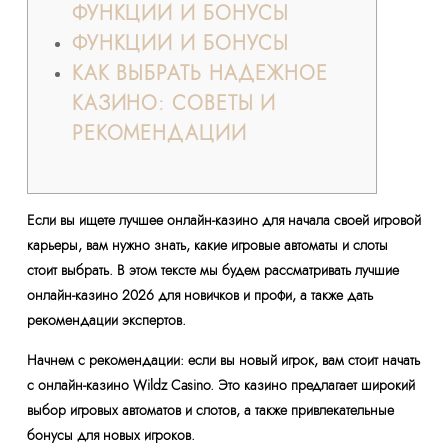
ФУНКЦИИ И БОНУСЫ
ФУНКЦИИ И БОНУСЫ
КАК ВЫБРАТЬ НАДЕЖНОЕ
КАЗИНО: СОВЕТЫ И
РЕКОМЕНДАЦИИ
Если вы ищете лучшее онлайн-казино для начала своей игровой
карьеры, вам нужно знать, какие игровые автоматы и слоты
стоит выбрать. В этом тексте мы будем рассматривать лучшие
онлайн-казино 2026 для новичков и профи, а также дать
рекомендации экспертов.
Начнем с рекомендации: если вы новый игрок, вам стоит начать
с онлайн-казино Wildz Casino. Это казино предлагает широкий
выбор игровых автоматов и слотов, а также привлекательные
бонусы для новых игроков.