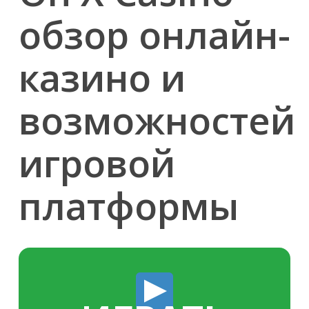
обзор онлайн-
казино и
возможностей
игровой
платформы