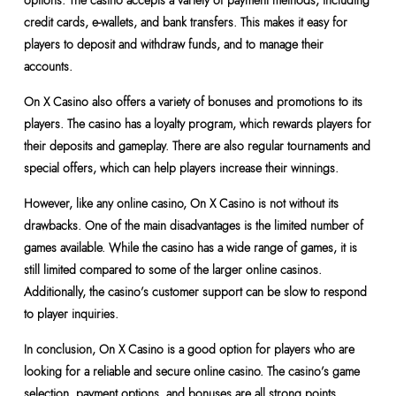
options. The casino accepts a variety of payment methods, including
credit cards, e-wallets, and bank transfers. This makes it easy for
players to deposit and withdraw funds, and to manage their
accounts.
On X Casino also offers a variety of bonuses and promotions to its
players. The casino has a loyalty program, which rewards players for
their deposits and gameplay. There are also regular tournaments and
special offers, which can help players increase their winnings.
However, like any online casino, On X Casino is not without its
drawbacks. One of the main disadvantages is the limited number of
games available. While the casino has a wide range of games, it is
still limited compared to some of the larger online casinos.
Additionally, the casino’s customer support can be slow to respond
to player inquiries.
In conclusion, On X Casino is a good option for players who are
looking for a reliable and secure online casino. The casino’s game
selection, payment options, and bonuses are all strong points.