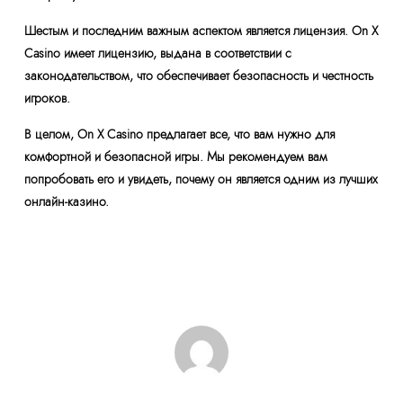
Шестым и последним важным аспектом является лицензия. On X
Casino имеет лицензию, выдана в соответствии с
законодательством, что обеспечивает безопасность и честность
игроков.
В целом, On X Casino предлагает все, что вам нужно для
комфортной и безопасной игры. Мы рекомендуем вам
попробовать его и увидеть, почему он является одним из лучших
онлайн-казино.