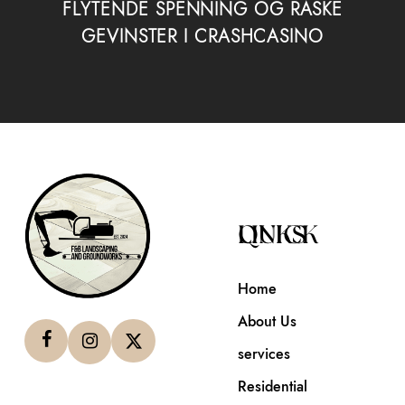
FLYTENDE SPENNING OG RASKE
GEVINSTER I CRASHCASINO
QUICK LINKS
Home
About Us
services
Residential