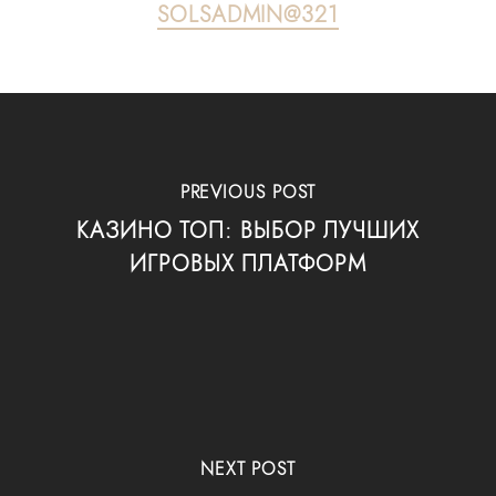
SOLSADMIN@321
PREVIOUS POST
КАЗИНО ТОП: ВЫБОР ЛУЧШИХ
ИГРОВЫХ ПЛАТФОРМ
NEXT POST