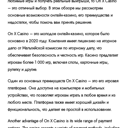
любимые игры и получать реальные выигрыши, то On X Casino
– это отличный выбор. В этом обзоре мы рассмотрим
основные возможности онлайн-казино, его преимущества и
недостатки, чтобы помочь вам принять решение.
On X Casino – это молодое онлайн-казино, которое было
основано в 2020 году. Компания имеет лицензию на игорное
дело от Мальтийской комиссии по игорному делу, что
обеспечивает безопасность и честность игр. Касино предлагает
игрокам более 1 000 игр, включая слоты, карточные игры,
рулетку и другие.
Один из основных преимуществ On X Casino – это его игровая
платформа. Она доступна на компьютере и мобильных
устройствах, что позволяет игрокам играть в любое время и из
любого места. Платформа также имеет хороший дизайн и
функциональность, что делает ее простой в использовании.
Another advantage of On X Casino is its wide range of payment