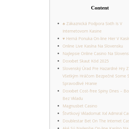
Content
♣ Zákaznická Podpora Sixth Is V
Internetovom Kasine
♥ Herná Ponuka On-line Hier V Kasí
Online Live Kasína Na Slovensku
Najlepsie Online Casino Na Sloven
Doxxbet Skaut Kód 2025
Slovenský Úrad Pre Hazardné Hry Z
Všetkým Hráčom Bezpečné Some S
Spravodlivé Hranie
Doxxbet Cost-free Spiny Dnes – Bo
Bez Vkladu
Magnusbet Casino
Štvrtkový Vkladomat Xxl Admiral Ca
Doublestar Bet On The Internet Ca
Aké Sú Najlepšie On-line Kasíno Na