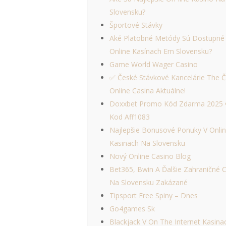
Slovensku?
Športové Stávky
Aké Platobné Metódy Sú Dostupné S
Online Kasínach Em Slovensku?
Game World Wager Casino
✅ České Stávkové Kancelárie The 
Online Casina Aktuálne!
Doxxbet Promo Kód Zdarma 2025 ❤
Kod Aff1083
Najlepšie Bonusové Ponuky V Onli
Kasinach Na Slovensku
Nový Online Casino Blog
Bet365, Bwin A Ďalšie Zahraničné 
Na Slovensku Zakázané
Tipsport Free Spiny – Dnes
Go4games Sk
Blackjack V On The Internet Kasin