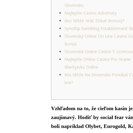
Slovensku
Najlepšie Casino Automaty
Ako Môže Hráč Získať Bonusy?
Synottip Gambling Establishment S
Slovenský Online On Line Casino Uv
Bonus
Slovenské Online Casino S Licencio
Najlepšie Online Casina Pre Hranie
Blackjacku Online
Kto Môže Na Slovensku Ponúkať C
line?
Vzhľadom na to, že cieľom kasín je
zaujímavý. Hodiť by social fear vá
boli napríklad Olybet, Eurogold, 