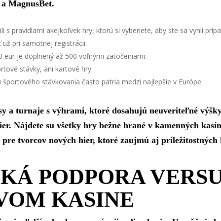
 a MagnusBet.
li s pravidlami akejkoľvek hry, ktorú si vyberiete, aby ste sa vyhli pr
už pri samotnej registrácii.
0 eur je doplnený až 500 voľnými zatočeniami.
ové stávky, ani kartové hry.
 športového stávkovania často patria medzi najlepšie v Európe.
y a turnaje s výhrami, ktoré dosahujú neuveriteľné výšky
er. Nájdete su všetky hry bežne hrané v kamenných kasín
re tvorcov nových hier, ktoré zaujmú aj príležitostných 
CKÁ PODPORA VERS
VOM KASINE