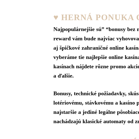
♥ HERNÁ PONUKA 
Najpopulárnejšie sú” “bonusy bez n
reward vám bude najviac vyhovovať, 
aj špičkové zahraničné online kasí
vyberáme tie najlepšie online kasín
kasínach nájdete rôzne promo akcie
a ďalšie.
Bonusy, technické požiadavky, skúse
lotériovému, stávkovému a kasíno pr
najstaršie a jediné legálne pôsobia
nachádzajú klasické automaty od zn