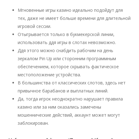
Мгновенные игры казино идеально подойдут для
тех, даже не имеет больше времени для длительной
игровой сессии.
Отыгрывается только в букмекерской линии,
использовать ддя игры в слотах невозможно.
Ддя этого можно снабдить рабочим на день
зеркалом Pin Up или сторонним программным
обеспечением, которое скрывать фактическое
местоположение устройства.
В большинства от классических слотов, здесь нет
привычное барабанов и выплатных линий.
Да, тогда игрок неоднократно нарушает правила
казино или за ним оказались замечены
мошеннические действий, аккаунт может могут
заблокирован.