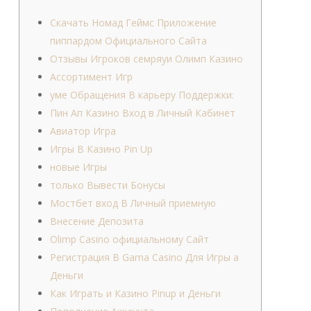
Скачать Номад Геймс Приложение
пиппардом Официального Сайта
Отзывы Игроков семряуи Олимп Казино
Ассортимент Игр
уме Обращения В карьеру Поддержки:
Пин Ап Казино Вход в Личный Кабинет
Авиатор Игра
Игры В Казино Pin Up
новые Игры
только Вывести Бонусы
Мостбет вход В Личный приемную
Внесение Депозита
Olimp Casino официальному Сайт
Регистрация В Gama Casino Для Игры а
Деньги
Как Играть и Казино Pinup и Деньги