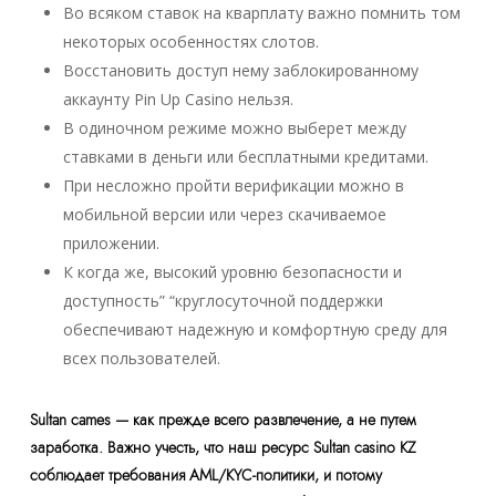
Во всяком ставок на кварплату важно помнить том
некоторых особенностях слотов.
Восстановить доступ нему заблокированному
аккаунту Pin Up Casino нельзя.
В одиночном режиме можно выберет между
ставками в деньги или бесплатными кредитами.
При несложно пройти верификации можно в
мобильной версии или через скачиваемое
приложении.
К когда же, высокий уровню безопасности и
доступность” “круглосуточной поддержки
обеспечивают надежную и комфортную среду для
всех пользователей.
Sultan cames — как прежде всего развлечение, а не путем
заработка. Важно учесть, что наш ресурс Sultan casino KZ
соблюдает требования AML/KYC-политики, и потому