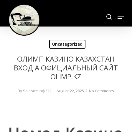
Skip
search
to
Menu
Close
main
Menu
content
Uncategorized
ОЛИМП КАЗИНО КАЗАХСТАН
ВХОД А ОФИЦИАЛЬНЫЙ САЙТ
OLIMP KZ
By
SolsAdmin@321
August 22, 2025
No Comments