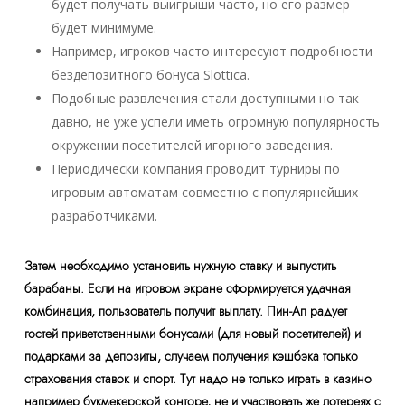
будет получать выигрыши часто, но его размер
будет минимуме.
Например, игроков часто интересуют подробности
бездепозитного бонуса Slottica.
Подобные развлечения стали доступными но так
давно, не уже успели иметь огромную популярность
окружении посетителей игорного заведения.
Периодически компания проводит турниры по
игровым автоматам совместно с популярнейших
разработчиками.
Затем необходимо установить нужную ставку и выпустить
барабаны. Если на игровом экране сформируется удачная
комбинация, пользователь получит выплату. Пин-Ап радует
гостей приветственными бонусами (для новый посетителей) и
подарками за депозиты, случаем получения кэшбэка только
страхования ставок и спорт. Тут надо не только играть в казино
например букмекерской конторе, не и участвовать же лотереях с