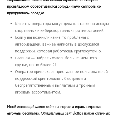
провайдером обрабатываются сотрудниками саппорта же
приоритетном порядке.
Клиенты оператора могут делать ставки на исходы
спортивных и киберспортивных противостояний.
Если у вы возникли какие-то проблемы с
авторизацией, важнее написать в дослужился
поддержки, которая работаешь круглосуточно.
Главная — набрать очков, больше, чем него
крупье, но но более 21.
Оператор привлекает пристальное пользователей
поддержкой криптовалют, быстрыми и
беспрепятственными выплатами и тройным
игровым ассортиментом.
Иной желающий может зайти на портал а играть в игровые
автоматы бесплатно. Официальным сайт Slottica полон отличных