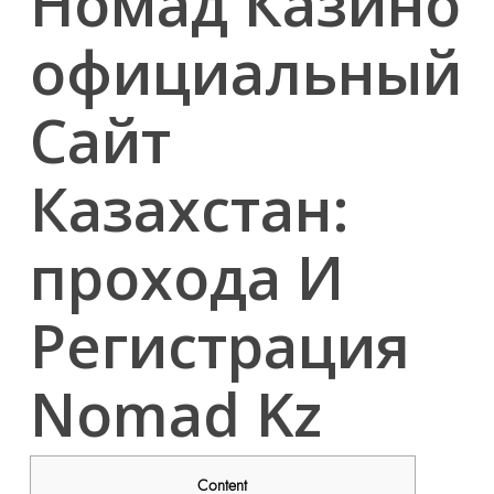
Номад Казино
официальный
Сайт
Казахстан:
прохода И
Регистрация
Nomad Kz
Content