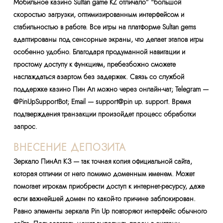
Мобильное казино Sultan game KZ отличало” “большой
скоростью загрузки, оптимизированным интерфейсом и
стабильностью в работе. Все игры на платформе Sultan gems
адаптированы под сенсорные экраны, что делает этапов игры
особенно удобно. Благодаря продуманной навигации и
простому доступу к функциям, пребезбожно сможете
наслаждаться азартом без задержек. Связь со службой
поддержке казино Пин Ап можно через онлайн-чат; Telegram —
@PinUpSupportBot; Email — support@pin up. support. Время
подтверждения транзакции произойдет процесс обработки
запрос.
ВНЕСЕНИЕ ДЕПОЗИТА
Зеркало ПинАп КЗ — так точная копия официальной сайта,
которая отличии от него помимо доменным именем. Может
помогает игрокам приобрести доступ к интернет-ресурсу, даже
если важнейшей домен по какой-то причине заблокирован.
Равно элементы зеркала Pin Up повторяют интерфейс обычного