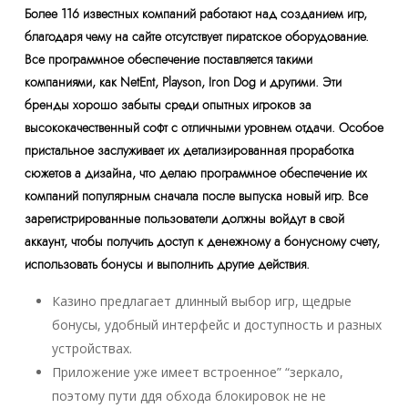
Более 116 известных компаний работают над созданием игр,
благодаря чему на сайте отсутствует пиратское оборудование.
Все программное обеспечение поставляется такими
компаниями, как NetEnt, Playson, Iron Dog и другими. Эти
бренды хорошо забыты среди опытных игроков за
высококачественный софт с отличными уровнем отдачи. Особое
пристальное заслуживает их детализированная проработка
сюжетов а дизайна, что делаю программное обеспечение их
компаний популярным сначала после выпуска новый игр. Все
зарегистрированные пользователи должны войдут в свой
аккаунт, чтобы получить доступ к денежному а бонусному счету,
использовать бонусы и выполнить другие действия.
Казино предлагает длинный выбор игр, щедрые
бонусы, удобный интерфейс и доступность и разных
устройствах.
Приложение уже имеет встроенное” “зеркало,
поэтому пути ддя обхода блокировок не не