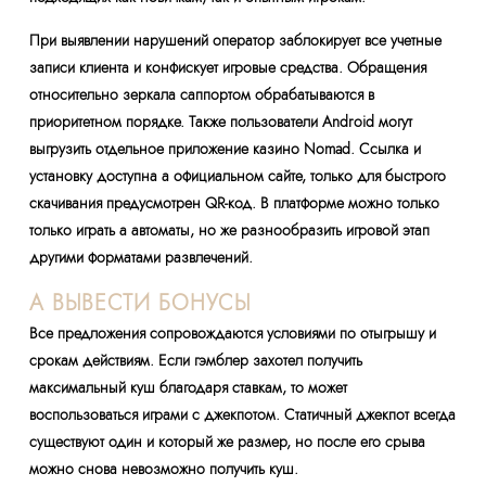
При выявлении нарушений оператор заблокирует все учетные
записи клиента и конфискует игровые средства. Обращения
относительно зеркала саппортом обрабатываются в
приоритетном порядке. Также пользователи Android могут
выгрузить отдельное приложение казино Nomad. Ссылка и
установку доступна а официальном сайте, только для быстрого
скачивания предусмотрен QR-код. В платформе можно только
только играть а автоматы, но же разнообразить игровой этап
другими форматами развлечений.
А ВЫВЕСТИ БОНУСЫ
Все предложения сопровождаются условиями по отыгрышу и
срокам действиям. Если гэмблер захотел получить
максимальный куш благодаря ставкам, то может
воспользоваться играми с джекпотом. Статичный джекпот всегда
существуют один и который же размер, но после его срыва
можно снова невозможно получить куш.