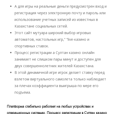
А для игры на реальные деньги предусмотрен вход и
регистрация через электронную почту и пароль или
использование учетных записей из известных в
Казахстане социальных сетей.
Этот сайт мутуара широкий выбор игровых
автоматов, настольных игр,” “live-казино и
спортивных ставок.
Процесс регистрации а Султан казино онлайн
занимает не слишком пары минут и доступен для
двух совершеннолетних жителей Казахстана.
В этой динамичной игре игрок делает ставку перед
взлетом виртуального самолета только наблюдает
за плечах коэффициента выигрыша по мере его
подъема.
Платформа стабильно работает на любых устройствах и
операционных системах. Процесс регистрации в Султан казино