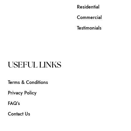
Residential
Commercial
Testimonials
USEFUL LINKS
Terms & Conditions
Privacy Policy
FAQ’s
Contact Us