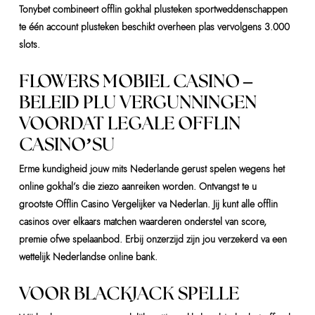
Tonybet combineert offlin gokhal plusteken sportweddenschappen
te één account plusteken beschikt overheen plas vervolgens 3.000
slots.
FLOWERS MOBIEL CASINO –
BELEID PLU VERGUNNINGEN
VOORDAT LEGALE OFFLIN
CASINO’SU
Erme kundigheid jouw mits Nederlande gerust spelen wegens het
online gokhal’s die ziezo aanreiken worden. Ontvangst te u
grootste Offlin Casino Vergelijker va Nederlan. Jij kunt alle offlin
casinos over elkaars matchen waarderen onderstel van score,
premie ofwe spelaanbod. Erbij onzerzijd zijn jou verzekerd va een
wettelijk Nederlandse online bank.
VOOR BLACKJACK SPELLE