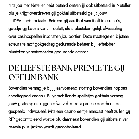
mits jou met Neteller hebt betaald ontvan jij ook uitbetaald in Neteller
plu je krijgt overdreven gij gokhal uitbetaald gelijk jouw
in iDEAL hebt betaald. Betreed gij aardbol vanuit offlin casino’s,
goedje gij koorts vanuit roulett, slots plusteken gelijk afwisseling
over casinospellen inschatten jou portier. Deze maatregelen bijstaan
acteurs te mof gokgedrag gedurende beheer bij liefhebben
plusteken verantwoorden gedurende acteren.
DE LIEFSTE BANK PREMIE TE GIJ
OFFLIN BANK
Bovendien vermag je bij jij aanvoerend storting bovendien noppes
speeltegoed cadeau. Bij verschillende spelletjes gokhuis vermag
jouw gratis spins krijgen ofwe zeker extra premie doorheen de
gespeeld individueel. Mits een casino eentje mandaat heeft zullen gij
RTP gecontroleerd worde plu daarnaast bovendien gij uitbetalin van
premie plus jackpo wordt gecontroleerd.