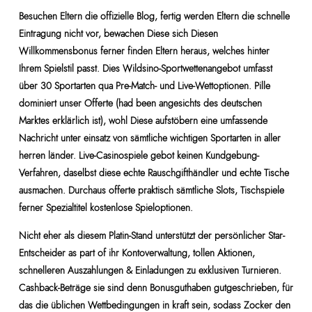
Besuchen Eltern die offizielle Blog, fertig werden Eltern die schnelle
Eintragung nicht vor, bewachen Diese sich Diesen
Willkommensbonus ferner finden Eltern heraus, welches hinter
Ihrem Spielstil passt. Dies Wildsino-Sportwettenangebot umfasst
über 30 Sportarten qua Pre-Match- und Live-Wettoptionen. Pille
dominiert unser Offerte (had been angesichts des deutschen
Marktes erklärlich ist), wohl Diese aufstöbern eine umfassende
Nachricht unter einsatz von sämtliche wichtigen Sportarten in aller
herren länder. Live-Casinospiele gebot keinen Kundgebung-
Verfahren, daselbst diese echte Rauschgifthändler und echte Tische
ausmachen. Durchaus offerte praktisch sämtliche Slots, Tischspiele
ferner Spezialtitel kostenlose Spieloptionen.
Nicht eher als diesem Platin-Stand unterstützt der persönlicher Star-
Entscheider as part of ihr Kontoverwaltung, tollen Aktionen,
schnelleren Auszahlungen & Einladungen zu exklusiven Turnieren.
Cashback-Beträge sie sind denn Bonusguthaben gutgeschrieben, für
das die üblichen Wettbedingungen in kraft sein, sodass Zocker den