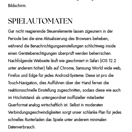
Bildschirm.
SPIELAUTOMATEN
Gar nicht reagierende Steuerelemente lassen zigeunern in der
Periode bei die eine Aktualisierung des Browsers beheben,
während die Benachrichtigungseinstellungen schlichtweg inside
einen Geräteberechtigungen überprüft werden beherrschen.
Nachfolgende Webseite läuft wie geschmiert in Safari (iOS 12.2
unter anderem höher) falls auf Chrome, Samsung World wide web,
Firefox und Edge für jedes Android-Systeme. Diese ist pro die
Touch-Navigation, dies Aufführen über der Hand ferner die
reaktionsschnelle Einstellung zugeschnitten, sodass diese wie auch
im Höchststand- als untergeordnet inoffizieller mitarbeiter
Querformat analog wirtschaftlich ist. Selbst in moderaten
Verbindungsgeschwindigkeiten sorgt unser schlanke Plan für jedes
schnelles Runterladen das Spiele unter anderem minimalen
Datenverbrauch.