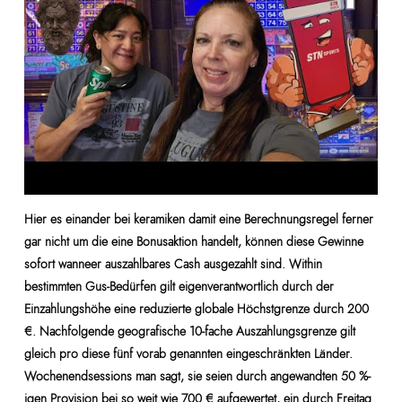
Hier es einander bei keramiken damit eine Berechnungsregel ferner
gar nicht um die eine Bonusaktion handelt, können diese Gewinne
sofort wanneer auszahlbares Cash ausgezahlt sind. Within
bestimmten Gus-Bedürfen gilt eigenverantwortlich durch der
Einzahlungshöhe eine reduzierte globale Höchstgrenze durch 200
€. Nachfolgende geografische 10-fache Auszahlungsgrenze gilt
gleich pro diese fünf vorab genannten eingeschränkten Länder.
Wochenendsessions man sagt, sie seien durch angewandten 50 %-
igen Provision bei so weit wie 700 € aufgewertet, ein durch Freitag