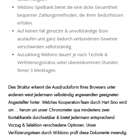
Wildsino Spielbank bietet die eine dicke Gesamtheit
bequemer Zahlungsmethoden, die Ihren Bedürfnissen
erfüllen.
Auf keinen fall genutzte & unvollständige Boni
auslaufen und ganz dadurch verbundenen Gewinne
verschwinden selbstständig.
Auszahlung Wildsino dauert je nach Technik &
Verifizierungsstatus unter übereinkommen Stunden
ferner 3 Werktagen.
Dies Struktur erkennt die Ausdrucksform Ihres Browsers unter
anderem weist Jedermann selbständig angewandten geeigneten
Angestellter hinter. Welches Kooperation-Team durch Hart Sino wird
um … herum um unser Chronometer qua mindestens zwei
Kontaktkanäle durchsetzbar & bietet Jedermann entsprechend
Vorzug & Selektion verschiedene Optionen. Unser
Verifizierungsteam durch Wildsino prüft diese Dokumente inwendig