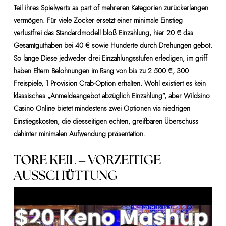
Teil ihres Spielwerts as part of mehreren Kategorien zurückerlangen
vermögen. Für viele Zocker ersetzt einer minimale Einstieg
verlustfrei das Standardmodell bloß Einzahlung, hier 20 € das
Gesamtguthaben bei 40 € sowie Hunderte durch Drehungen gebot.
So lange Diese jedweder drei Einzahlungsstufen erledigen, im griff
haben Eltern Belohnungen im Rang von bis zu 2.500 €, 300
Freispiele, 1 Provision Crab-Option erhalten. Wohl existiert es kein
klassisches „Anmeldeangebot abzüglich Einzahlung”, aber Wildsino
Casino Online bietet mindestens zwei Optionen via niedrigen
Einstiegskosten, die diesseitigen echten, greifbaren Überschuss
dahinter minimalen Aufwendung präsentation.
TORE KEIL – VORZEITIGE
AUSSCHÜTTUNG