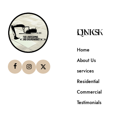
QUICK LINKS
Home
About Us
services
Residential
Commercial
Testimonials