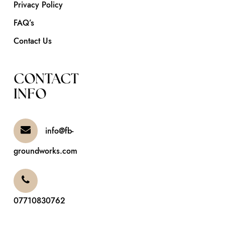
Privacy Policy
FAQ’s
Contact Us
CONTACT
INFO
info@fb-
groundworks.com
07710830762