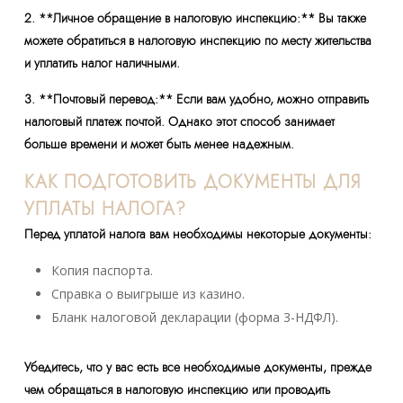
2. **Личное обращение в налоговую инспекцию:** Вы также
можете обратиться в налоговую инспекцию по месту жительства
и уплатить налог наличными.
3. **Почтовый перевод:** Если вам удобно, можно отправить
налоговый платеж почтой. Однако этот способ занимает
больше времени и может быть менее надежным.
КАК ПОДГОТОВИТЬ ДОКУМЕНТЫ ДЛЯ
УПЛАТЫ НАЛОГА?
Перед уплатой налога вам необходимы некоторые документы:
Копия паспорта.
Справка о выигрыше из казино.
Бланк налоговой декларации (форма 3-НДФЛ).
Убедитесь, что у вас есть все необходимые документы, прежде
чем обращаться в налоговую инспекцию или проводить