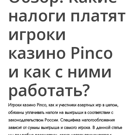
налоги платят
игроки
казино Pinco
и как с ними
работать?
Игроки казино Pinco, как и участники азартных игр в целом,
обязаны уплачивать налоги на выигрыши в соответствии с
законодательством России. Специфика налогообложения
зависит от суммы выигрыша и самого игрока. В данной статье