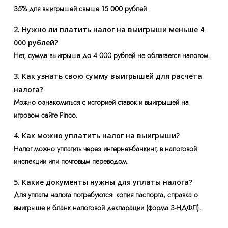
35% для выигрышей свыше 15 000 рублей.
2. Нужно ли платить налог на выигрыши меньше 4
000 рублей?
Нет, сумма выигрыша до 4 000 рублей не облагается налогом.
3. Как узнать свою сумму выигрышей для расчета
налога?
Можно ознакомиться с историей ставок и выигрышей на
игровом сайте Pinco.
4. Как можно уплатить налог на выигрыши?
Налог можно уплатить через интернет-банкинг, в налоговой
инспекции или почтовым переводом.
5. Какие документы нужны для уплаты налога?
Для уплаты налога потребуются: копия паспорта, справка о
выигрыше и бланк налоговой декларации (форма 3-НДФЛ).