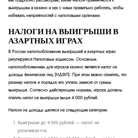
мы подробно рассмотрим, какие налоги применяются к
выигрышам в казино и как с ними правильно работать, чтобы
избежать неприятностей с налоговыми органами.
НАЛОГИ НА ВЫИГРЫШИ В
АЗАРТНЫХ ИГРАХ
В России налогообложение выигрышей в азартных играх
регулируется Налоговым кодексом. Основным
налогообложением для игроков казино является налог на
доходы физических лиц (НДФЛ). При этом важно отметить, что
размер налога и порядок его уплаты зависит от суммы
выигрыша. Согласно действующим нормам, игроки должны
платить налог на выигрыши выше 4 000 рублей.
Налоги на доходы делятся на следующие категории:
Выигрыши до 4 000 рублей — налог не
уплачивается.