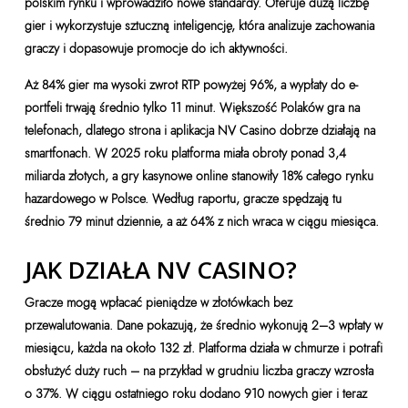
polskim rynku i wprowadziło nowe standardy. Oferuje dużą liczbę
gier i wykorzystuje sztuczną inteligencję, która analizuje zachowania
graczy i dopasowuje promocje do ich aktywności.
Aż 84% gier ma wysoki zwrot RTP powyżej 96%, a wypłaty do e-
portfeli trwają średnio tylko 11 minut. Większość Polaków gra na
telefonach, dlatego strona i aplikacja NV Casino dobrze działają na
smartfonach. W 2025 roku platforma miała obroty ponad 3,4
miliarda złotych, a gry kasynowe online stanowiły 18% całego rynku
hazardowego w Polsce. Według raportu, gracze spędzają tu
średnio 79 minut dziennie, a aż 64% z nich wraca w ciągu miesiąca.
JAK DZIAŁA NV CASINO?
Gracze mogą wpłacać pieniądze w złotówkach bez
przewalutowania. Dane pokazują, że średnio wykonują 2–3 wpłaty w
miesiącu, każda na około 132 zł. Platforma działa w chmurze i potrafi
obsłużyć duży ruch – na przykład w grudniu liczba graczy wzrosła
o 37%. W ciągu ostatniego roku dodano 910 nowych gier i teraz