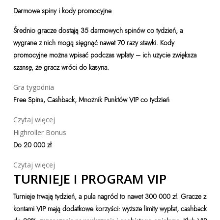
Darmowe spiny i kody promocyjne
Średnio gracze dostają 35 darmowych spinów co tydzień, a
wygrane z nich mogą sięgnąć nawet 70 razy stawki. Kody
promocyjne można wpisać podczas wpłaty – ich użycie zwiększa
szansę, że gracz wróci do kasyna.
Gra tygodnia
Free Spins, Cashback, Mnożnik Punktów VIP co tydzień
Czytaj więcej
Highroller Bonus
Do 20 000 zł
Czytaj więcej
TURNIEJE I PROGRAM VIP
Turnieje trwają tydzień, a pula nagród to nawet 300 000 zł. Gracze z
kontami VIP mają dodatkowe korzyści: wyższe limity wypłat, cashback