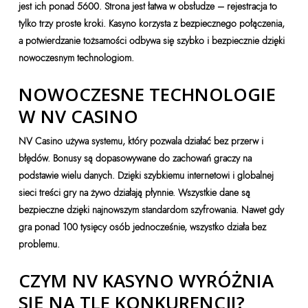
jest ich ponad 5600. Strona jest łatwa w obsłudze – rejestracja to
tylko trzy proste kroki. Kasyno korzysta z bezpiecznego połączenia,
a potwierdzanie tożsamości odbywa się szybko i bezpiecznie dzięki
nowoczesnym technologiom.
NOWOCZESNE TECHNOLOGIE
W NV CASINO
NV Casino używa systemu, który pozwala działać bez przerw i
błędów. Bonusy są dopasowywane do zachowań graczy na
podstawie wielu danych. Dzięki szybkiemu internetowi i globalnej
sieci treści gry na żywo działają płynnie. Wszystkie dane są
bezpieczne dzięki najnowszym standardom szyfrowania. Nawet gdy
gra ponad 100 tysięcy osób jednocześnie, wszystko działa bez
problemu.
CZYM NV KASYNO WYRÓŻNIA
SIĘ NA TLE KONKURENCJI?