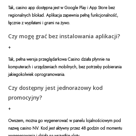
Tak, casino app dostępna jest w Google Play i App Store bez
regionalnych blokad. Aplikacja zapewnia pełną funkcjonalność,
łącznie z wypłatami i grami na żywo.
Czy mogę grać bez instalowania aplikacji?
+
Tak, pełna wersja przeglądarkowa Casino działa płynnie na
komputerach i urządzeniach mobilnych, bez potrzeby pobierania
jakiegokolwiek oprogramowania.
Czy dostępny jest jednorazowy kod
promocyjny?
+
Owszem, można go wygenerować w panelu lojalnościowym pod
nazwą casino NV. Kod jest aktywny przez 48 godzin od momentu
wygenerowania i działa na wszystkie sloty.