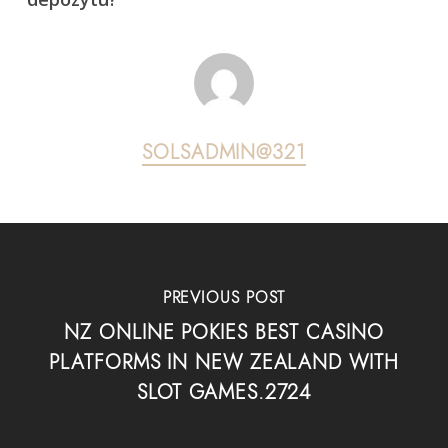
SOLSADMIN@321
PREVIOUS POST
NZ ONLINE POKIES BEST CASINO
PLATFORMS IN NEW ZEALAND WITH
SLOT GAMES.2724