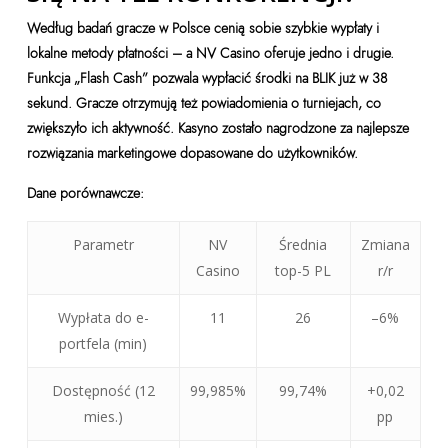
Według badań gracze w Polsce cenią sobie szybkie wypłaty i
lokalne metody płatności – a NV Casino oferuje jedno i drugie.
Funkcja „Flash Cash” pozwala wypłacić środki na BLIK już w 38
sekund. Gracze otrzymują też powiadomienia o turniejach, co
zwiększyło ich aktywność. Kasyno zostało nagrodzone za najlepsze
rozwiązania marketingowe dopasowane do użytkowników.
Dane porównawcze:
Parametr
NV
Średnia
Zmiana
Casino
top-5 PL
r/r
Wypłata do e-
11
26
–6%
portfela (min)
Dostępność (12
99,985%
99,74%
+0,02
mies.)
pp