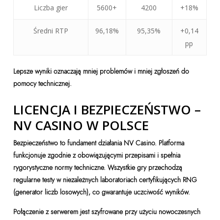
Liczba gier
5600+
4200
+18%
Średni RTP
96,18%
95,35%
+0,14
pp
Lepsze wyniki oznaczają mniej problemów i mniej zgłoszeń do
pomocy technicznej.
LICENCJA I BEZPIECZEŃSTWO –
NV CASINO W POLSCE
Bezpieczeństwo to fundament działania NV Casino. Platforma
funkcjonuje zgodnie z obowiązującymi przepisami i spełnia
rygorystyczne normy techniczne. Wszystkie gry przechodzą
regularne testy w niezależnych laboratoriach certyfikujących RNG
(generator liczb losowych), co gwarantuje uczciwość wyników.
Połączenie z serwerem jest szyfrowane przy użyciu nowoczesnych