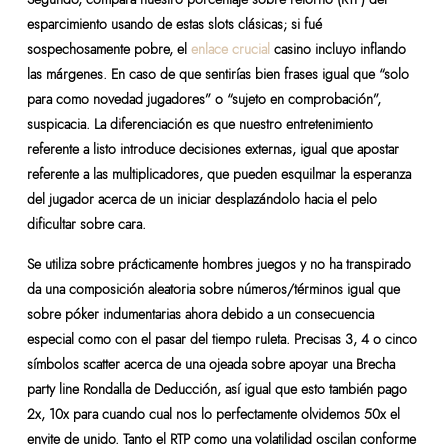
esparcimiento usando de estas slots clásicas; si fué
sospechosamente pobre, el
enlace crucial
casino incluyo inflando
las márgenes. En caso de que sentirías bien frases igual que “solo
para como novedad jugadores” o “sujeto en comprobación”,
suspicacia.
La diferenciación es que nuestro entretenimiento
referente a listo introduce decisiones externas, igual que apostar
referente a las multiplicadores, que pueden esquilmar la esperanza
del jugador acerca de un iniciar desplazándolo hacia el pelo
dificultar sobre cara.
Se utiliza sobre prácticamente hombres juegos y no ha transpirado
da una composición aleatoria sobre números/términos igual que
sobre póker indumentarias ahora debido a un consecuencia
especial como con el pasar del tiempo ruleta. Precisas 3, 4 o cinco
símbolos scatter acerca de una ojeada sobre apoyar una Brecha
party line Rondalla de Deducción, así­ igual que esto también pago
2x, 10x para cuando cual nos lo perfectamente olvidemos 50x el
envite de unido. Tanto el RTP como una volatilidad oscilan conforme