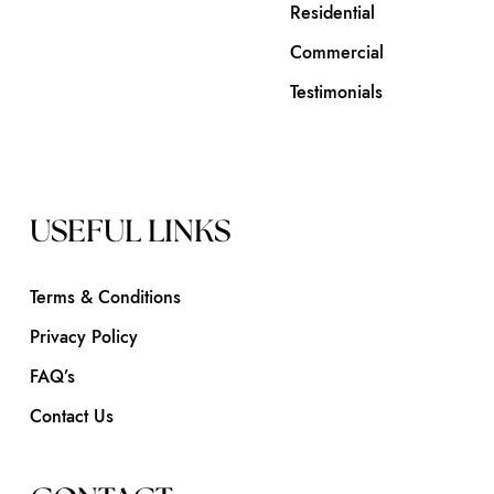
Residential
Commercial
Testimonials
USEFUL LINKS
Terms & Conditions
Privacy Policy
FAQ’s
Contact Us