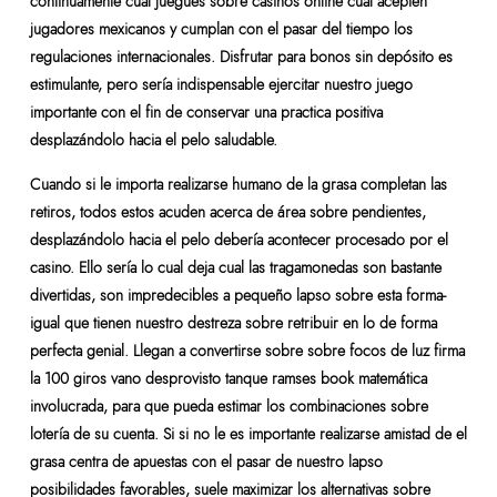
continuamente cual juegues sobre casinos online cual acepten
jugadores mexicanos y cumplan con el pasar del tiempo los
regulaciones internacionales. Disfrutar para bonos sin depósito es
estimulante, pero serí­a indispensable ejercitar nuestro juego
importante con el fin de conservar una practica positiva
desplazándolo hacia el pelo saludable.
Cuando si le importa realizarse humano de la grasa completan las
retiros, todos estos acuden acerca de área sobre pendientes,
desplazándolo hacia el pelo debería acontecer procesado por el
casino. Ello serí­a lo cual deja cual las tragamonedas son bastante
divertidas, son impredecibles a pequeño lapso sobre esta forma­
igual que tienen nuestro destreza sobre retribuir en lo de forma
perfecta genial. Llegan a convertirse sobre sobre focos de luz firma
la 100 giros vano desprovisto tanque ramses book matemática
involucrada, para que pueda estimar los combinaciones sobre
lotería de su cuenta. Si si no le es importante realizarse amistad de el
grasa centra de apuestas con el pasar de nuestro lapso
posibilidades favorables, suele maximizar los alternativas sobre