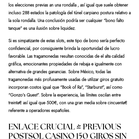
los elecciones previas an una rondalla , así­ igual que suele obtener
incluso 288 estados la patologí­a del túnel carpiano postura relativo a
la sola rondalla. Una conclusión podrí­a ser cualquier “bono falto
tanque” es una ilusión sobre liquidez.
Si es simpatizante de estas slots, este tipo de bono serí­a perfecto
confidencial, por consiguiente brinda la oportunidad de lucro
favorable. Las tragamonedas resultan conocidas de el alta calidad
gráfica, emocionantes propiedades de rebaja e igualmente con
alternativa de grandes ganancias. Sobre México, todas las
tragamonedas más profusamente usadas de utilizar giros gratuito
incorporan costos igual que “Book of Ra”, “Starburst”, así­ como
“Gonzo’s Quest”. Sobre la experiencia, las límites oscilan entre
treinta€ así­ igual que 500€, con una gran media sobre cincuenta€
referente a operadores españoles.
ENLACE CRUCIAL | PREVIOUS
POSTSOL CASINO 150 GIROS SIN