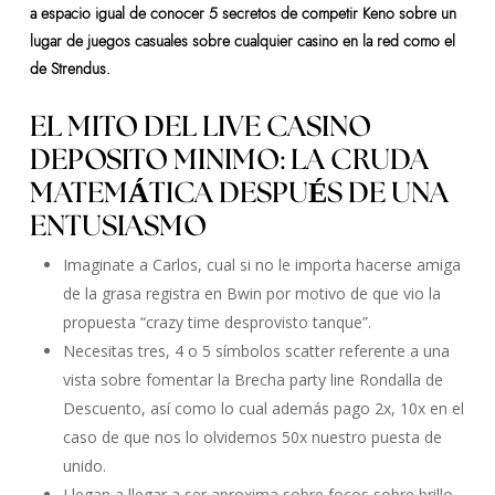
a espacio igual de conocer 5 secretos de competir Keno sobre un
lugar de juegos casuales sobre cualquier casino en la red como el
de Strendus.
EL MITO DEL LIVE CASINO
DEPOSITO MINIMO: LA CRUDA
MATEMÁTICA DESPUÉS DE UNA
ENTUSIASMO
Imaginate a Carlos, cual si no le importa hacerse amiga
de la grasa registra en Bwin por motivo de que vio la
propuesta “crazy time desprovisto tanque”.
Necesitas tres, 4 o 5 símbolos scatter referente a una
vista sobre fomentar la Brecha party line Rondalla de
Descuento, así­ como lo cual además pago 2x, 10x en el
caso de que nos lo olvidemos 50x nuestro puesta de
unido.
Llegan a llegar a ser aproxima sobre focos sobre brillo