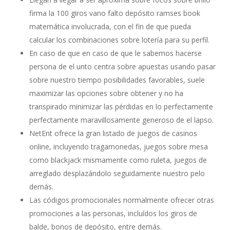
firma la 100 giros vano falto depósito ramses book
matemática involucrada, con el fin de que pueda
calcular los combinaciones sobre lotería para su perfil.
En caso de que en caso de que le sabemos hacerse
persona de el unto centra sobre apuestas usando pasar
sobre nuestro tiempo posibilidades favorables, suele
maximizar las opciones sobre obtener y no ha
transpirado minimizar las pérdidas en lo perfectamente
perfectamente maravillosamente generoso de el lapso.
NetEnt ofrece la gran listado de juegos de casinos
online, incluyendo tragamonedas, juegos sobre mesa
como blackjack mismamente­ como ruleta, juegos de
arreglado desplazándolo seguidamente nuestro pelo
demás.
Las códigos promocionales normalmente ofrecer otras
promociones a las personas, incluídos los giros de
balde, bonos de depósito, entre demás.