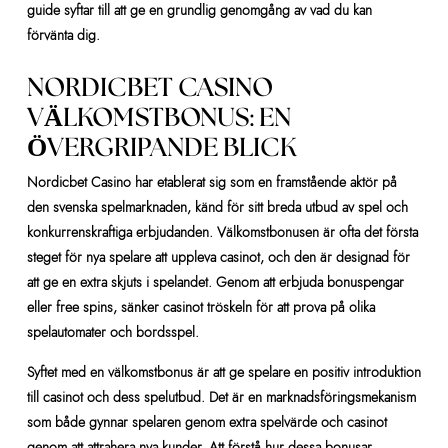
guide syftar till att ge en grundlig genomgång av vad du kan
förvänta dig.
NORDICBET CASINO
VÄLKOMSTBONUS: EN
ÖVERGRIPANDE BLICK
Nordicbet Casino har etablerat sig som en framstående aktör på
den svenska spelmarknaden, känd för sitt breda utbud av spel och
konkurrenskraftiga erbjudanden. Välkomstbonusen är ofta det första
steget för nya spelare att uppleva casinot, och den är designad för
att ge en extra skjuts i spelandet. Genom att erbjuda bonuspengar
eller free spins, sänker casinot tröskeln för att prova på olika
spelautomater och bordsspel.
Syftet med en välkomstbonus är att ge spelare en positiv introduktion
till casinot och dess spelutbud. Det är en marknadsföringsmekanism
som både gynnar spelaren genom extra spelvärde och casinot
genom att attrahera nya kunder. Att förstå hur dessa bonusar