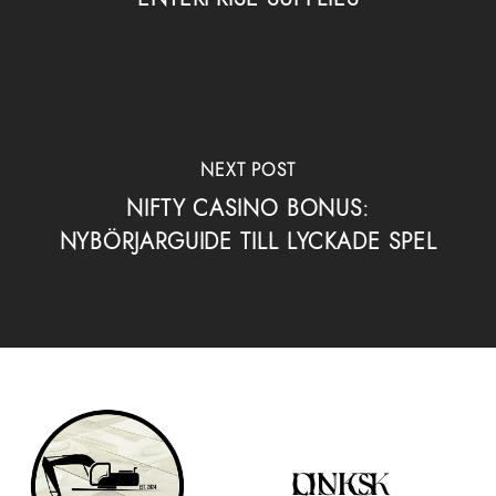
NEXT POST
NIFTY CASINO BONUS:
NYBÖRJARGUIDE TILL LYCKADE SPEL
QUICK LINKS