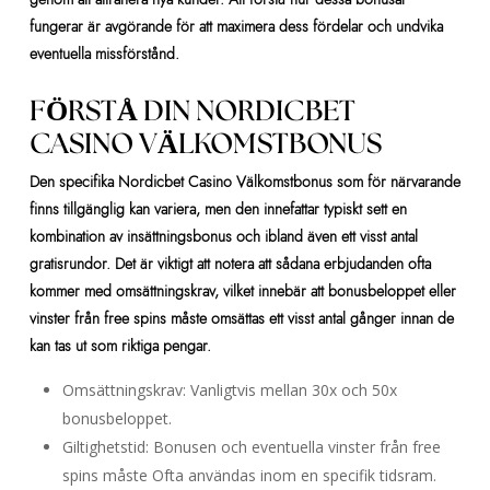
fungerar är avgörande för att maximera dess fördelar och undvika
eventuella missförstånd.
FÖRSTÅ DIN NORDICBET
CASINO VÄLKOMSTBONUS
Den specifika Nordicbet Casino Välkomstbonus som för närvarande
finns tillgänglig kan variera, men den innefattar typiskt sett en
kombination av insättningsbonus och ibland även ett visst antal
gratisrundor. Det är viktigt att notera att sådana erbjudanden ofta
kommer med omsättningskrav, vilket innebär att bonusbeloppet eller
vinster från free spins måste omsättas ett visst antal gånger innan de
kan tas ut som riktiga pengar.
Omsättningskrav: Vanligtvis mellan 30x och 50x
bonusbeloppet.
Giltighetstid: Bonusen och eventuella vinster från free
spins måste Ofta användas inom en specifik tidsram.