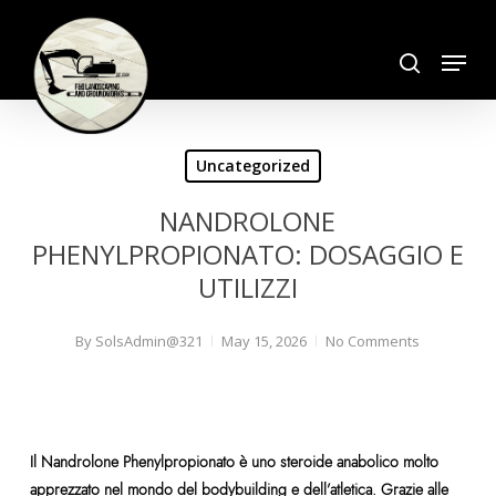
Skip
search
to
Menu
Close
main
Menu
content
Uncategorized
NANDROLONE
PHENYLPROPIONATO: DOSAGGIO E
UTILIZZI
By
SolsAdmin@321
May 15, 2026
No Comments
Il Nandrolone Phenylpropionato è uno steroide anabolico molto
apprezzato nel mondo del bodybuilding e dell’atletica. Grazie alle