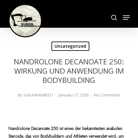
Skip
search
to
Menu
Close
main
Menu
content
Uncategorized
NANDROLONE DECANOATE 250:
WIRKUNG UND ANWENDUNG IM
BODYBUILDING
By
SolsAdmin@321
January 27, 2026
No Comments
Nandrolone Decanoate 250 ist eines der bekanntesten anabolen
Steroide, das von Bodybuildern und Athleten verwendet wird, um