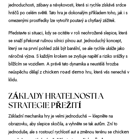
jednoduchosti, zábavy a návykovosti, která si rychle získává srdce
hráčů po celém světě. Tato hra je dokonalým příkladem toho, jak i s
omezenými prostředky lze vytvořit poutavý a chytlavý zážitek.
Představte si situaci, kdy se ocitáte v roli neohrožené slepice, která
se snaží překonat rušnou silnici plnou aut. Jednoduchý koncept,
který se na první pohled zdá být banální, se ale rychle ukáže jako
náročná výzva. S každým krokem se zvyšuje napětí a riziko srážky s
blížícím se vozidlem. A právě tato dynamika a neustálá hrozba
neúspěchu dělají z
chicken road demo
hru, která vás nenechá v
klidu.
ZÁKLADY HRATELNOSTI A
STRATEGIE PŘEŽITÍ
Základní mechanika hry je velmi jednoduchá – klepněte na
obrazovku, aby slepice skočila, a vyhněte se tak autům. Zní to
jednoduše, ale s rostoucí rychlostí aut a změnou terénu se
chicken