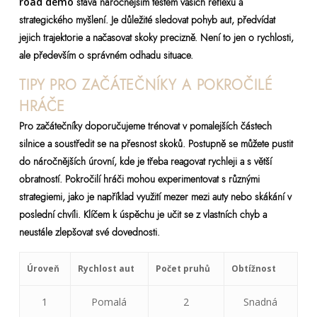
road demo
stává náročnějším testem vašich reflexů a
strategického myšlení. Je důležité sledovat pohyb aut, předvídat
jejich trajektorie a načasovat skoky precizně. Není to jen o rychlosti,
ale především o správném odhadu situace.
TIPY PRO ZAČÁTEČNÍKY A POKROČILÉ
HRÁČE
Pro začátečníky doporučujeme trénovat v pomalejších částech
silnice a soustředit se na přesnost skoků. Postupně se můžete pustit
do náročnějších úrovní, kde je třeba reagovat rychleji a s větší
obratností. Pokročilí hráči mohou experimentovat s různými
strategiemi, jako je například využití mezer mezi auty nebo skákání v
poslední chvíli. Klíčem k úspěchu je učit se z vlastních chyb a
neustále zlepšovat své dovednosti.
Úroveň
Rychlost aut
Počet pruhů
Obtížnost
1
Pomalá
2
Snadná