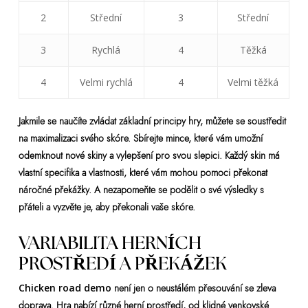
2
Střední
3
Střední
3
Rychlá
4
Těžká
4
Velmi rychlá
4
Velmi těžká
Jakmile se naučíte zvládat základní principy hry, můžete se soustředit
na maximalizaci svého skóre. Sbírejte mince, které vám umožní
odemknout nové skiny a vylepšení pro svou slepici. Každý skin má
vlastní specifika a vlastnosti, které vám mohou pomoci překonat
náročné překážky. A nezapomeňte se podělit o své výsledky s
přáteli a vyzvěte je, aby překonali vaše skóre.
VARIABILITA HERNÍCH
PROSTŘEDÍ A PŘEKÁŽEK
Chicken road demo
není jen o neustálém přesouvání se zleva
doprava. Hra nabízí různé herní prostředí, od klidné venkovské