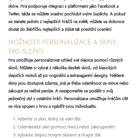
skóre. Hra podporuje integraci s platformami jako Facebook a
Twitter, takže se můžete snadno pochlubit svými úspěchy. A pokud
se stanete jedním z nejlepších hráčů na světě, můžete se dokonce
dostat do žebříčku nejlepších a získat tak prestižní ocenění.
MOŽNOSTI PERSONALIZACE A SKINY
PRO SLEPICI
Hra umožňuje personalizovat vzhled své slepice pomocí různých
skinů. Můžete si vybrat z několika desítek skinů, od klasických
slepičích motivů až po originální a extravagantní designy. Některé
skiny jsou dostupné zdarma, jiné je třeba odemknout za mince nebo
zakoupit za reálné peníze. A nezapomeňte se podělit o svůj
jedinečný styl s ostatními hráči. Personalizace umožňuje hráčům cítit
se více spojeni s hrou a vyjádřit svou individualitu.
Vyberte si skin, který se vám líbí.
Odemkněte skin pomocí mincí nebo zakoupením.
Vybavte slepici novým skinem a hrajte dál.