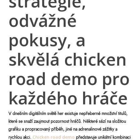
strategie,
odvážné
pokusy, a
skvělá chicken
road demo pro
každého hráče
V dnešním digitálním světě her existuje nepřeberné množství titulů,
které se snaží zaujmout pozornost hráčů. Některé sází na složitou
grafiku a propracovaný příběh, jiné na adrenalinové zážitky a
rychlou akci.
Chicken road demo
představuje unikátní kombinaci