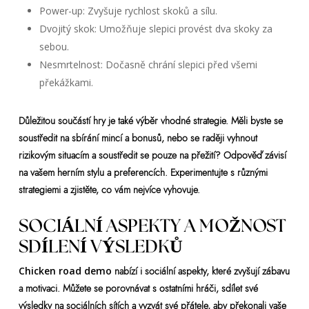
Power-up: Zvyšuje rychlost skoků a sílu.
Dvojitý skok: Umožňuje slepici provést dva skoky za
sebou.
Nesmrtelnost: Dočasně chrání slepici před všemi
překážkami.
Důležitou součástí hry je také výběr vhodné strategie. Měli byste se
soustředit na sbírání mincí a bonusů, nebo se raději vyhnout
rizikovým situacím a soustředit se pouze na přežití? Odpověď závisí
na vašem herním stylu a preferencích. Experimentujte s různými
strategiemi a zjistěte, co vám nejvíce vyhovuje.
SOCIÁLNÍ ASPEKTY A MOŽNOST
SDÍLENÍ VÝSLEDKŮ
Chicken road demo
nabízí i sociální aspekty, které zvyšují zábavu
a motivaci. Můžete se porovnávat s ostatními hráči, sdílet své
výsledky na sociálních sítích a vyzvát své přátele, aby překonali vaše