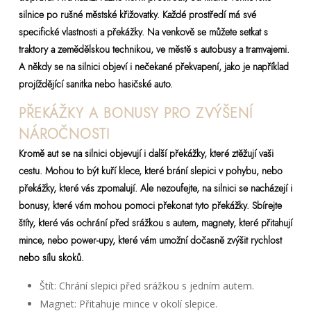
silnice po rušné městské křižovatky. Každé prostředí má své
specifické vlastnosti a překážky. Na venkově se můžete setkat s
traktory a zemědělskou technikou, ve městě s autobusy a tramvajemi.
A někdy se na silnici objeví i nečekané překvapení, jako je například
projíždějící sanitka nebo hasičské auto.
PŘEKÁŽKY A BONUSY PRO ZVÝŠENÍ
NÁROČNOSTI
Kromě aut se na silnici objevují i další překážky, které ztěžují vaši
cestu. Mohou to být kuří klece, které brání slepici v pohybu, nebo
překážky, které vás zpomalují. Ale nezoufejte, na silnici se nacházejí i
bonusy, které vám mohou pomoci překonat tyto překážky. Sbírejte
štíty, které vás ochrání před srážkou s autem, magnety, které přitahují
mince, nebo power-upy, které vám umožní dočasně zvýšit rychlost
nebo sílu skoků.
Štít: Chrání slepici před srážkou s jedním autem.
Magnet: Přitahuje mince v okolí slepice.