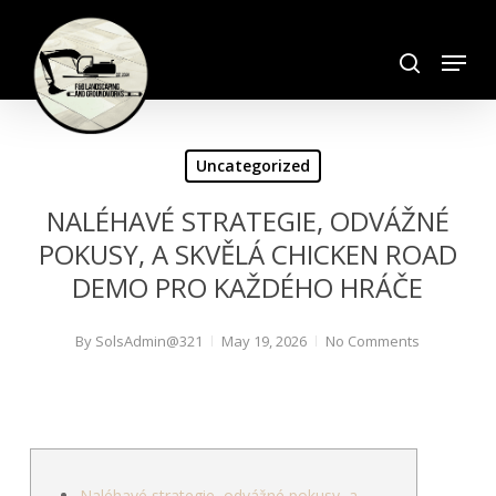
Skip
search
to
Menu
Close
main
Menu
content
Uncategorized
NALÉHAVÉ STRATEGIE, ODVÁŽNÉ
POKUSY, A SKVĚLÁ CHICKEN ROAD
DEMO PRO KAŽDÉHO HRÁČE
By
SolsAdmin@321
May 19, 2026
No Comments
Naléhavé strategie, odvážné pokusy, a