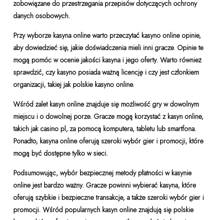
zobowiązane do przestrzegania przepisów dotyczących ochrony
danych osobowych.
Przy wyborze kasyna online warto przeczytać kasyno online opinie,
aby dowiedzieć się, jakie doświadczenia mieli inni gracze. Opinie te
mogą pomóc w ocenie jakości kasyna i jego oferty. Warto również
sprawdzić, czy kasyno posiada ważną licencję i czy jest członkiem
organizacji, takiej jak polskie kasyno online.
Wśród zalet kasyn online znajduje się możliwość gry w dowolnym
miejscu i o dowolnej porze. Gracze mogą korzystać z kasyn online,
takich jak casino pl, za pomocą komputera, tabletu lub smartfona.
Ponadto, kasyna online oferują szeroki wybór gier i promocji, które
mogą być dostępne tylko w sieci.
Podsumowując, wybór bezpiecznej metody płatności w kasynie
online jest bardzo ważny. Gracze powinni wybierać kasyna, które
oferują szybkie i bezpieczne transakcje, a także szeroki wybór gier i
promocji. Wśród popularnych kasyn online znajdują się polskie