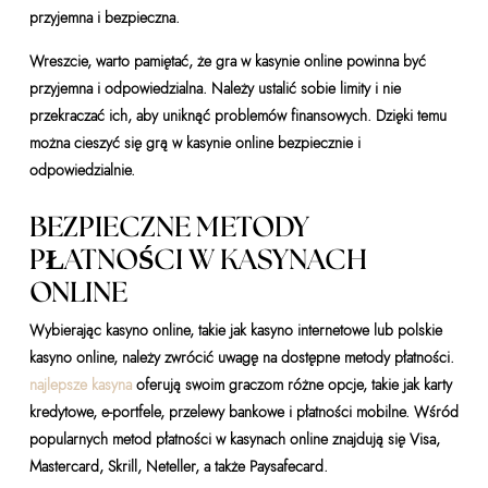
przyjemna i bezpieczna.
Wreszcie, warto pamiętać, że gra w kasynie online powinna być
przyjemna i odpowiedzialna. Należy ustalić sobie limity i nie
przekraczać ich, aby uniknąć problemów finansowych. Dzięki temu
można cieszyć się grą w kasynie online bezpiecznie i
odpowiedzialnie.
BEZPIECZNE METODY
PŁATNOŚCI W KASYNACH
ONLINE
Wybierając kasyno online, takie jak kasyno internetowe lub polskie
kasyno online, należy zwrócić uwagę na dostępne metody płatności.
najlepsze kasyna
oferują swoim graczom różne opcje, takie jak karty
kredytowe, e-portfele, przelewy bankowe i płatności mobilne. Wśród
popularnych metod płatności w kasynach online znajdują się Visa,
Mastercard, Skrill, Neteller, a także Paysafecard.