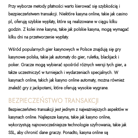
Przy wyborze metody płatności warto kierować się szybkością i
bezpieczeństwem transakcji. Niektóre kasyna online, takie jak casino
pl, oferują szybkie wypłaty, które są realizowane w ciągu kilku
godzin. Z kolei inne kasyna, takie jak polskie kasyna, mogą wymagać
kilku dni na przetworzenie wypłaty.
Wśród popularnych gier kasynowych w Polsce znajdują się gry
kasynowe polska, takie jak automaty do gier, ruletka, blackjack i
poker. Gracze mogą wybierać spośród różnych wersji tych gier, a
także uczestniczyć w turniejach i wydarzeniach specjalnych. W
kasynach online, takich jak kasyno online automaty, można również
znaleźć gry z jackpotami, które oferują wysokie wygrane.
BEZPIECZEŃSTWO TRANSAKCJI
Bezpieczeństwo transakcji jest jednym z najważniejszych aspektów w
kasynach online. Najlepsze kasyna, takie jak kasyno online,
wykorzystują najnowocześniejsze technologie szyfrowania, takie jak
SSL, aby chronić dane graczy. Ponadto, kasyna online są