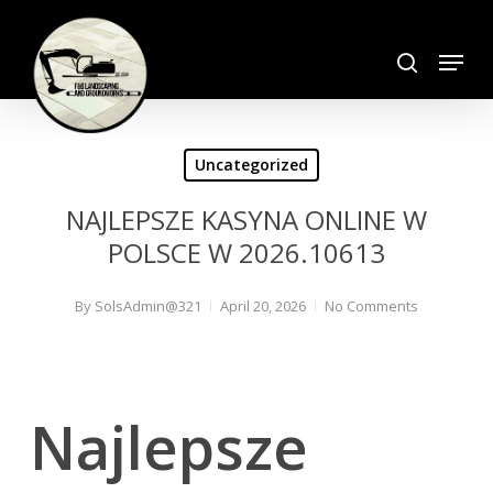
Skip
search
to
Menu
Close
main
Menu
content
Uncategorized
NAJLEPSZE KASYNA ONLINE W
POLSCE W 2026.10613
By
SolsAdmin@321
April 20, 2026
No Comments
Najlepsze