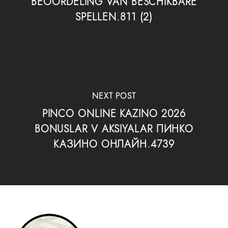
BEOORDELING VAN BESCHIKBARE
SPELLEN.811 (2)
NEXT POST
PINCO ONLINE KAZINO 2026
BONUSLAR V AKSIYALAR ПИНКО
КАЗИНО ОНЛАЙН.4739