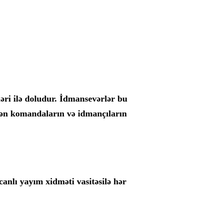
ləri ilə doludur. İdmansevərlər bu
dən komandaların və idmançıların
canlı yayım xidməti vasitəsilə hər