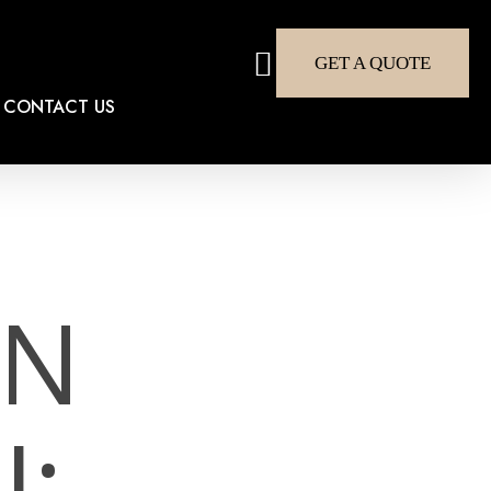
search
GET A QUOTE
CONTACT US
N
I: