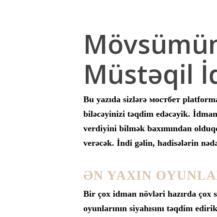
Mövsümün 
Müstəqil İ
Bu yazıda sizlərə мостбет platform
biləcəyinizi təqdim edəcəyik. İdman
verdiyini bilmək baxımından olduqc
verəcək. İndi gəlin, hadisələrin nə
ƏN YAXIN OYUNL
Bir çox idman növləri hazırda çox 
oyunlarının siyahısını təqdim edirik