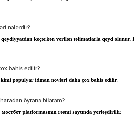
əri nələrdir?
i qeydiyyatdan keçərkən verilən təlimatlarla qeyd olunur. H
ox bahis edilir?
 kimi populyar idman növləri daha çox bahis edilir.
ni haradan öyrənə bilərəm?
 мостбет platformasının rəsmi saytında yerləşdirilir.