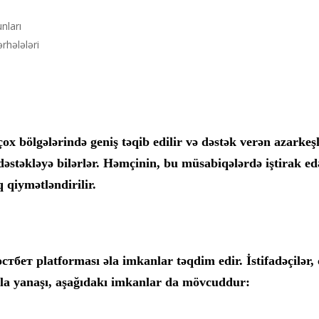
nları
rhələləri
ox bölgələrində geniş təqib edilir və dəstək verən azarkeş
əstəkləyə bilərlər. Həmçinin, bu müsabiqələrdə iştirak e
qiymətləndirilir.
тбет platforması əla imkanlar təqdim edir. İstifadəçilər, 
nla yanaşı, aşağıdakı imkanlar da mövcuddur: