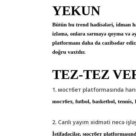
YEKUN
Bütün bu trend hadisələri, idman h
izləmə, onlara sərmayə qoyma və əy
platformanı daha da cazibədar edi
doğru vaxtdır.
TEZ-TEZ VE
1. мостбет platformasında hansı
mостбет, futbol, basketbol, tennis,
2. Canlı yayım xidməti necə işlə
İstifadəçilər, мостбет platformasın