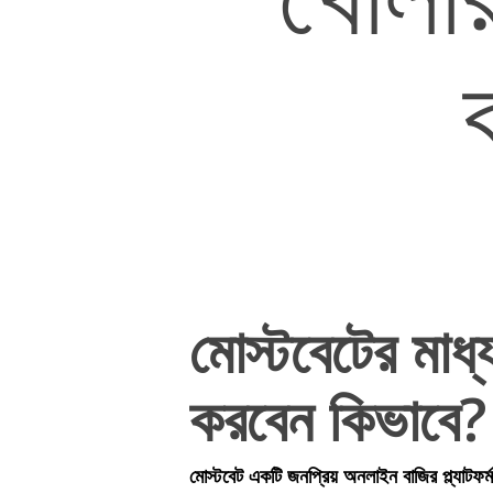
মোস্টবেটের মাধ্
করবেন কিভাবে?
Hit enter to search or ESC to close
মোস্টবেট একটি জনপ্রিয় অনলাইন বাজির প্ল্যাটফর্