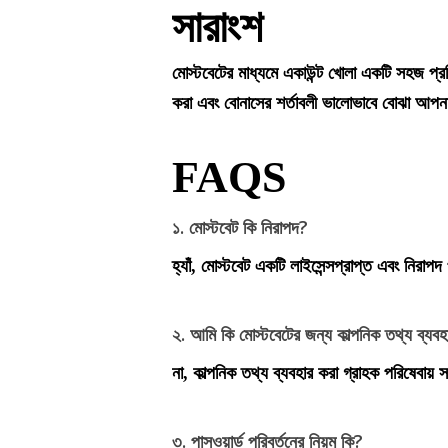
সারাংশ
মোস্টবেটের মাধ্যমে একাউন্ট খোলা একটি সহজ প্রক্র
করা এবং বোনাসের শর্তাবলী ভালোভাবে বোঝা আপনা
FAQS
১. মোস্টবেট কি নিরাপদ?
হ্যাঁ, মোস্টবেট একটি লাইসেন্সপ্রাপ্ত এবং নিরাপ
২. আমি কি মোস্টবেটের জন্য কাল্পনিক তথ্য ব্যব
না, কাল্পনিক তথ্য ব্যবহার করা গ্রাহক পরিষেবায় 
৩. পাসওয়ার্ড পরিবর্তনের নিয়ম কি?