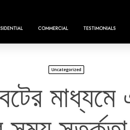
SIDENTIAL
COMMERCIAL
TESTIMONIALS
Uncategorized
েটের মাধ্যমে 
 সময় সতর্কতা