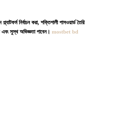
যাটফর্ম নির্বাচন করা, শক্তিশালী পাসওয়ার্ড তৈরি
দ এবং সুস্থ অভিজ্ঞতা পাবেন।
mostbet bd