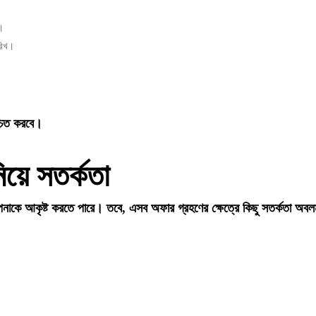
ন।
রিখ।
।
্চিত করবে।
য়ে সতর্কতা
পনাকে আকৃষ্ট করতে পারে। তবে, এসব অফার গ্রহণের ক্ষেত্রে কিছু সতর্কতা অব