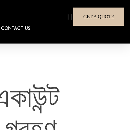
search
GET A QUOTE
CONTACT US
একাউন্ট
 গ্রহণ