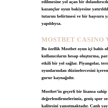
edilmesine yol açan bir dolandırıcıl
kazançlar oyun bakiyesine yatırıldı
tutarını belirtmesi ve bir başvuru 
yapıldıysa.
MOSTBET CASINO 
Bu özellik Mostbet oyun içi bahis ol
kullanıcıların hesap oluşturma, par
etkili bir yol sağlar. Piyangolar, t
oyunlarından düzinelercesini içere
gurur kaynağıdır.
Mostbet’in geçerli bir lisansa sahi
değerlendirmelerimiz, geniş spor se
kalitesini yansıtmaktadır. Canlı yay