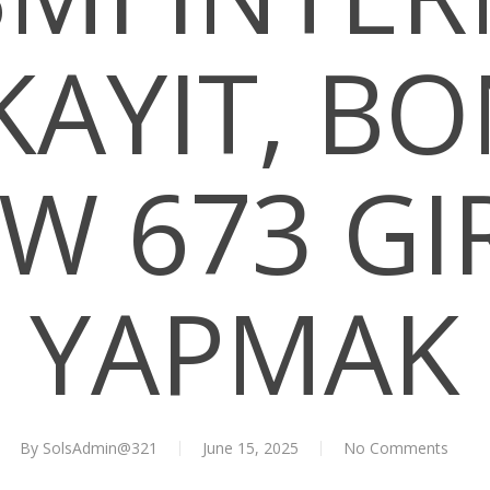
 KAYIT, B
W 673 GI
YAPMAK
By
SolsAdmin@321
June 15, 2025
No Comments