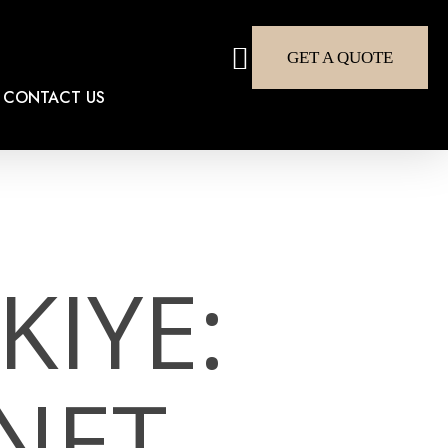
search
GET A QUOTE
CONTACT US
KIYE:
NET