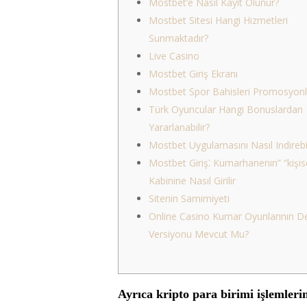
Mostbet’e Nasıl Kayıt Olunur?
Mostbet Sitesi Hangi Hizmetleri
Sunmaktadır?
Live Casino
Mostbet Giriş Ekranı
Mostbet Spor Bahisleri Promosyonl
Türk Oyuncular Hangi Bonuslardan
Yararlanabilir?
Mostbet Uygulamasını Nasıl Indirebi
Mostbet Giriş⁚ Kumarhanenin” “kişis
Kabinine Nasıl Girilir
Sitenin Samimiyeti
Online Casino Kumar Oyunlarının 
Versiyonu Mevcut Mu?
Ayrıca kripto para birimi işlemleri