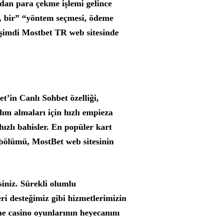
ından para çekme işlemi gelince
i, bir” “yöntem seçmesi, ödeme
, şimdi Mostbet TR web sitesinde
et’in Canlı Sohbet özelliği,
ım almaları için hızlı empieza
hızlı bahisler. En popüler kart
 bölümü, MostBet web sitesinin
siniz. Sürekli olumlu
ri desteğimiz gibi hizmetlerimizin
ine casino oyunlarının heyecanını