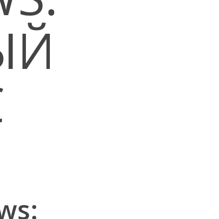
ЫЙ
С
ws: