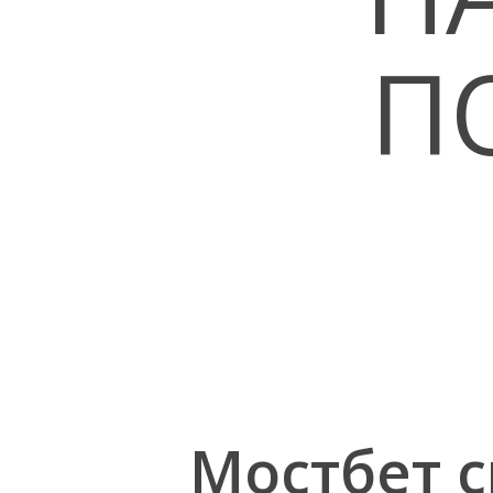
П
Hit enter to search or ESC to close
Мостбет с