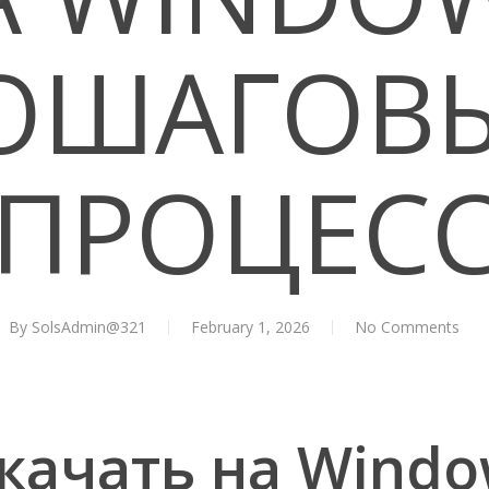
ОШАГОВ
ПРОЦЕС
By
SolsAdmin@321
February 1, 2026
No Comments
качать на Windo