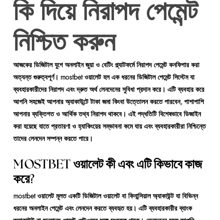
কি দিয়ে নিরাপদ পেমেন্ট
নিশ্চিত করুন
আজকের ডিজিটাল যুগে অনলাইন জুয়া ও বেটিং প্ল্যাটফর্মে নিরাপদ পেমেন্ট কনফিগার করা
অত্যন্ত গুরুত্বপূর্ণ। mostbet ওয়ালেট হল এক ধরনের ডিজিটাল পেমেন্ট সিস্টেম যা
ব্যবহারকারীদের নিরাপদ এবং দ্রুত অর্থ লেনদেনের সুবিধা প্রদান করে। এটি ব্যবহার করে
আপনি সহজেই আপনার অ্যাকাউন্টে টাকা জমা কিংবা উত্তোলন করতে পারবেন, পাশাপাশি
আপনার ব্যক্তিগত ও আর্থিক তথ্য নিরাপদ থাকবে। এই পদ্ধতিটি বিশেষভাবে ডিজাইন
করা হয়েছে যাতে প্রতারণা ও হ্যাকিংয়ের সম্ভাবনা কমে যায় এবং ব্যবহারকারীরা নিশ্চিন্তে
তাদের লেনদেন সম্পন্ন করতে পারে।
MOSTBET ওয়ালেট কী এবং এটি কিভাবে কাজ
করে?
mostbet ওয়ালেট মূলত একটি ডিজিটাল ওয়ালেট বা ফিনান্সিয়াল অ্যাকাউন্ট যা বিভিন্ন
ধরনের অনলাইন পেমেন্ট এবং লেনদেন করতে ব্যবহৃত হয়। এটি ব্যবহারকারীর ব্যাংক