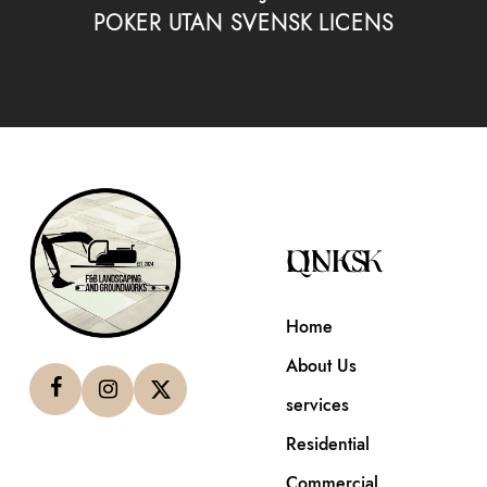
POKER UTAN SVENSK LICENS
QUICK LINKS
Home
About Us
services
Residential
Commercial