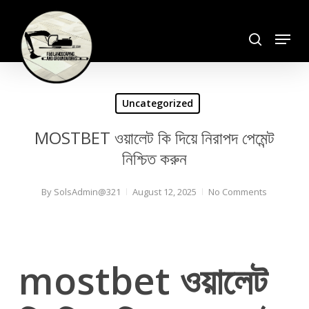
Skip
search
to
Menu
Close
main
Menu
content
Uncategorized
MOSTBET ওয়ালেট কি দিয়ে নিরাপদ পেমেন্ট
নিশ্চিত করুন
By
SolsAdmin@321
August 12, 2025
No Comments
mostbet ওয়ালেট