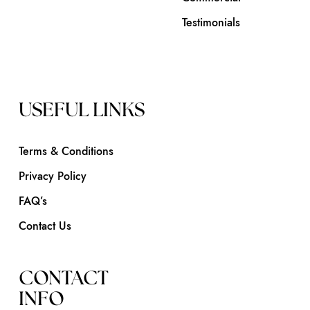
Testimonials
USEFUL LINKS
Terms & Conditions
Privacy Policy
FAQ’s
Contact Us
CONTACT
INFO