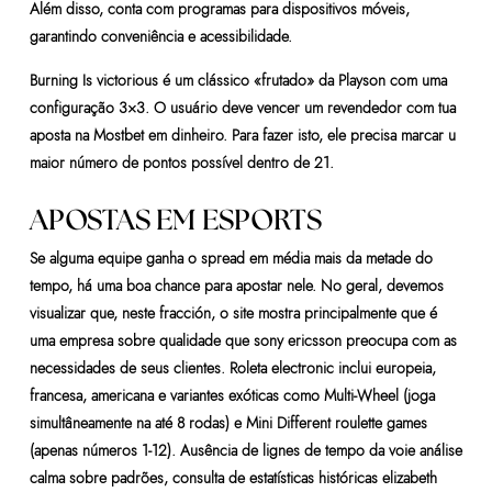
Além disso, conta com programas para dispositivos móveis,
garantindo conveniência e acessibilidade.
Burning Is victorious é um clássico «frutado» da Playson com uma
configuração 3×3. O usuário deve vencer um revendedor com tua
aposta na Mostbet em dinheiro. Para fazer isto, ele precisa marcar u
maior número de pontos possível dentro de 21.
APOSTAS EM ESPORTS
Se alguma equipe ganha o spread em média mais da metade do
tempo, há uma boa chance para apostar nele. No geral, devemos
visualizar que, neste fracción, o site mostra principalmente que é
uma empresa sobre qualidade que sony ericsson preocupa com as
necessidades de seus clientes. Roleta electronic inclui europeia,
francesa, americana e variantes exóticas como Multi-Wheel (joga
simultâneamente na até 8 rodas) e Mini Different roulette games
(apenas números 1-12). Ausência de lignes de tempo da voie análise
calma sobre padrões, consulta de estatísticas históricas elizabeth