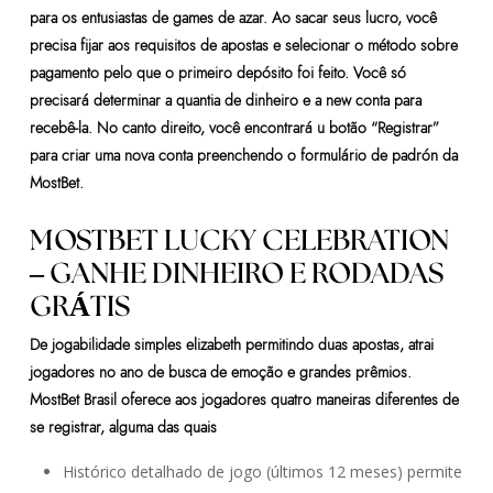
para os entusiastas de games de azar. Ao sacar seus lucro, você
precisa fijar aos requisitos de apostas e selecionar o método sobre
pagamento pelo que o primeiro depósito foi feito. Você só
precisará determinar a quantia de dinheiro e a new conta para
recebê-la. No canto direito, você encontrará u botão “Registrar”
para criar uma nova conta preenchendo o formulário de padrón da
MostBet.
MOSTBET LUCKY CELEBRATION
– GANHE DINHEIRO E RODADAS
GRÁTIS
De jogabilidade simples elizabeth permitindo duas apostas, atrai
jogadores no ano de busca de emoção e grandes prêmios.
MostBet Brasil oferece aos jogadores quatro maneiras diferentes de
se registrar, alguma das quais
Histórico detalhado de jogo (últimos 12 meses) permite