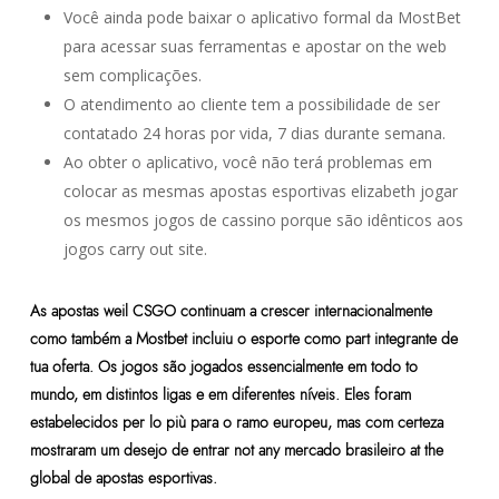
Você ainda pode baixar o aplicativo formal da MostBet
para acessar suas ferramentas e apostar on the web
sem complicações.
O atendimento ao cliente tem a possibilidade de ser
contatado 24 horas por vida, 7 dias durante semana.
Ao obter o aplicativo, você não terá problemas em
colocar as mesmas apostas esportivas elizabeth jogar
os mesmos jogos de cassino porque são idênticos aos
jogos carry out site.
As apostas weil CSGO continuam a crescer internacionalmente
como também a Mostbet incluiu o esporte como part integrante de
tua oferta. Os jogos são jogados essencialmente em todo to
mundo, em distintos ligas e em diferentes níveis. Eles foram
estabelecidos per lo più para o ramo europeu, mas com certeza
mostraram um desejo de entrar not any mercado brasileiro at the
global de apostas esportivas.