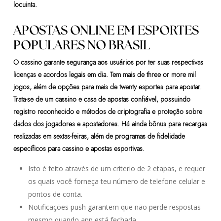
locuinta.
APOSTAS ONLINE EM ESPORTES
POPULARES NO BRASIL
O cassino garante segurança aos usuários por ter suas respectivas
licenças e acordos legais em dia. Tem mais de three or more mil
jogos, além de opções para mais de twenty esportes para apostar.
Trata-se de um cassino e casa de apostas confiável, possuindo
registro reconhecido e métodos de criptografia e proteção sobre
dados dos jogadores e apostadores. Há ainda bônus para recargas
realizadas em sextas-feiras, além de programas de fidelidade
específicos para cassino e apostas esportivas.
Isto é feito através de um criterio de 2 etapas, e requer
os quais você forneça teu número de telefone celular e
pontos de conta.
Notificações push garantem que não perde respostas
mesmo quando app está fechada.