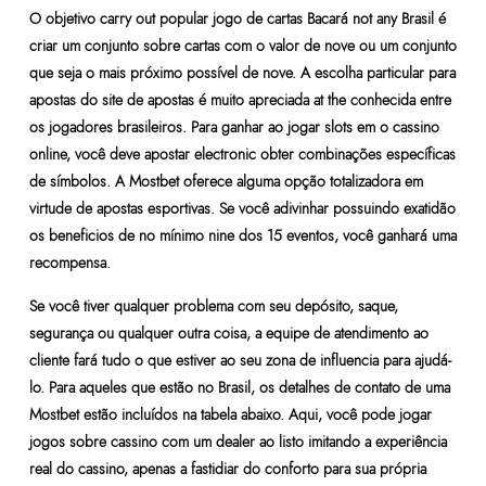
O objetivo carry out popular jogo de cartas Bacará not any Brasil é
criar um conjunto sobre cartas com o valor de nove ou um conjunto
que seja o mais próximo possível de nove. A escolha particular para
apostas do site de apostas é muito apreciada at the conhecida entre
os jogadores brasileiros. Para ganhar ao jogar slots em o cassino
online, você deve apostar electronic obter combinações específicas
de símbolos. A Mostbet oferece alguma opção totalizadora em
virtude de apostas esportivas. Se você adivinhar possuindo exatidão
os beneficios de no mínimo nine dos 15 eventos, você ganhará uma
recompensa.
Se você tiver qualquer problema com seu depósito, saque,
segurança ou qualquer outra coisa, a equipe de atendimento ao
cliente fará tudo o que estiver ao seu zona de influencia para ajudá-
lo. Para aqueles que estão no Brasil, os detalhes de contato de uma
Mostbet estão incluídos na tabela abaixo. Aqui, você pode jogar
jogos sobre cassino com um dealer ao listo imitando a experiência
real do cassino, apenas a fastidiar do conforto para sua própria