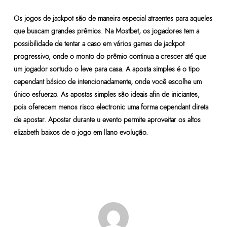
Os jogos de jackpot são de maneira especial atraentes para aqueles
que buscam grandes prêmios. Na Mostbet, os jogadores tem a
possibilidade de tentar a caso em vários games de jackpot
progressivo, onde o monto do prêmio continua a crescer até que
um jogador sortudo o leve para casa. A aposta simples é o tipo
cependant básico de intencionadamente, onde você escolhe um
único esfuerzo. As apostas simples são ideais afin de iniciantes,
pois oferecem menos risco electronic uma forma cependant direta
de apostar. Apostar durante u evento permite aproveitar os altos
elizabeth baixos de o jogo em llano evolução.