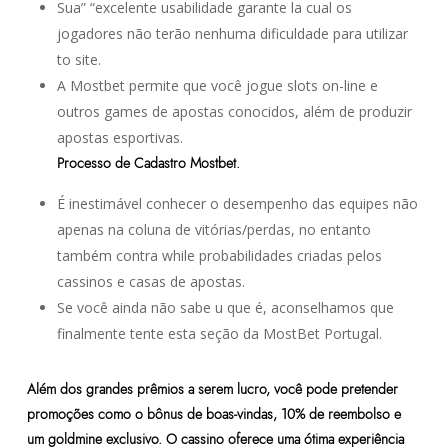
Sua” “excelente usabilidade garante la cual os
jogadores não terão nenhuma dificuldade para utilizar
to site.
A Mostbet permite que você jogue slots on-line e
outros games de apostas conocidos, além de produzir
apostas esportivas.
Processo de Cadastro Mostbet.
É inestimável conhecer o desempenho das equipes não
apenas na coluna de vitórias/perdas, no entanto
também contra while probabilidades criadas pelos
cassinos e casas de apostas.
Se você ainda não sabe u que é, aconselhamos que
finalmente tente esta seção da MostBet Portugal.
Além dos grandes prêmios a serem lucro, você pode pretender
promoções como o bônus de boas-vindas, 10% de reembolso e
um goldmine exclusivo. O cassino oferece uma ótima experiência