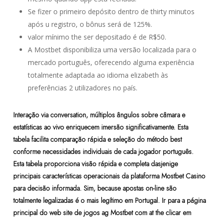
Se fizer o primeiro depósito dentro de thirty minutos
após u registro, o bônus será de 125%.
valor mínimo the ser depositado é de R$50.
A Mostbet disponibiliza uma versão localizada para o
mercado português, oferecendo alguma experiência
totalmente adaptada ao idioma elizabeth às
preferências 2 utilizadores no país.
Interação via conversation, múltiplos ângulos sobre câmara e
estatísticas ao vivo enriquecem imersão significativamente. Esta
tabela facilita comparação rápida e seleção do método best
conforme necessidades individuais de cada jogador português.
Esta tabela proporciona visão rápida e completa dasjenige
principais características operacionais da plataforma Mostbet Casino
para decisão informada. Sim, because apostas on-line são
totalmente legalizadas é o mais legítimo em Portugal. Ir para a página
principal do web site de jogos ag Mostbet com at the clicar em