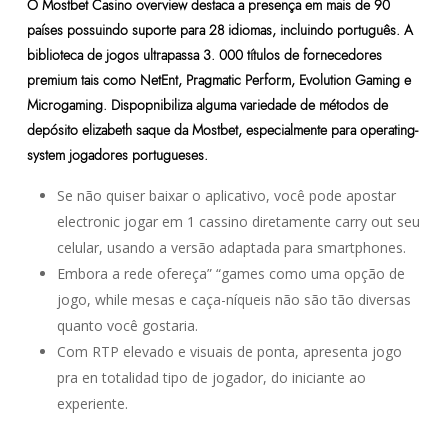
O Mostbet Casino overview destaca a presença em mais de 90
países possuindo suporte para 28 idiomas, incluindo português. A
biblioteca de jogos ultrapassa 3. 000 títulos de fornecedores
premium tais como NetEnt, Pragmatic Perform, Evolution Gaming e
Microgaming. Dispopnibiliza alguma variedade de métodos de
depósito elizabeth saque da Mostbet, especialmente para operating-
system jogadores portugueses.
Se não quiser baixar o aplicativo, você pode apostar
electronic jogar em 1 cassino diretamente carry out seu
celular, usando a versão adaptada para smartphones.
Embora a rede ofereça” “games como uma opção de
jogo, while mesas e caça-níqueis não são tão diversas
quanto você gostaria.
Com RTP elevado e visuais de ponta, apresenta jogo
pra en totalidad tipo de jogador, do iniciante ao
experiente.