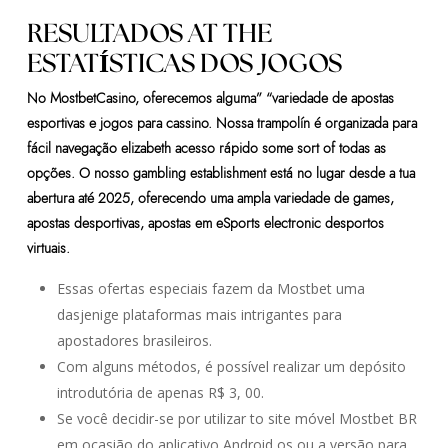
RESULTADOS AT THE
ESTATÍSTICAS DOS JOGOS
No MostbetCasino, oferecemos alguma” “variedade de apostas
esportivas e jogos para cassino. Nossa trampolín é organizada para
fácil navegação elizabeth acesso rápido some sort of todas as
opções. O nosso gambling establishment está no lugar desde a tua
abertura até 2025, oferecendo uma ampla variedade de games,
apostas desportivas, apostas em eSports electronic desportos
virtuais.
Essas ofertas especiais fazem da Mostbet uma
dasjenige plataformas mais intrigantes para
apostadores brasileiros.
Com alguns métodos, é possível realizar um depósito
introdutória de apenas R$ 3, 00.
Se você decidir-se por utilizar to site móvel Mostbet BR
em ocasião do aplicativo Android os ou a versão para