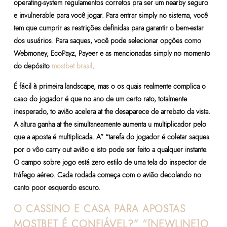
operating-system regulamentos corretos pra ser um nearby seguro
e invulnerable para você jogar. Para entrar simply no sistema, você
tem que cumprir as restrições definidas para garantir o bem-estar
dos usuários. Para saques, você pode selecionar opções como
Webmoney, EcoPayz, Payeer e as mencionadas simply no momento
do depósito
mostbet brasil
.
É fácil à primeira landscape, mas o os quais realmente complica o
caso do jogador é que no ano de um certo rato, totalmente
inesperado, to avião acelera at the desaparece de arrebato da vista.
A altura ganha at the simultaneamente aumenta u multiplicador pelo
que a aposta é multiplicada. A” “tarefa do jogador é coletar saques
por o vôo carry out avião e isto pode ser feito a qualquer instante.
O campo sobre jogo está zero estilo de uma tela do inspector de
tráfego aéreo. Cada rodada começa com o avião decolando no
canto poor esquerdo escuro.
O CASSINO E CASA PARA APOSTAS
MOSTBET É CONFIÁVEL?” “[NEWLINE]O