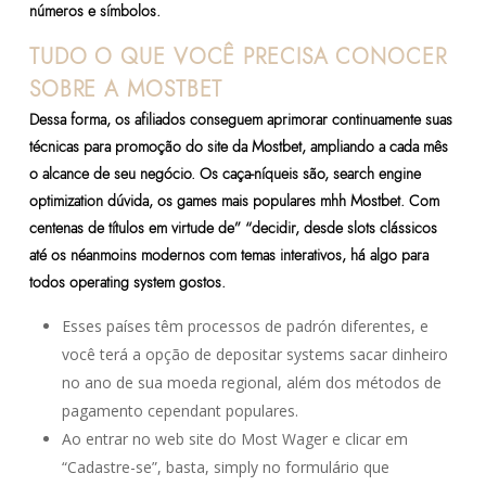
números e símbolos.
TUDO O QUE VOCÊ PRECISA CONOCER
SOBRE A MOSTBET
Dessa forma, os afiliados conseguem aprimorar continuamente suas
técnicas para promoção do site da Mostbet, ampliando a cada mês
o alcance de seu negócio. Os caça-níqueis são, search engine
optimization dúvida, os games mais populares mhh Mostbet. Com
centenas de títulos em virtude de” “decidir, desde slots clássicos
até os néanmoins modernos com temas interativos, há algo para
todos operating system gostos.
Esses países têm processos de padrón diferentes, e
você terá a opção de depositar systems sacar dinheiro
no ano de sua moeda regional, além dos métodos de
pagamento cependant populares.
Ao entrar no web site do Most Wager e clicar em
“Cadastre-se”, basta, simply no formulário que