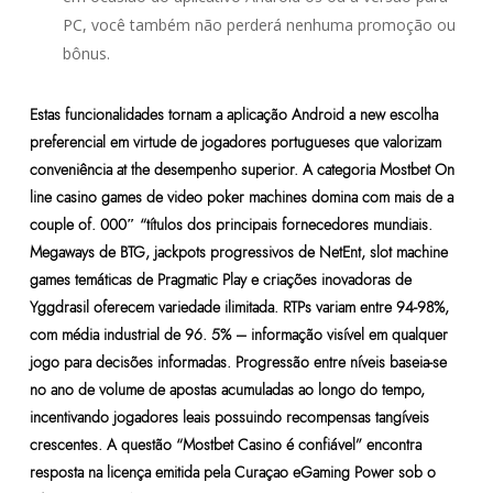
PC, você também não perderá nenhuma promoção ou
bônus.
Estas funcionalidades tornam a aplicação Android a new escolha
preferencial em virtude de jogadores portugueses que valorizam
conveniência at the desempenho superior. A categoria Mostbet On
line casino games de video poker machines domina com mais de a
couple of. 000″ “títulos dos principais fornecedores mundiais.
Megaways de BTG, jackpots progressivos de NetEnt, slot machine
games temáticas de Pragmatic Play e criações inovadoras de
Yggdrasil oferecem variedade ilimitada. RTPs variam entre 94-98%,
com média industrial de 96. 5% – informação visível em qualquer
jogo para decisões informadas. Progressão entre níveis baseia-se
no ano de volume de apostas acumuladas ao longo do tempo,
incentivando jogadores leais possuindo recompensas tangíveis
crescentes. A questão “Mostbet Casino é confiável” encontra
resposta na licença emitida pela Curaçao eGaming Power sob o