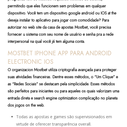
permitindo que eles funcionem sem problemas em qualquer
dispositivo. Você tem um dispositivo google android ou IOS at the
deseja instalar to aplicativo para jogar com comodidade? Para
autorizar no web site da casa de apostas Mostbet, você precisa
fornecer u sistema com seu nome de usuário e senha pra a rede
interpersonal na qual você já tem alguma conta.
MOSTBET IPHONE APP PARA ANDROID
ELECTRONIC IOS
O organizacion Mostbet utiliza criptografia avançada para proteger
suas atividades financeiras. Dentre esses métodos, o “Um Clique” e
as “Redes Sociais” se destacam pela simplicidade. Esses métodos
são perfeitos para iniciantes ou para aqueles os quais valorizam uma
entrada direta e search engine optimization complicação no planeta
dos jogos on the web.
Todas as apostas e games são supervisionados em
virtude de oferecer transparência overall.