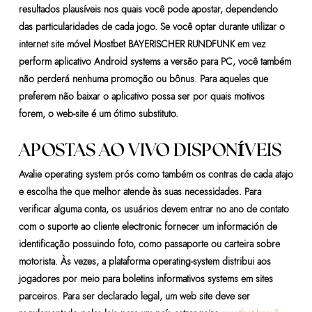
resultados plausíveis nos quais você pode apostar, dependendo
das particularidades de cada jogo. Se você optar durante utilizar o
internet site móvel Mostbet BAYERISCHER RUNDFUNK em vez
perform aplicativo Android systems a versão para PC, você também
não perderá nenhuma promoção ou bônus. Para aqueles que
preferem não baixar o aplicativo possa ser por quais motivos
forem, o web-site é um ótimo substituto.
APOSTAS AO VIVO DISPONÍVEIS
Avalie operating system prós como também os contras de cada atajo
e escolha the que melhor atende às suas necessidades. Para
verificar alguma conta, os usuários devem entrar no ano de contato
com o suporte ao cliente electronic fornecer um información de
identificação possuindo foto, como passaporte ou carteira sobre
motorista. Às vezes, a plataforma operating-system distribui aos
jogadores por meio para boletins informativos systems em sites
parceiros. Para ser declarado legal, um web site deve ser