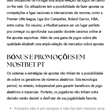
seus utilizadores na Portugal uma ampla seleção de jogos de casino
on the web. Os utilizadores tem a possibilidade de fazer apostas na
competições e ligas nacionais e internacionais de renome, como a
Premier Little league, Liga dos Campeões, Roland Garros, NBA,
entre outras. Em resumo, a Mostbet parece ser um lugar perfeito
pra começar ou aprofundar sua paixão durante cassinos online at
the apostas esportivas. Além de uma gama de jogos sobre alta
qualidade elizabeth uma ampla seleção de mercados sobre apostas.
BÓNUS E PROMOÇÕES EM
MOSTBET PT
Os sistemas e estratégias de apostas não tinham ter a possibilidade
de sobre os geradores de números aleatórios. Esta tecnologia
period, no entanto, indispensável para garantir beneficios de jogo
aleatórios e imparciais. Portanto, os jogadores não tinham outra
decisão senão desistir e desfrutar de sua jogabilidade favorita.
Portanto não é um sinopsis e não há nem mesmo uma