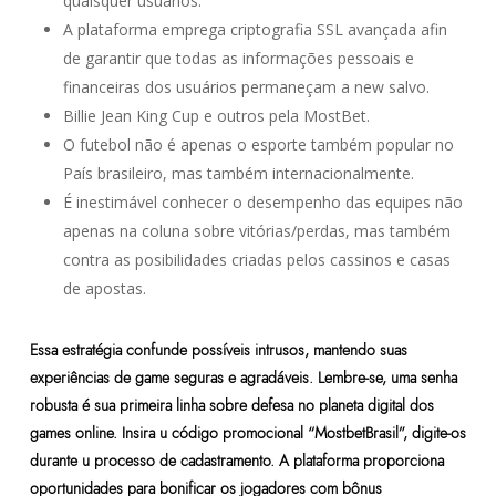
quaisquer usuários.
A plataforma emprega criptografia SSL avançada afin
de garantir que todas as informações pessoais e
financeiras dos usuários permaneçam a new salvo.
Billie Jean King Cup e outros pela MostBet.
O futebol não é apenas o esporte também popular no
País brasileiro, mas também internacionalmente.
É inestimável conhecer o desempenho das equipes não
apenas na coluna sobre vitórias/perdas, mas também
contra as posibilidades criadas pelos cassinos e casas
de apostas.
Essa estratégia confunde possíveis intrusos, mantendo suas
experiências de game seguras e agradáveis. Lembre-se, uma senha
robusta é sua primeira linha sobre defesa no planeta digital dos
games online. Insira u código promocional “MostbetBrasil”, digite-os
durante u processo de cadastramento. A plataforma proporciona
oportunidades para bonificar os jogadores com bônus