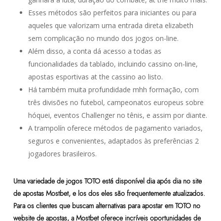
Esses métodos são perfeitos para iniciantes ou para
aqueles que valorizam uma entrada direta elizabeth
sem complicação no mundo dos jogos on-line.
Além disso, a conta dá acesso a todas as
funcionalidades da tablado, incluindo cassino on-line,
apostas esportivas at the cassino ao listo.
Há também muita profundidade mhh formação, com
três divisões no futebol, campeonatos europeus sobre
hóquei, eventos Challenger no tênis, e assim por diante.
A trampolín oferece métodos de pagamento variados,
seguros e convenientes, adaptados às preferências 2
jogadores brasileiros.
Uma variedade de jogos TOTO está disponível dia após dia no site
de apostas Mostbet, e los dos eles são frequentemente atualizados.
Para os clientes que buscam alternativas para apostar em TOTO no
website de apostas, a Mostbet oferece incríveis oportunidades de