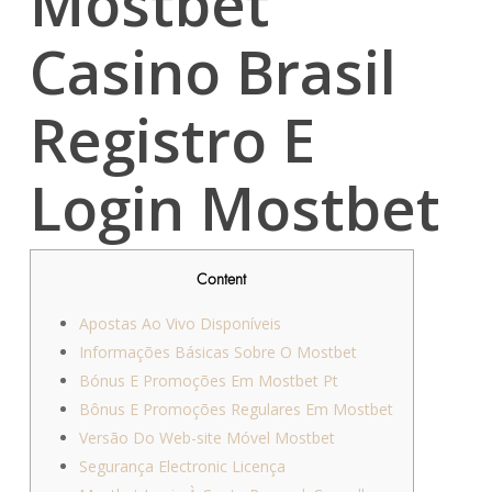
Mostbet
Casino Brasil
Registro E
Login Mostbet
Content
Apostas Ao Vivo Disponíveis
Informações Básicas Sobre O Mostbet
Bónus E Promoções Em Mostbet Pt
Bônus E Promoções Regulares Em Mostbet
Versão Do Web-site Móvel Mostbet
Segurança Electronic Licença