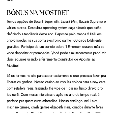
BÔNUS NA MOSTBET
Temos opções de Bacará Super 6th, Bacará Mini, Bacará Supremo e
vários outros. Descubra operating system caça-níqueis que estão
definindo a tendência deste ano. Deposite pelo menos 5 USD em
criptomoedas na sua conta electronic ganhe 100 giros totalmente
gratuitos. Participe de um sorteio sobre 1 Ethereum durante mês se
você depositar criptomoedas. Você pode simultaneamente produzir
duas equipes usando a ferramenta Construtor de Apostas ag
Mostbet.
Lê os termos no site para saber exatamente o que precisas fazer pra
liberar os ganhos. Nosso casino ao vivo les coloca cara a new cara
com retailers reais, trazendo the vibe de 1 casino físico direto pro
teu ecrã. Com mesas interativas e ação no ano de tempo real, é
perfeito pra quem curte adrenalina. Nosso catálogo inclui slot
machine games, crash games elizabeth mais, criados durante feras