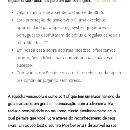
regulamentado pelas leis para um país estrangeiro
mostbet brasil
.
valor mínimo a new ser depositado é de R$50.
Esta promoção de aniversário é uma excelente
oportunidade para operating-system jogadores
portugueses desfrutarem de bónus e regalias especiais
mhh Mostbet PT.
Em nossa casa sobre apostas Mostbet, oferecemos
promoções e bónus para aumentar suas chances de
sucesso.
Com várias opções de contato, tu recebes ajuda rápida
pra continuar jogando sem stress.
A squadra vencedora é some sort of que tem um maior número de
gols marcados em geral em comparação com a adversária. Ela
reduz a possibilidade do mau rendimiento simultaneamente em o
qual permite que você lucre através do reconhecimento de seus
rivais. Em pouco beat o seu tiro Mostbet estará disponível na sua