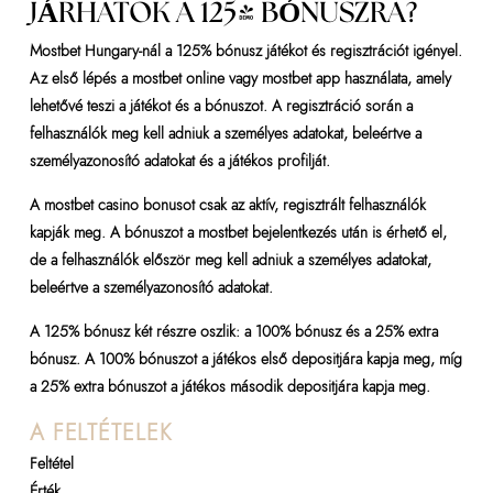
JÁRHATOK A 125% BÓNUSZRA?
Mostbet Hungary-nál a 125% bónusz játékot és regisztrációt igényel.
Az első lépés a mostbet online vagy mostbet app használata, amely
lehetővé teszi a játékot és a bónuszot. A regisztráció során a
felhasználók meg kell adniuk a személyes adatokat, beleértve a
személyazonosító adatokat és a játékos profilját.
A mostbet casino bonusot csak az aktív, regisztrált felhasználók
kapják meg. A bónuszot a mostbet bejelentkezés után is érhető el,
de a felhasználók először meg kell adniuk a személyes adatokat,
beleértve a személyazonosító adatokat.
A 125% bónusz két részre oszlik: a 100% bónusz és a 25% extra
bónusz. A 100% bónuszot a játékos első depositjára kapja meg, míg
a 25% extra bónuszot a játékos második depositjára kapja meg.
A FELTÉTELEK
Feltétel
Érték