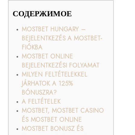
СОДЕРЖИМОЕ
MOSTBET HUNGARY –
BEJELENTKEZÉS A MOSTBET-
FIÓKBA
MOSTBET ONLINE
BEJELENTKEZÉSI FOLYAMAT
MILYEN FELTÉTELEKKEL
JÁRHATOK A 125%
BÓNUSZRA?
A FELTÉTELEK
MOSTBET, MOSTBET CASINO
ÉS MOSTBET ONLINE
MOSTBET BONUSZ ÉS