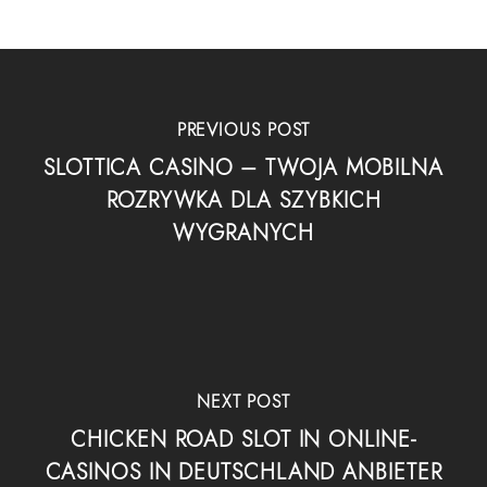
PREVIOUS POST
SLOTTICA CASINO – TWOJA MOBILNA
ROZRYWKA DLA SZYBKICH
WYGRANYCH
NEXT POST
CHICKEN ROAD SLOT IN ONLINE-
CASINOS IN DEUTSCHLAND ANBIETER